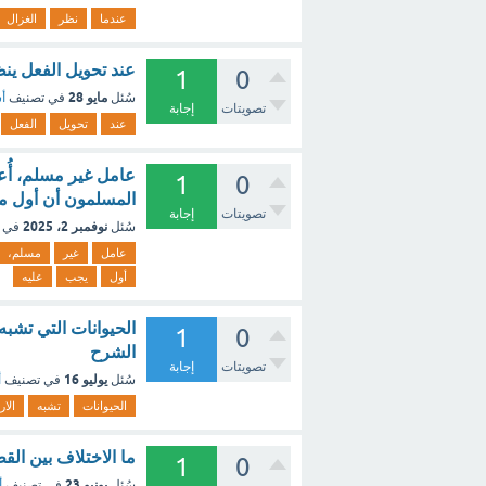
عندما
نظر
الغزال
عند تحويل الفعل ين
1
0
مايو 28
سُئل
في تصنيف
أس
تصويتات
إجابة
عند
تحويل
الفعل
عامل غير مسلم، أُ
1
0
المسلمون أن أول ما
تصويتات
إجابة
نوفمبر 2، 2025
سُئل
في 
عامل
غير
مسلم،
أول
يجب
عليه
الحيوانات التي تشبه
1
0
الشرح
تصويتات
إجابة
يوليو 16
سُئل
في تصنيف
أ
الحيوانات
تشبه
الا
ما الاختلاف بين الق
1
0
يونيو 23
سُئل
في تصنيف
أ