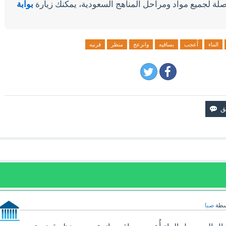
لة لجميع مواد ومراحل المناهج السعودية، يمكنك زيارة
بوابة
الماء
أُعجب
بساقيه
وانزعج
منظر
قرنيه
سطة
صبا