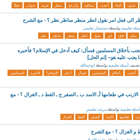
جدول
الماء
أُعجب
بساقيه
وانزعج
منظر
قرنيه
صواب
خطأ
ظر الى فعل امر نقول انظر منظر مناظر نظر ؟ - مع الشرح
ئلة تعليمية
بواسطة
مستشار تعليمي
ينظر
فعل
امر
نقول
انظر
منظر
مناظر
نظر
عجب بأخلاق المسلمين فسأل: كيف أدخل في الإسلام؟ فأخبره
 يجب عليه هو~ [تم الحل]
تصنيف
أسئلة تعليمية
بواسطة
ابوعبدالله
أُعجب
بأخلاق
المسلمين
فسأل
أدخل
الإسلام؟
فأخبره
المسلمون
 الارنب في طعامها أـ الاسد ب ـ الصقر ج ـ القط د ـ الغزال ؟ - مع
سئلة تعليمية
بواسطة
مرشد تعليمي
رنب
طعامها
الاسد
الصقر
القط
الغزال
ط و الغزال ؟ - مع الشرح
سئلة تعليمية
بواسطة
معلمة الأجيال