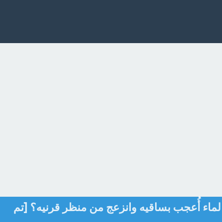
لماء أُعجب بساقيه وانزعج من منظر قرنيه؟ [تم