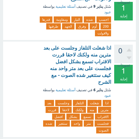
تصويتات
1
يناير 9
سُئل
في تصنيف
أسئلة تعليمية
بواسطة
عبود
إجابة
احسب
شده
التيار
ومقاومة
قدرها
200
أوم
وفرق
الجهد
طرفيها
و9فولت
اذا شغلت التلفاز وجلست على بعد
0
مترين منه ولكنك لاحقا قررت
الاقتراب تسمع بشكل افضل
تصويتات
فجلست على بعد متر واحد منه
1
كيف ستتغير شده الصوت - مع
إجابة
الشرح
يناير 6
سُئل
في تصنيف
أسئلة تعليمية
بواسطة
عبود
اذا
شغلت
التلفاز
وجلست
بعد
مترين
منه
ولكنك
لاحقا
قررت
الاقتراب
تسمع
بشكل
افضل
فجلست
متر
واحد
ستتغير
شده
الصوت