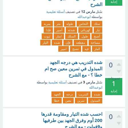
إجابة
الشرح
مارس 12
سُئل
في تصنيف
أسئلة تعليمية
بواسطة
ابوعبدالله
سلك
النحاس
طوله
متر
بمربه
تيار
كهربائي
شدته
أمبير
فإذا
أصبح
طول
السلك
امتار
ثبوت
مساحة
مقطعه
فإن
شده
التيار
المار
فيه
تصبح
امبير
شده التدريب هي درجه الجهد
0
المبذول في تمرين معين صح ام
خطا ؟ - مع الشرح
تصويتات
1
مارس 3
سُئل
في تصنيف
أسئلة تعليمية
بواسطة
ابوعبدالله
إجابة
شده
التدريب
درجه
الجهد
المبذول
تمرين
معين
خطا
احسب شده التيار ومقاومة قدرها
0
200 أوم وفرق الجهد بين طرفيها
و9فولت - مع الشرح