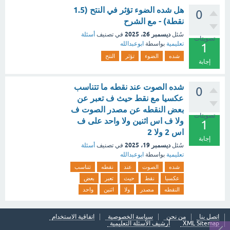
هل شده الضوء تؤثر في النتح (1.5
0
نقطة) - مع الشرح
ديسمبر 26، 2025
سُئل
في تصنيف
أسئلة
تصويتات
تعليمية
بواسطة
ابوعبدالله
1
شده
الضوء
تؤثر
النتح
إجابة
شده الصوت عند نقطه ما تتناسب
0
عكسيا مع نقط حيث ف تعبر عن
بعض النقطه عن مصدر الصوت ف
تصويتات
ولا ف اس اثنين ولا واحد على ف
1
اس 2 ولا 2
إجابة
ديسمبر 19، 2025
سُئل
في تصنيف
أسئلة
تعليمية
بواسطة
ابوعبدالله
شده
الصوت
عند
نقطه
تتناسب
عكسيا
نقط
حيث
تعبر
بعض
النقطه
مصدر
ولا
اثنين
واحد
اتصل بنا
من نحن
سياسة الخصوصية
اتفاقية الاستخدام
XML Sitemap
أرشيف الأسئلة التعليمية