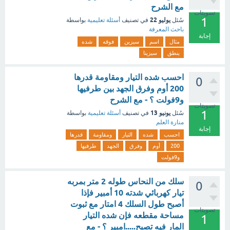
مع الشرح
تصويتات
1
يوليو 22
سُئل
في تصنيف
أسئلة تعليمية
بواسطة
باحث المعرفة
إجابة
مثال
اسم
سيزين
فوقه
شده
ينطق
سيزينا
احسب شده التيار ومقاومة قدرها
0
200 أوم وفرق الجهد بين طرفيها
و9فولت ؟ - مع الشرح
تصويتات
1
يونيو 13
سُئل
في تصنيف
أسئلة تعليمية
بواسطة
منارة العلم
إجابة
احسب
شده
التيار
ومقاومة
قدرها
200
أوم
وفرق
الجهد
طرفيها
و9فولت
سلك من النحاس طوله 2 متر بمربه
0
تيار كهربائي شدته 10 أمبير فإذا
أصبح طول السلك 4 امتار مع ثبوت
تصويتات
مساحة مقطعه فإن شده التيار
1
المار فيه تصبح.....امبير ؟ - مع