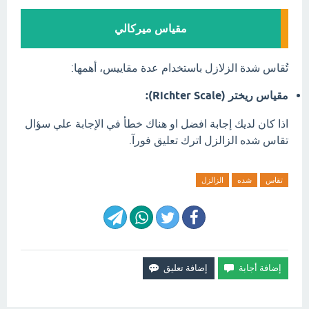
مقياس ميركالي
تُقاس شدة الزلازل باستخدام عدة مقاييس، أهمها:
مقياس ريختر (Richter Scale):
اذا كان لديك إجابة افضل او هناك خطأ في الإجابة علي سؤال
تقاس شده الزالزل اترك تعليق فورآ.
تقاس
شده
الزالزل