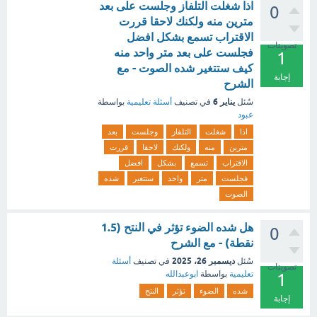
اذا شغلت التلفاز وجلست على بعد
0
مترين منه ولكنك لاحقا قررت
الاقتراب تسمع بشكل افضل
تصويتات
فجلست على بعد متر واحد منه
1
كيف ستتغير شده الصوت - مع
إجابة
الشرح
يناير 6
سُئل
في تصنيف
أسئلة تعليمية
بواسطة
عبود
اذا
شغلت
التلفاز
وجلست
بعد
مترين
منه
ولكنك
لاحقا
قررت
الاقتراب
تسمع
بشكل
افضل
فجلست
متر
واحد
ستتغير
شده
الصوت
هل شده الضوء تؤثر في النتح (1.5
0
نقطة) - مع الشرح
ديسمبر 26، 2025
سُئل
في تصنيف
أسئلة
تصويتات
تعليمية
بواسطة
ابوعبدالله
1
شده
الضوء
تؤثر
النتح
إجابة