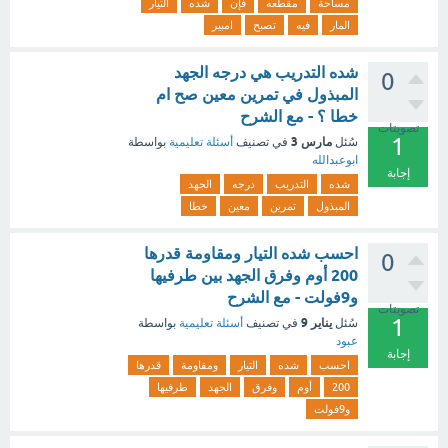
مساحة
مقطعه
فإن
شده
التيار
المار
فيه
تصبح
امبير
شده التدريب هي درجه الجهد
0
المبذول في تمرين معين صح ام
خطا ؟ - مع الشرح
تصويتات
1
مارس 3
سُئل
في تصنيف
أسئلة تعليمية
بواسطة
ابوعبدالله
إجابة
شده
التدريب
درجه
الجهد
المبذول
تمرين
معين
خطا
احسب شده التيار ومقاومة قدرها
0
200 أوم وفرق الجهد بين طرفيها
و9فولت - مع الشرح
تصويتات
1
يناير 9
سُئل
في تصنيف
أسئلة تعليمية
بواسطة
عبود
إجابة
احسب
شده
التيار
ومقاومة
قدرها
200
أوم
وفرق
الجهد
طرفيها
و9فولت