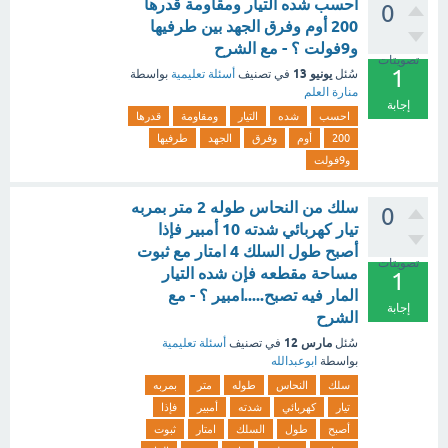
احسب شده التيار ومقاومة قدرها
0
200 أوم وفرق الجهد بين طرفيها
و9فولت ؟ - مع الشرح
تصويتات
1
يونيو 13
سُئل
في تصنيف
أسئلة تعليمية
بواسطة
منارة العلم
إجابة
احسب
شده
التيار
ومقاومة
قدرها
200
أوم
وفرق
الجهد
طرفيها
و9فولت
سلك من النحاس طوله 2 متر بمربه
0
تيار كهربائي شدته 10 أمبير فإذا
أصبح طول السلك 4 امتار مع ثبوت
تصويتات
مساحة مقطعه فإن شده التيار
1
المار فيه تصبح.....امبير ؟ - مع
إجابة
الشرح
مارس 12
سُئل
في تصنيف
أسئلة تعليمية
بواسطة
ابوعبدالله
سلك
النحاس
طوله
متر
بمربه
تيار
كهربائي
شدته
أمبير
فإذا
أصبح
طول
السلك
امتار
ثبوت