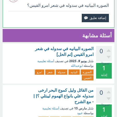
الصوره البيانيه في سدوله في شعر امرو القيس؟
أسئلة مشابهة
الصوره البيانيه في سدوله في شعر
0
امرو القيس [تم الحل]
يونيو 9، 2025
سُئل
في تصنيف
أسئلة تعليمية
تصويتات
بواسطة
ابوعبدالله
1
الصوره
البيانيه
سدوله
شعر
امرو
إجابة
القيس
من القائل وليل كموج البحر ارخى
0
سدوله علي بانواع الهموم ليبتلي ؟| |
- مع الشرح
تصويتات
1
مارس 15
سُئل
في تصنيف
أسئلة تعليمية
بواسطة
عبود
إجابة