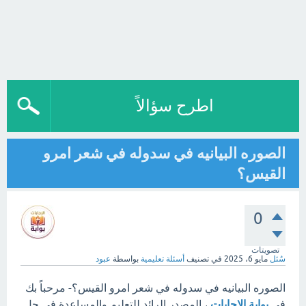
اطرح سؤالاً
الصوره البيانيه في سدوله في شعر امرو
القيس؟
0
تصويتات
سُئل
مايو 6، 2025
في تصنيف
أسئلة تعليمية
بواسطة
عبود
الصوره البيانيه في سدوله في شعر امرو القيس؟- مرحباً بك
في
بوابة الإجابات
، المصدر الرائد للتعليم والمساعدة في حل