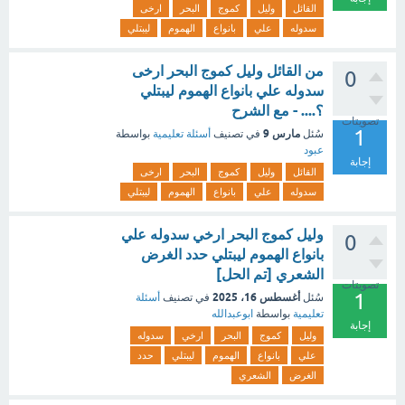
القائل
وليل
كموج
البحر
ارخى
سدوله
علي
بانواع
الهموم
ليبتلي
من القائل وليل كموج البحر ارخى
0
سدوله علي بانواع الهموم ليبتلي
؟.... - مع الشرح
تصويتات
1
مارس 9
سُئل
في تصنيف
أسئلة تعليمية
بواسطة
عبود
إجابة
القائل
وليل
كموج
البحر
ارخى
سدوله
علي
بانواع
الهموم
ليبتلي
وليل كموج البحر ارخي سدوله علي
0
بانواع الهموم ليبتلي حدد الغرض
الشعري [تم الحل]
تصويتات
1
أغسطس 16، 2025
سُئل
في تصنيف
أسئلة
تعليمية
بواسطة
ابوعبدالله
إجابة
وليل
كموج
البحر
ارخي
سدوله
علي
بانواع
الهموم
ليبتلي
حدد
الغرض
الشعري