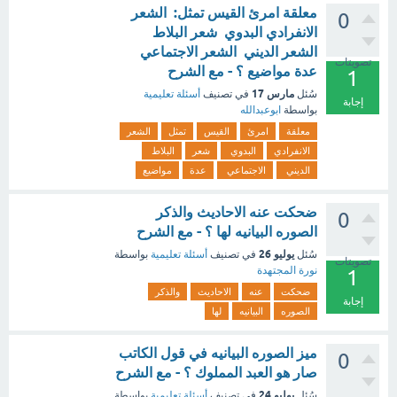
معلقة امرئ القيس تمثل: الشعر
0
الانفرادي البدوي شعر البلاط
الشعر الديني الشعر الاجتماعي
تصويتات
عدة مواضيع ؟ - مع الشرح
1
مارس 17
سُئل
في تصنيف
أسئلة تعليمية
إجابة
بواسطة
ابوعبدالله
معلقة
امرئ
القيس
تمثل
الشعر
الانفرادي
البدوي
شعر
البلاط
الديني
الاجتماعي
عدة
مواضيع
ضحكت عنه الاحاديث والذكر
0
الصوره البيانيه لها ؟ - مع الشرح
يوليو 26
سُئل
في تصنيف
أسئلة تعليمية
بواسطة
تصويتات
نورة المجتهدة
1
ضحكت
عنه
الاحاديث
والذكر
إجابة
الصوره
البيانيه
لها
ميز الصوره البيانيه في قول الكاتب
0
صار هو العبد المملوك ؟ - مع الشرح
يوليو 24
سُئل
في تصنيف
أسئلة تعليمية
بواسطة