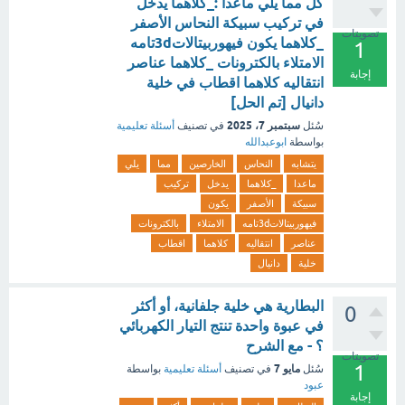
كل مما يلي ماعدا :_كلاهما يدخل
في تركيب سبيكة النحاس الأصفر
تصويتات
_كلاهما يكون فيهوربيتالات3dتامه
1
الامتلاء بالكترونات _كلاهما عناصر
إجابة
انتقاليه كلاهما اقطاب في خلية
دانيال [تم الحل]
سبتمبر 7، 2025
سُئل
في تصنيف
أسئلة تعليمية
بواسطة
ابوعبدالله
يتشابه
النحاس
الخارصين
مما
يلي
ماعدا
_كلاهما
يدخل
تركيب
سبيكة
الأصفر
يكون
فيهوربيتالات3dتامه
الامتلاء
بالكترونات
عناصر
انتقاليه
كلاهما
اقطاب
خلية
دانيال
البطارية هي خلية جلفانية، أو أكثر
0
في عبوة واحدة تنتج التيار الكهربائي
؟ - مع الشرح
تصويتات
1
مايو 7
سُئل
في تصنيف
أسئلة تعليمية
بواسطة
عبود
إجابة