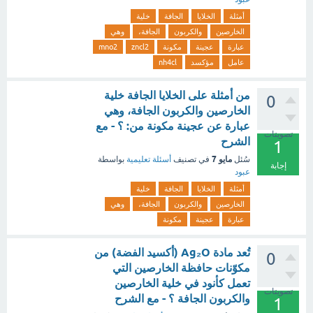
أمثلة
الخلايا
الجافة
خلية
الخارصين
والكربون
الجافة،
وهي
عبارة
عجينة
مكونة
zncl2
mno2
عامل
مؤكسد
nh4cl
من أمثلة على الخلايا الجافة خلية
0
الخارصين والكربون الجافة، وهي
عبارة عن عجينة مكونة من: ؟ - مع
تصويتات
الشرح
1
مايو 7
سُئل
في تصنيف
أسئلة تعليمية
بواسطة
إجابة
عبود
أمثلة
الخلايا
الجافة
خلية
الخارصين
والكربون
الجافة،
وهي
عبارة
عجينة
مكونة
تُعد مادة Ag₂O (أكسيد الفضة) من
0
مكوّنات حافظة الخارصين التي
تعمل كأنود في خلية الخارصين
تصويتات
والكربون الجافة ؟ - مع الشرح
1