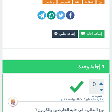
نوع
البطارية
خلية
الخارصين
والكربون
1
إجابة وحدة
0
تصويتات
تم الرد عليه
مايو 7، 2025
بواسطة
عبود
نوع البطارية في خلية الخارصين والكربون؟