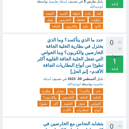
مارس 3
سُئل
في تصنيف
أسئلة تعليمية
بواسطة
إجابة
ابوعبدالله
تُعد
مادة
ag₂o
أكسيد
الفضة
مكوّنات
حافظة
الخارصين
تعمل
كأنود
خلية
والكربون
الجافة
حدد ما الذي يتأكسد؟ وما الذي
0
يختزل في بطارية الخلية الجافة
الخارصين والكربون؟ وما الخواص
تصويتات
التي تجعل الخلية الجافة القلوية أكثر
1
تطورًا من أنواع البطاريات الجافة
إجابة
الأقدم~ [تم الحل]
أغسطس 30، 2025
سُئل
في تصنيف
أسئلة
تعليمية
بواسطة
ابوعبدالله
حدد
يتأكسد؟
وما
يختزل
بطارية
الخلية
الجافة
الخارصين
والكربون؟
الخواص
تجعل
القلوية
أكثر
تطورًا
أنواع
البطاريات
الأقدم
يتشابه النحاس مع الخارصين في
0