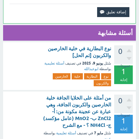
أسئلة مشابهة
نوع البطارية في خلية الخارصين
0
والكربون [تم الحل]
يونيو 9، 2025
سُئل
في تصنيف
أسئلة تعليمية
تصويتات
بواسطة
ابوعبدالله
1
نوع
البطارية
خلية
الخارصين
إجابة
والكربون
من أمثلة على الخلايا الجافة خلية
0
الخارصين والكربون الجافة، وهي
عبارة عن عجينة مكونة من: أ-
تصويتات
ZnCl2 ب- MnO2 (عامل مؤكسد)
1
ج- NH4Cl ؟ - مع الشرح
إجابة
مايو 7
سُئل
في تصنيف
أسئلة تعليمية
بواسطة
عبود