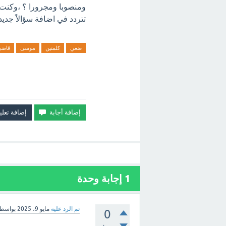
ومنصوبا ومجرورا ؟ ،وكنت ب
تتردد في اضافة سؤالاً جديد
ضعي
كلمتين
موسى
قاضي
1
إجابة وحدة
تم الرد عليه
مايو 9، 2025
بواسط
0