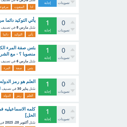
سُئل
في تصنيف
تصويتات
إجابة
اذا
المنعوت
مرفوعا
يأتي التوكيد دائما 
1
0
مارس 8
سُئل
في تصنيف
تصويتات
إجابة
يأتي
التوكيد
دائما
بئس صفة المرء الكس
1
0
منصوبا ؟ - مع الشر
تصويتات
إجابة
مارس 6
سُئل
في تصنيف
بئس
صفة
المرء
العلم هو رمز الدوله
1
0
يناير 30
سُئل
في تصنيف
أ
تصويتات
إجابة
العلم
رمز
الدوله
كلمه الاسماعيليه في
1
0
الحل]
تصويتات
إجابة
أكتوبر 20، 2025
سُئل
في 