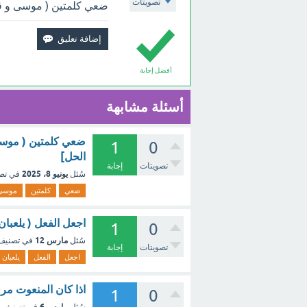
تصويتات
ضعي كلمتين ( موسى و ق
أفضل إجابة
أسئلة مشابهة
ضعي كلمتين ( موسى
1
0
الحل]
تصويتات
إجابة
يونيو 8، 2025
سُئل
في تص
ضعي
كلمتين
موسى
اجعل الفعل ( يلعبا
1
0
مارس 12
سُئل
في تصني
تصويتات
إجابة
اجعل
الفعل
يلعبان
اذا كان المنعوت مرف
1
0
مارس 6