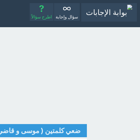
سؤال وإجابة
اطرح سؤالاً
ضعي كلمتين ( موسى و قاضي)