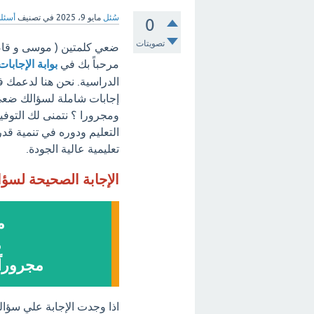
سُئل
مايو 9، 2025
في تصنيف
أسئلة
0
تصويتات
ضعي كلمتين ( موسى و قاض
مرحباً بك في
بوابة الإجابات
الدراسية. نحن هنا لدعمك ف
إجابات شاملة لسؤالك ضعي
ومجرورا ؟ نتمنى لك التوفيق
التعليم ودوره في تنمية قدر
تعليمية عالية الجودة.
الإجابة الصحيحة لسؤ
م
م
مجروراً
اذا وجدت الإجابة علي سؤ