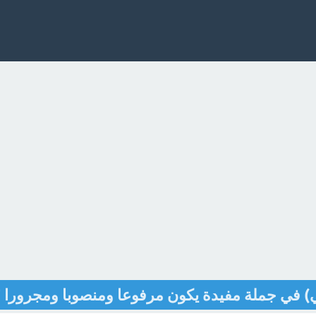
 في جملة مفيدة يكون مرفوعا ومنصوبا ومجرورا 