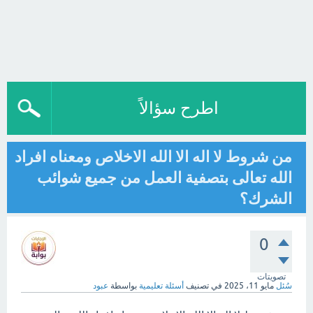
اطرح سؤالاً
من شروط لا اله الا الله الاخلاص ومعناه افراد
الله تعالى بتصفية العمل من جميع شوائب
الشرك؟
0
تصويتات
سُئل
مايو 11، 2025
في تصنيف
أسئلة تعليمية
بواسطة
عبود