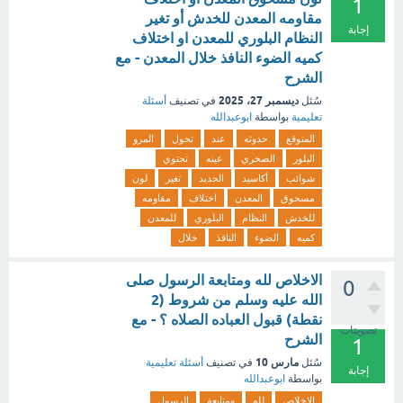
1
مقاومه المعدن للخدش أو تغير
إجابة
النظام البلوري للمعدن او اختلاف
كميه الضوء النافذ خلال المعدن - مع
الشرح
ديسمبر 27، 2025
سُئل
في تصنيف
أسئلة
تعليمية
بواسطة
ابوعبدالله
المتوقع
حدوثه
عند
تحول
المرو
البلور
الصخري
عينه
تحتوي
شوائب
أكاسيد
الحديد
تغير
لون
مسحوق
المعدن
اختلاف
مقاومه
للخدش
النظام
البلوري
للمعدن
كميه
الضوء
النافذ
خلال
الاخلاص لله ومتابعة الرسول صلى
0
الله عليه وسلم من شروط (2
نقطة) قبول العباده الصلاه ؟ - مع
تصويتات
الشرح
1
مارس 10
سُئل
في تصنيف
أسئلة تعليمية
إجابة
بواسطة
ابوعبدالله
الاخلاص
لله
ومتابعة
الرسول