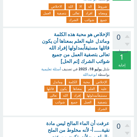
شروط
اله
الا
الله
الاخلاص
ومعناه
افراد
تعالى
بتصفية
العمل
جميع
شوائب
الشرك
الإخلاص هو محبة هذه الكلمة
0
وماتدل عليه العلم بمعناها أن يكون
قائلها مستيقاًبمدلولها إفراد الله
تصويتات
تعالى بتصفية العمل من جميع
1
شوائب الشرك [تم الحل]
إجابة
يوليو 18، 2025
سُئل
في تصنيف
أسئلة تعليمية
بواسطة
ابوعبدالله
الإخلاص
محبة
الكلمة
وماتدل
عليه
العلم
بمعناها
يكون
قائلها
مستيقاًبمدلولها
إفراد
الله
تعالى
بتصفية
العمل
جميع
شوائب
الشرك
عرفت أن الماء المالح ليس مادة
0
نقية...... أ- لأنه مخلوط من الملح
والماء. ب- لأنه يتكون من عنصر