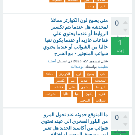
خيار
واحد
متي يصبح لون الكوارتز مماثلا
0
لمخدشه هل عندما يتم تكسير
الروابط أو عندما يحتوي علي
تصويتات
فقاعات غازيه أو عندما يكون نقيا
1
خاليا من الشوائب أو عندما يحتوي
إجابة
شوائب المنجنيز - مع الشرح
ديسمبر 27، 2025
سُئل
في تصنيف
أسئلة
تعليمية
بواسطة
ابوعبدالله
متي
يصبح
لون
الكوارتز
مماثلا
لمخدشه
عندما
يتم
تكسير
الروابط
يحتوي
علي
فقاعات
غازيه
يكون
نقيا
خاليا
الشوائب
شوائب
المنجنيز
ما المتوقع حدوثه عند تحول المرو
0
من البلور الصخري الي عينه تحتوي
شوائب من أكاسيد الحديد هل تغير
تصويتات
لون مسحوق المعدن او اختلاف