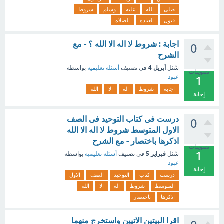
صلى
الله
عليه
وسلم
شروط
قبول
العباده
الصلاه
اجابة : شروط لا اله الا الله ؟ - مع
0
الشرح
أبريل 4
سُئل
في تصنيف
أسئلة تعليمية
بواسطة
تصويتات
عبود
1
اجابة
شروط
اله
الا
الله
إجابة
درست فى كتاب التوحيد فى الصف
0
الاول المتوسط شروط لا اله الا الله
اذكرها باختصار - مع الشرح
تصويتات
1
فبراير 5
سُئل
في تصنيف
أسئلة تعليمية
بواسطة
عبود
إجابة
درست
كتاب
التوحيد
الصف
الاول
المتوسط
شروط
اله
الا
الله
اذكرها
باختصار
اقرا البيتين الاتيين واستخرج منهما