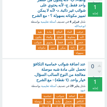
تصويتات
واحد فقط. ج- لأنه يحتوي على
1
شوائب غير ذائبة. د- لأنه لا يمكن
إجابة
تمييز مكوناته بسهولة ؟ - مع الشرح
فبراير 6
سُئل
في تصنيف
أسئلة تعليمية
بواسطة
ابوعبدالله
عرفت
الماء
المالح
مادة
نقية
لأنه
مخلوط
الملح
والماء
يتكون
عنصر
واحد
فقط
يحتوي
شوائب
غير
ذائبة
يمكن
تمييز
مكوناته
بسهولة
عند اضافة شوائب خماسية التكافؤ
0
نحصل على مادة شبه موصلة
معالجة من النوع السالب السؤال.
تصويتات
خيار واحد. (1 نقطة) - مع الشرح
1
يناير 29
سُئل
في تصنيف
أسئلة تعليمية
بواسطة
إجابة
عبود
عند
اضافة
شوائب
خماسية
التكافؤ
نحصل
مادة
شبه
موصلة
معالجة
النوع
السالب
السؤال