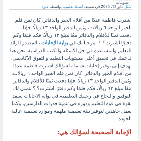
تصويتات
سُئل
مايو 12، 2025
في تصنيف
أسئلة تعليمية
بواسطة
عبود
اشترت فاطمة عددًا من أقلام الحبر والدفاتر. كان ثمن قلم
الحبر الواحد ٦ ريالات، وثمن الدفتر الواحد ١٣ ريالًا. فإذا
دفعت ثمنًا للأقلام والدفاتر معًا مبلغ ٦٣ ريالًا، فكم قلمًا وكم
دفترًا اشترت؟ ؟- مرحباً بك في
بوابة الإجابات
، المصدر الرائد
للتعليم والمساعدة في حل الأسئلة والكتب الدراسية. نحن هنا
لدعمك في تحقيق أعلى مستويات التعليم والتفوق الأكاديمي،
نهدف إلى توفير إجابات شاملة لسؤالك اشترت فاطمة عددًا
من أقلام الحبر والدفاتر. كان ثمن قلم الحبر الواحد ٦ ريالات،
وثمن الدفتر الواحد ١٣ ريالًا. فإذا دفعت ثمنًا للأقلام والدفاتر
معًا مبلغ ٦٣ ريالًا، فكم قلمًا وكم دفترًا اشترت؟ ؟ نتمنى لك
التوفيق والنجاح في رحلتك التعليمية.في بوابة الاجابات نعتقد
بقوة في قوة التعليم ودوره في تنمية قدرات الدارسين، وكما
نعمل جاهدين لتوفير بيئة تعليمية ملهمة وموارد تعليمية عالية
الجودة.
الإجابة الصحيحة لسؤالك هي: