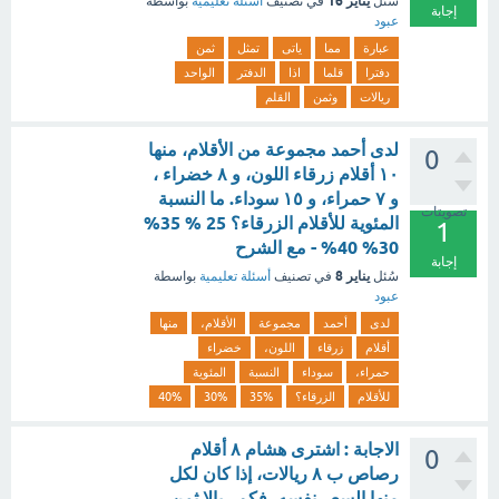
يناير 16
سُئل
في تصنيف
أسئلة تعليمية
بواسطة
إجابة
عبود
عبارة
مما
ياتى
تمثل
ثمن
دفترا
قلما
اذا
الدفتر
الواحد
ريالات
وثمن
القلم
لدى أحمد مجموعة من الأقلام، منها
0
۱۰ أقلام زرقاء اللون، و ۸ خضراء ،
و ٧ حمراء، و ١٥ سوداء. ما النسبة
تصويتات
المئوية للأقلام الزرقاء؟ 25 % 35%
1
30% 40% - مع الشرح
إجابة
يناير 8
سُئل
في تصنيف
أسئلة تعليمية
بواسطة
عبود
لدى
أحمد
مجموعة
الأقلام،
منها
أقلام
زرقاء
اللون،
خضراء
حمراء،
سوداء
النسبة
المئوية
للأقلام
الزرقاء؟
35%
30%
40%
الاجابة : اشترى هشام ۸ أقلام
0
رصاص ب ۸ ريالات، إذا كان لكل
منها السعر نفسه، فكم ريالا ثمن