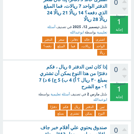
0
الدفتر الواحد 7 ريالات، فما المبلغ
الذي دفعه؟ 14 ريالًا 21 ريالًا 24
تصويتات
ريالًا 28 ريالًا
1
ديسمبر 12، 2025
سُئل
في تصنيف
أسئلة
إجابة
تعليمية
بواسطة
ابوعبدالله
اشترى
خالد
دفاتر،
سعر
الدفتر
الواحد
ريالات،
فما
المبلغ
دفعه؟
ريالًا
إذا كان ثمن الدفتر ٥ ريال ، فكم
0
دفترًا من هذا النوع يمكن أن تشتري
بمبلغ ۳۰ ريال ؟ أ) 4 ب) 5 ج) 6 د) 7
تصويتات
؟ - مع الشرح
1
مارس 2
سُئل
في تصنيف
أسئلة تعليمية
بواسطة
إجابة
ابوعبدالله
ثمن
الدفتر
ريال
فكم
دفترًا
النوع
يمكن
تشتري
بمبلغ
صندوق يحتوي علي أقلام خبر جاف
0