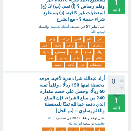
1
وقلم رصاص ؟ (أ) نعم. (ب) لا. (ج)
إجابة
المعطيات غير كافية. (د) يستطيع
شراء حقيبة ؟ - مع الشرح
يناير 31
سُئل
في تصنيف
أسئلة تعليمية
بواسطة
ابوعبدالله
ثمن
قلم
الحبر
ريالات
وثمن
الرصاص
بريال
واحد
ولدى
أحمد
ريال
ممثلا
بالدالة
يستطيع
شراء
أقلام
حبر
وقلم
رصاص
نعم
المعطيات
غير
كافية
حقيبة
أراد عبدالله شراء هدية لأخيه، فوجد
0
محفظة ثمنها 150 ريالًا ، وقلماً ثمنه
60 ريالًا، وحصل على خصم مقداره
تصويتات
40٪ من مبلغ الشراء، فإن المبلغ
1
الذي دفعه عبدالله ثمنًا للمحفظة
إجابة
والقلم يساوي ~ [تم الحل]
نوفمبر 14، 2025
سُئل
في تصنيف
أسئلة
تعليمية
بواسطة
ابوعبدالله
أراد
عبدالله
شراء
هدية
لأخيه،