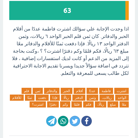
63
اذا وجدت الإجابة علي سؤالك اشترت فاطمة عددًا من أقلام
الحبر والدفاتر. كان ثمن قلم الحبر الواحد ٦ ريالات، وثمن
الدفتر الواحد ١٣ ريالًا. فإذا دفعت ثمنًا للأقلام والدفاتر معًا
مبلغ ٦٣ ريالًا، فكم قلمًا وكم دفترًا اشترت؟ ؟ ،وكنت بحاجة
إلى المزيد من الدعم أو كانت لديك استفسارات إضافية ، فلا
تتردد في اضافة سؤالاً جديدا ويسرنا تقديم الاجابة الاحترافية
لكل طالب يسعى للمعرفة والتعلم.
اشترت
فاطمة
عددًا
أقلام
الحبر
والدفاتر
ثمن
قلم
الواحد
ريالات،
وثمن
الدفتر
ريالًا
فإذا
دفعت
ثمنًا
للأقلام
معًا
مبلغ
ريالًا،
فكم
قلمًا
وكم
دفترًا
اشترت؟