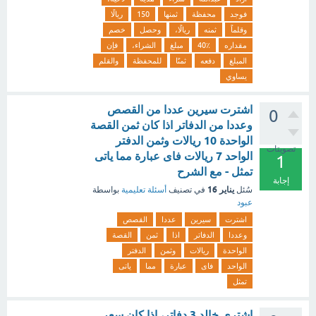
فوجد
محفظة
ثمنها
150
ريالًا
وقلماً
ثمنه
ريالًا،
وحصل
خصم
مقداره
40٪
مبلغ
الشراء،
فإن
المبلغ
دفعه
ثمنًا
للمحفظة
والقلم
يساوي
اشترت سيرين عددا من القصص
0
وعددا من الدفاتر اذا كان ثمن القصة
الواحدة 10 ريالات وثمن الدفتر
تصويتات
الواحد 7 ريالات فاى عبارة مما ياتى
1
تمثل - مع الشرح
إجابة
يناير 16
سُئل
في تصنيف
أسئلة تعليمية
بواسطة
عبود
اشترت
سيرين
عددا
القصص
وعددا
الدفاتر
اذا
ثمن
القصة
الواحدة
ريالات
وثمن
الدفتر
الواحد
فاى
عبارة
مما
ياتى
تمثل
اشترى خالد 3 دفاتر، إذا كان سعر