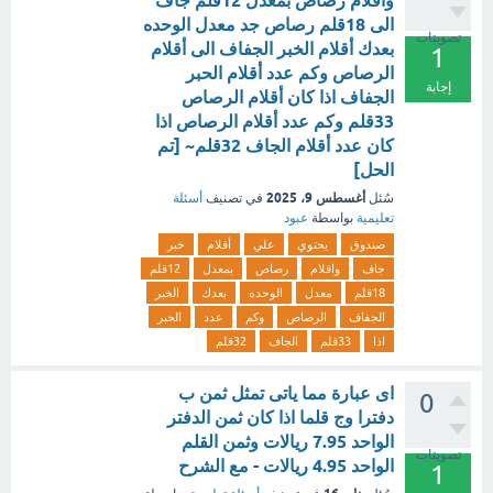
واقلام رصاص بمعدل 12قلم جاف
الى 18قلم رصاص جد معدل الوحده
تصويتات
بعدك أقلام الخبر الجفاف الى أقلام
1
الرصاص وكم عدد أقلام الحبر
إجابة
الجفاف اذا كان أقلام الرصاص
33قلم وكم عدد أقلام الرصاص اذا
كان عدد أقلام الجاف 32قلم~ [تم
الحل]
أغسطس 9، 2025
سُئل
في تصنيف
أسئلة
تعليمية
بواسطة
عبود
صندوق
يحتوي
علي
أقلام
خبر
جاف
واقلام
رصاص
بمعدل
12قلم
18قلم
معدل
الوحده
بعدك
الخبر
الجفاف
الرصاص
وكم
عدد
الحبر
اذا
33قلم
الجاف
32قلم
اى عبارة مما ياتى تمثل ثمن ب
0
دفترا وج قلما اذا كان ثمن الدفتر
الواحد 7.95 ريالات وثمن القلم
تصويتات
الواحد 4.95 ريالات - مع الشرح
1