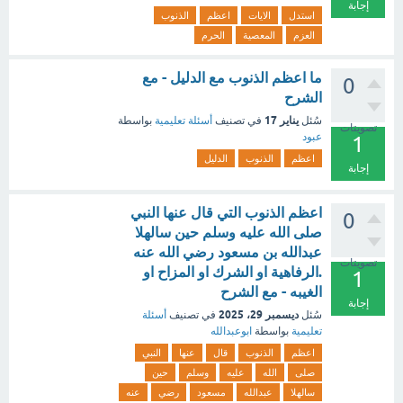
إجابة
استدل
الايات
اعظم
الذنوب
العزم
المعصية
الحرم
ما اعظم الذنوب مع الدليل - مع
0
الشرح
يناير 17
سُئل
في تصنيف
أسئلة تعليمية
بواسطة
تصويتات
عبود
1
اعظم
الذنوب
الدليل
إجابة
اعظم الذنوب التي قال عنها النبي
0
صلى الله عليه وسلم حين سالهلا
عبدالله بن مسعود رضي الله عنه
تصويتات
.الرفاهية او الشرك او المزاح او
1
الغيبه - مع الشرح
إجابة
ديسمبر 29، 2025
سُئل
في تصنيف
أسئلة
تعليمية
بواسطة
ابوعبدالله
اعظم
الذنوب
قال
عنها
النبي
صلى
الله
عليه
وسلم
حين
سالهلا
عبدالله
مسعود
رضي
عنه