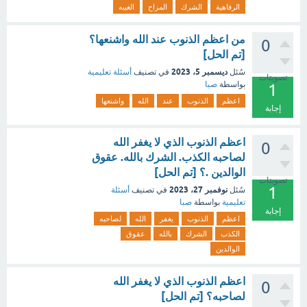
الرفاهية
الشرك
المزاح
الغيبه
من اعظم الذنوب عند الله واشنعها؟
0
[تم الحل]
ديسمبر 5، 2023
سُئل
في تصنيف
أسئلة تعليمية
تصويتات
بواسطة
صبا
1
اعظم
الذنوب
عند
الله
واشنعها
إجابة
اعظم الذنوب الذي لا يغفر الله
0
لصاحبه الكذب. الشرك بالله. عقوق
الوالدين .؟ [تم الحل]
تصويتات
1
نوفمبر 27، 2023
سُئل
في تصنيف
أسئلة
تعليمية
بواسطة
صبا
إجابة
اعظم
الذنوب
يغفر
الله
لصاحبه
الكذب
الشرك
بالله
عقوق
الوالدين
اعظم الذنوب الذي لا يغفر الله
0
لصاحبه؟ [تم الحل]