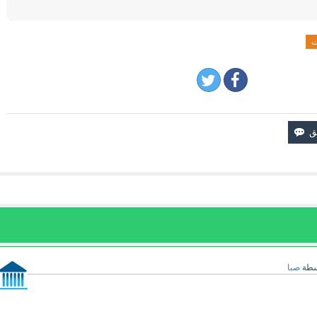
ت
سطة
صبا