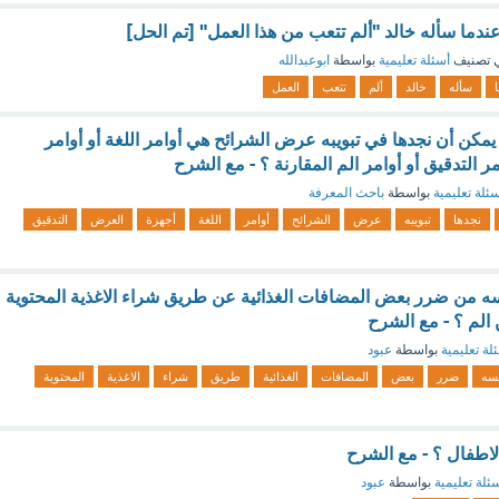
دما سأله خالد "ألم تتعب من هذا العمل" [تم الحل]
 تصنيف
أسئلة تعليمية
بواسطة
ابوعبدالله
سأله
خالد
ألم
تتعب
العمل
ة يمكن أن نجدها في تبويبه عرض الشرائح هي أوامر اللغة أو أوامر
ر التدقيق أو أوامر الم المقارنة ؟ - مع الشرح
ئلة تعليمية
بواسطة
باحث المعرفة
نجدها
تبويبه
عرض
الشرائح
أوامر
اللغة
أجهزة
العرض
التدقيق
ه من ضرر بعض المضافات الغذائية عن طريق شراء الاغذية المحتوية
الم ؟ - مع الشرح
لة تعليمية
بواسطة
عبود
سه
ضرر
بعض
المضافات
الغذائية
طريق
شراء
الاغذية
المحتوية
الاطفال ؟ - مع الشرح
ئلة تعليمية
بواسطة
عبود