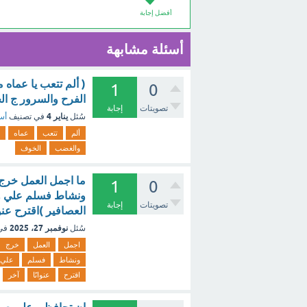
أفضل إجابة
أسئلة مشابهة
( ألم تتعب يا عماه 
1
0
الفرح والسرور ج ا
تصويتات
إجابة
يناير 4
سُئل
في تصنيف
أسئ
ألم
تتعب
عماه
والغضب
الخوف
ما اجمل العمل خرج 
1
0
ونشاط فسلم علي وسال
تصويتات
إجابة
العصافير )اقترح عنو
نوفمبر 27، 2025
سُئل
في
اجمل
العمل
خرج
ونشاط
فسلم
علي
اقترح
عنوانًا
آخر