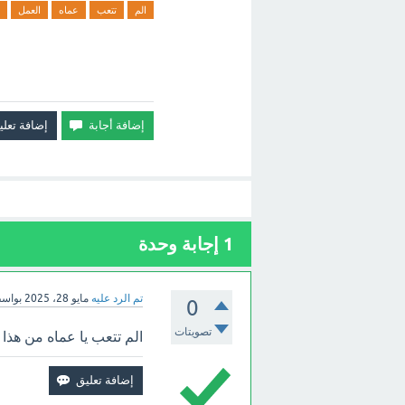
الم
تتعب
عماه
العمل
1
إجابة وحدة
تم الرد عليه
مايو 28، 2025
بواس
0
تصويتات
الم تتعب يا عماه من هذ