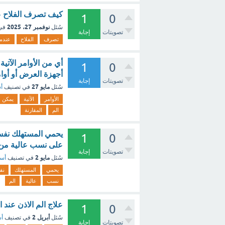
كيف تصرف الفلاح عن
1
0
نوفمبر 27، 2025
سُئل
في
تصويتات
إجابة
تصرف
الفلاح
عندما
أي من الأوامر الآتي
1
0
أجهزة العرض أو أوام
تصويتات
إجابة
مايو 27
سُئل
في تصنيف
أس
الأوامر
الآتية
يمكن
الم
المقارنة
يحمي المستهلك نفس
1
0
على نسب عالية من 
تصويتات
إجابة
مايو 2
سُئل
في تصنيف
أسئ
يحمي
المستهلك
نف
نسب
عالية
الم
علاج الم الاذن عند 
1
0
أبريل 2
سُئل
في تصنيف
أس
تصويتات
إجابة