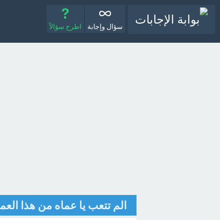
سؤال وإجابة
اطرح سؤالاً
الم تتعب يا عماه من هذا الع