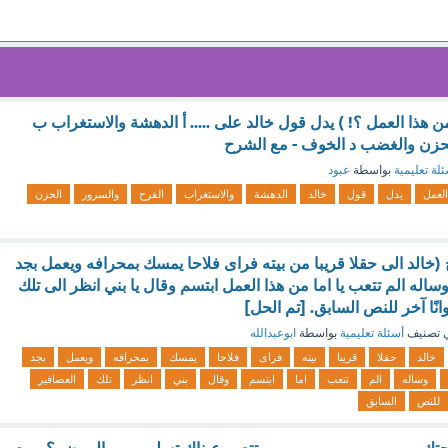
من هذا العمل ؟! ) يدل قول خالد على ..... أ الدهشة والاستغراب ب
لحزن والغضب د الخوف - مع الشرح
لة تعليمية
بواسطة
عبود
العمل
يدل
قول
خالد
الدهشة
والاستغراب
الفرح
والسرور
الحزن
(خالد الى حقلا قريبا من بيته فراى فلاحا يمسك بمحرافه ويعمل بجد
ه الم تتعب يا اما من هذا العمل ابتسم وقال يا بني انظر الى تلك
انًا آخر للنص السابق. [تم الحل]
 تصنيف
أسئلة تعليمية
بواسطة
ابوعبدالله
خالد
حقلا
قريبا
بيته
فراى
فلاحا
يمسك
بمحرافه
ويعمل
بجد
وساله
الم
تتعب
اما
ابتسم
وقال
بني
انظر
تلك
العصافير
للنص
السابق