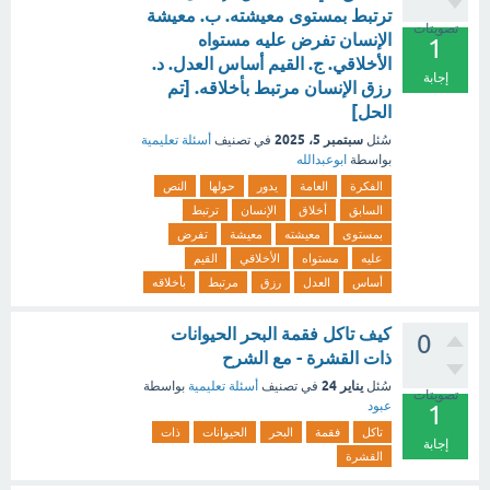
ترتبط بمستوى معيشته. ب. معيشة
تصويتات
الإنسان تفرض عليه مستواه
1
الأخلاقي. ج. القيم أساس العدل. د.
إجابة
رزق الإنسان مرتبط بأخلاقه. [تم
الحل]
سبتمبر 5، 2025
سُئل
في تصنيف
أسئلة تعليمية
بواسطة
ابوعبدالله
الفكرة
العامة
يدور
حولها
النص
السابق
أخلاق
الإنسان
ترتبط
بمستوى
معيشته
معيشة
تفرض
عليه
مستواه
الأخلاقي
القيم
أساس
العدل
رزق
مرتبط
بأخلاقه
كيف تاكل فقمة البحر الحيوانات
0
ذات القشرة - مع الشرح
يناير 24
سُئل
في تصنيف
أسئلة تعليمية
بواسطة
تصويتات
عبود
1
تاكل
فقمة
البحر
الحيوانات
ذات
إجابة
القشرة