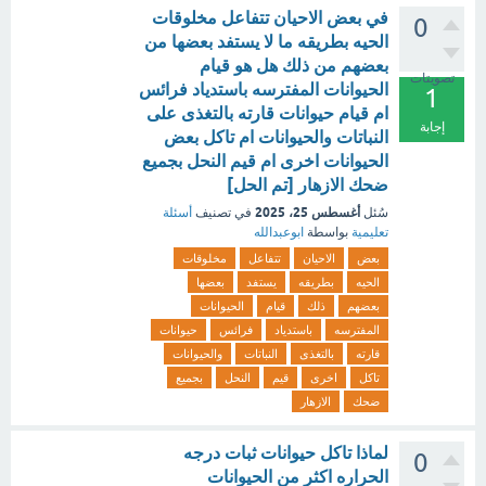
في بعض الاحيان تتفاعل مخلوقات
0
الحيه بطريقه ما لا يستفد بعضها من
بعضهم من ذلك هل هو قيام
تصويتات
الحيوانات المفترسه باستدياد فرائس
1
ام قيام حيوانات قارته بالتغذى على
إجابة
النباتات والحيوانات ام تاكل بعض
الحيوانات اخرى ام قيم النحل بجميع
ضحك الازهار [تم الحل]
أغسطس 25، 2025
سُئل
في تصنيف
أسئلة
تعليمية
بواسطة
ابوعبدالله
بعض
الاحيان
تتفاعل
مخلوقات
الحيه
بطريقه
يستفد
بعضها
بعضهم
ذلك
قيام
الحيوانات
المفترسه
باستدياد
فرائس
حيوانات
قارته
بالتغذى
النباتات
والحيوانات
تاكل
اخرى
قيم
النحل
بجميع
ضحك
الازهار
لماذا تاكل حيوانات ثبات درجه
0
الحراره اكثر من الحيوانات