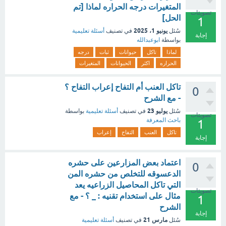
المتغيرات درجه الحراره لماذا [تم
تصويتات
الحل]
1
يونيو 1، 2025
سُئل
في تصنيف
أسئلة تعليمية
إجابة
بواسطة
ابوعبدالله
لماذا
تاكل
حيوانات
ثبات
درجه
الحراره
اكثر
الحيوانات
المتغيرات
تاكل العنب أم التفاح إعراب التفاح ؟
0
- مع الشرح
يوليو 23
سُئل
في تصنيف
أسئلة تعليمية
بواسطة
تصويتات
باحث المعرفة
1
تاكل
العنب
التفاح
إعراب
إجابة
اعتماد بعض المزارعين على حشره
0
الدعسوقه للتخلص من حشره المن
التي تاكل المحاصيل الزراعيه يعد
تصويتات
مثال على استخدام تقنيه : _ ؟ - مع
1
الشرح
إجابة
مارس 21
سُئل
في تصنيف
أسئلة تعليمية