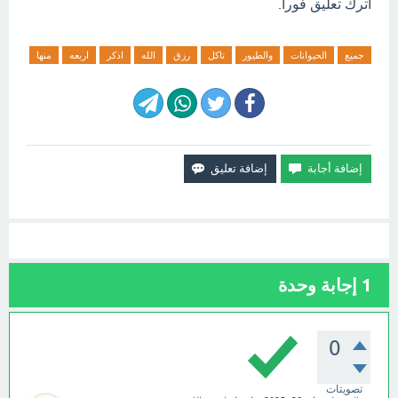
اترك تعليق فورآ.
جميع
الحيوانات
والطيور
تاكل
رزق
الله
اذكر
اربعه
منها
1
إجابة وحدة
0
تصويتات