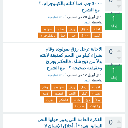
3٠٠٠ جم، فما كتلته بالكيلوجرام. ؟
- مع الشرح
تصويتات
1
أبريل 20
سُئل
في تصنيف
أسئلة تعليمية
بواسطة
عبود
إجابة
اجابة
سؤال
رزق
صالح
بمولود
كتلته
3٠٠٠
جم،
فما
بالكيلوجرام
الاجابة :رجل رزق بمولوده وقام
0
بشراء كيلو من اللحم كعقيقة لابنته
بدلاً من ذبح شاة، فالحكم يجزئ
تصويتات
وعقيقته صحيحة ؟ - مع الشرح
1
أبريل 12
سُئل
في تصنيف
أسئلة تعليمية
إجابة
بواسطة
عبود
الاجابة
رجل
رزق
بمولوده
وقام
بشراء
كيلو
اللحم
كعقيقة
لابنته
بدلاً
ذبح
شاة،
فالحكم
يجزئ
وعقيقته
صحيحة
الفكرة العامة التي يدور حولها النص
0
السابق هي: * أ. أخلاق الإنسان لا