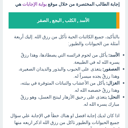
إجابة الطالب المختصرة من خلال موقع
بوابة الإجابات
هي
الأسد , الكلب , البجع , الصقر
بالتأكيد، جميع الكائنات الحية تأكل من رزق الله. إليك أربعة
أمثلة من الحيوانات والطيور:
الأسد:
يأكل من لحوم فرائسه التي يصطادها، وهذا رزقٌ
يسره الله له في الطبيعة.
العصفور:
يتغذى على الحبوب والبذور والديدان الصغيرة،
وهذا رزقٌ يجده ميسراً له.
الغزال:
يأكل من الأعشاب والنباتات المتوفرة في بيئته،
وهذا رزقٌ خصصه الله له.
النحل:
يتغذى على رحيق الأزهار لينتج العسل، وهو رزقٌ
مبارك يسره الله له.
اذا كان لديك إجابة افضل او هناك خطأ في الإجابة علي سؤال
جميع الحيوانات والطيور تاكل من رزق الله اذكر اربعه منها