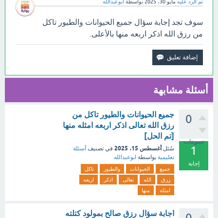
تم الرد عليه
مايو 30، 2025
بواسطة
ابوعبدالله
سوف تجد إجابة سؤال جميع الحيوانات والطيور تاكل
من رزق الله اذكر اربعه منها بالأعلى.
أسئلة مشابهة
جميع الحيوانات والطيور تاكل من
0
رزق الله تعالى اذكر اربعه امثله منها
[تم الحل]
تصويتات
1
أغسطس 15، 2025
سُئل
في تصنيف
أسئلة
تعليمية
بواسطة
ابوعبدالله
إجابة
جميع
الحيوانات
والطيور
تاكل
رزق
الله
تعالى
اذكر
اربعه
امثله
منها
اجابة سؤال رزق صالح بمولود كتلته
0