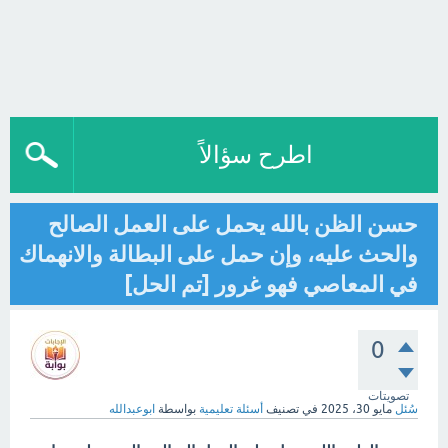
اطرح سؤالاً
حسن الظن بالله يحمل على العمل الصالح
والحث عليه، وإن حمل على البطالة والانهماك
في المعاصي فهو غرور [تم الحل]
0
تصويتات
سُئل
مايو 30، 2025
في تصنيف
أسئلة تعليمية
بواسطة
ابوعبدالله