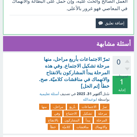
العمل الصالح والحث عليه، وإن حمل على البطالة والانهماك
في المعاصي فهو غرور بالأعلى.
أسئلة مشابهة
تمرّ الاجتماعات بأربع مراحل، منها
0
مرحلة تشكيل الاجتماع. وفي هذه
المرحلة يبدأ المشاركون بالانفتاح
تصويتات
والانهماك في مناقشات كلاميّة. صح.
1
خطأ [تم الحل]
إجابة
أكتوبر 31، 2025
سُئل
في تصنيف
أسئلة تعليمية
بواسطة
ابوعبدالله
تمرّ
الاجتماعات
بأربع
مراحل،
منها
مرحلة
تشكيل
الاجتماع
وفي
المرحلة
يبدأ
المشاركون
بالانفتاح
والانهماك
مناقشات
كلاميّة
خطأ