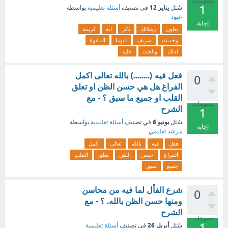
تصويتات
1
يناير 12
سُئل
في تصنيف
أسئلة تعليمية
بواسطة
عبود
إجابة
تعاون
زملائك
ذكر
اية
كريمة
وحديث
شريف
فيهما
الدعوة
لذلك
والحث
عليه
فعل فيه (........) بالله تعالى اكمل
0
الفراغ هل هي حسن الظن او تعلق
القلب او جميع ما سبق ؟ - مع
تصويتات
الشرح
1
يونيو 6
سُئل
في تصنيف
أسئلة تعليمية
بواسطة
إجابة
مرشد تعليمي
فعل
فيه
بالله
تعالى
اكمل
الفراغ
حسن
الظن
تعلق
القلب
جميع
سبق
شرع الفأل لما فيه من محاسن
0
ومنها حسن الظن بالله. ؟ - مع
الشرح
تصويتات
1
أبريل 26
سُئل
في تصنيف
أسئلة تعليمية