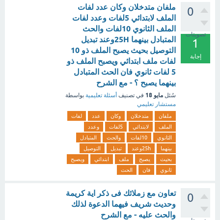
ملفان متدخلان وكان عدد لفات
0
الملف لابتدائي 5لفات وعدد لفات
الملف الثانوي 10لفات والحث
تصويتات
المتبادل بينهما 25Hوعند تبديل
1
التوصيل بحيث يصبح الملف ذو 10
إجابة
لفات ملف ابتدائي ويصبح الملف ذو
5 لفات ثانوي فان الحث المتبادل
بينهما يصبح ؟ - مع الشرح
مايو 18
سُئل
في تصنيف
أسئلة تعليمية
بواسطة
مستشار تعليمي
ملفان
متدخلان
وكان
عدد
لفات
الملف
لابتدائي
5لفات
وعدد
الثانوي
10لفات
والحث
المتبادل
بينهما
25hوعند
تبديل
التوصيل
بحيث
يصبح
ملف
ابتدائي
ويصبح
ثانوي
فان
الحث
تعاون مع زملائك فى ذكر اية كريمة
0
وحديث شريف فيهما الدعوة لذلك
والحث عليه - مع الشرح