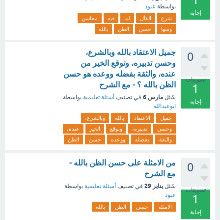
بواسطة
عبود
إجابة
شرع
الفأل
لما
فيه
محاسن
ومنها
حسن
الظن
بالله
جميل الاعتقاد بالله وبالشرع،
0
وحسن تدبيره، وتوقع الخير من
عنده، والثقة بفضله ووعده هو حسن
تصويتات
الظن بالله ؟ - مع الشرح
1
مارس 6
سُئل
في تصنيف
أسئلة تعليمية
بواسطة
إجابة
ابوعبدالله
جميل
الاعتقاد
بالله
وبالشرع،
وحسن
تدبيره،
وتوقع
الخير
عنده،
والثقة
بفضله
ووعده
حسن
الظن
من الامثلة على حسن الظن بالله -
0
مع الشرح
يناير 29
سُئل
في تصنيف
أسئلة تعليمية
بواسطة
تصويتات
عبود
1
الامثلة
حسن
الظن
بالله
إجابة