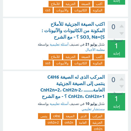
إجابة
اكتب
الصيغة
الجزيئية
للأملاح
المكونة
الكاتيونات
والآنيونات
co3
اكتب الصيغة الجزيئية للأملاح
0
المكونة من الكاتيونات والآنيونات :
5)+SO3, Na ؟ - مع الشرح
تصويتات
1
يوليو 21
سُئل
في تصنيف
أسئلة تعليمية
بواسطة
معلمة الأجيال
إجابة
اكتب
الصيغة
الجزيئية
للأملاح
المكونة
الكاتيونات
والآنيونات
so3
المركب الذى له الصيغة C4H6
0
ينتمى إلى الصيغة الجزيئية
العامة........ CnH2n+2، CnH2n-2،
تصويتات
CnH2n، CnH2n+1 ؟ - مع الشرح
1
يوليو 10
سُئل
في تصنيف
أسئلة تعليمية
بواسطة
إجابة
مستشار تعليمي
المركب
الذى
الصيغة
c4h6
ينتمى
الجزيئية
العامة
cnh2n
cnh2n-2
cnh2n