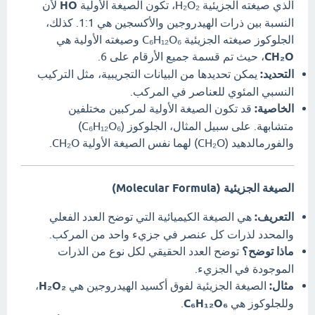
الذي صيغته الجزيئية H₂O₂، تكون الصيغة الأولية
HO
لأن
النسبة بين ذرات الهيدروجين والأكسجين هي 1:1. كذلك،
الجلوكوز صيغته الجزيئية C₆H₁₂O₆ وصيغته الأولية هي
CH₂O
، حيث تم قسمة جميع الأرقام على 6.
التحديد:
يمكن تحديدها من البيانات التجريبية، مثل التركيب
النسبي المئوي للعناصر في المركب.
الخاصية:
قد تكون الصيغة الأولية لمركبين مختلفين
متشابهة. على سبيل المثال، الجلوكوز (C₆H₁₂O₆)
والفورمالدهيد (CH₂O) لهما نفس الصيغة الأولية CH₂O.
الصيغة الجزيئية (Molecular Formula)
التعريف:
هي الصيغة الكيميائية التي توضح العدد الفعلي
والمحدد لذرات كل عنصر في جزيء واحد من المركب.
ماذا توضح؟
توضح العدد الحقيقي لكل نوع من الذرات
الموجودة في الجزيء.
مثال:
الصيغة الجزيئية لفوق أكسيد الهيدروجين هي
H₂O₂
،
وللجلوكوز هي
C₆H₁₂O₆
.