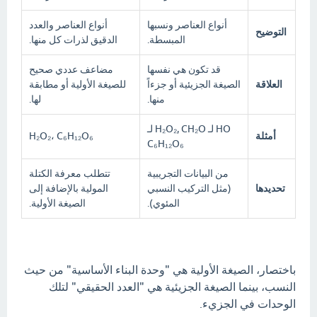
أنواع العناصر ونسبها
أنواع العناصر والعدد
التوضيح
المبسطة.
الدقيق لذرات كل منها.
قد تكون هي نفسها
مضاعف عددي صحيح
العلاقة
الصيغة الجزيئية أو جزءاً
للصيغة الأولية أو مطابقة
منها.
لها.
HO لـ H₂O₂, CH₂O لـ
أمثلة
H₂O₂، C₆H₁₂O₆
C₆H₁₂O₆
من البيانات التجريبية
تتطلب معرفة الكتلة
تحديدها
(مثل التركيب النسبي
المولية بالإضافة إلى
المئوي).
الصيغة الأولية.
باختصار، الصيغة الأولية هي "وحدة البناء الأساسية" من حيث
النسب، بينما الصيغة الجزيئية هي "العدد الحقيقي" لتلك
الوحدات في الجزيء.