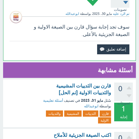
تصويتات
تم الرد عليه
مايو 30، 2025
بواسطة
ابوعبدالله
سوف تجد إجابة سؤال قارن بين الصيغة الاولية و
الصيغة الجزيئية بالأعلى.
أسئلة مشابهة
قارن بين الثدييات المشيمية
0
والثدييات الاولية [تم الحل]
مايو 31، 2025
سُئل
في تصنيف
أسئلة تعليمية
تصويتات
بواسطة
ابوعبدالله
1
قارن
الثدييات
المشيمية
والثدييات
إجابة
الاولية
اكتب الصيغة الجزيئية للأملاح
0