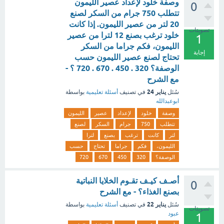
وصفة خلود لإعداد عصير الليمون
0
تتطلب 750 جرام من السكر لصنع
20 لتر من عصير الليمون. إذا كانت
تصويتات
خلود ترغب بصنع 12 لترا من عصير
1
الليمون، فكم جراما من السكر
إجابة
تحتاج لصنع عصير الليمون حسب
الوصفة؟ 320 . 450 . 670 . 720 ؟ -
مع الشرح
يناير 24
سُئل
في تصنيف
أسئلة تعليمية
بواسطة
ابوعبدالله
وصفة
خلود
لإعداد
عصير
الليمون
تتطلب
750
جرام
السكر
لصنع
لتر
كانت
ترغب
بصنع
لترا
الليمون،
فكم
جراما
تحتاج
حسب
الوصفة؟
320
450
670
720
أصـف كيـف تقـوم الخلايا النباتية
0
بصنع الغذاء؟ - مع الشرح
يناير 22
سُئل
في تصنيف
أسئلة تعليمية
بواسطة
تصويتات
عبود
1