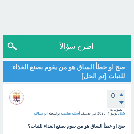
اطرح سؤالاً
صح او خطأ الساق هو من يقوم بصنع الغذاء
للنبات [تم الحل]
0
تصويتات
سُئل
يونيو 1، 2025
في تصنيف
أسئلة تعليمية
بواسطة
ابوعبدالله
صح او خطأ الساق هو من يقوم بصنع الغذاء للنبات؟