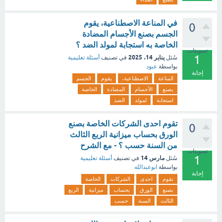
في المناعة الاصطناعية، يقوم
0
الجسم بصنع الأجسام المضادة
الخاصة به استجابة لمولد الضد ؟
تصويتات
1
يناير 14، 2025
سُئل
في تصنيف
أسئلة تعليمية
بواسطة
عبود
إجابة
المناعة
الاصطناعية،
يقوم
الجسم
بصنع
الأجسام
المضادة
الخاصة
استجابة
لمولد
الضد
تقوم احدى الشركات الخاصة بصنع
0
الورق بحساب ميزانية الربع الثالث
من السنة حسب ؟ - مع الشرح
تصويتات
1
مارس 14
سُئل
في تصنيف
أسئلة تعليمية
بواسطة
ابوعبدالله
إجابة
تقوم
احدى
الشركات
الخاصة
بصنع
الورق
بحساب
ميزانية
الربع
الثالث
السنة
حسب