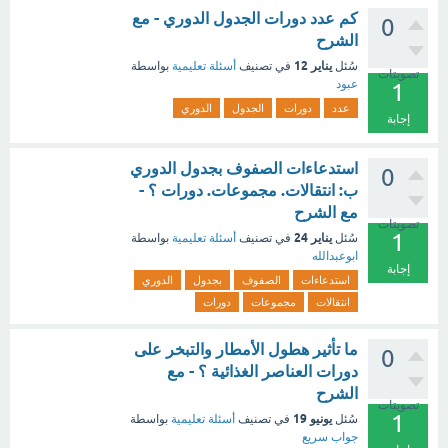
كم عدد دورات الجدول الدوري - مع
0
الشرح
يناير 12
سُئل
في تصنيف
أسئلة تعليمية
بواسطة
تصويتات
عبود
1
عدد
دورات
الجدول
الدوري
إجابة
استدعاءات الصفوف بجدول الدوري
0
ب: انتقالات. مجموعات. دورات ؟ -
مع الشرح
تصويتات
1
يناير 24
سُئل
في تصنيف
أسئلة تعليمية
بواسطة
ابوعبدالله
إجابة
استدعاءات
الصفوف
بجدول
الدوري
انتقالات
مجموعات
دورات
ما تأثير هطول الأمطار والتبخر على
0
دورات العناصر الغذائية ؟ - مع
الشرح
تصويتات
1
يونيو 19
سُئل
في تصنيف
أسئلة تعليمية
بواسطة
جواب سريع