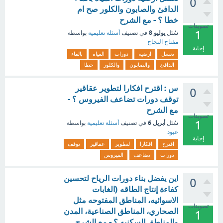
0
الدافئ والصابون والكلور صح ام
خطا ؟ - مع الشرح
تصويتات
1
يوليو 8
سُئل
في تصنيف
أسئلة تعليمية
بواسطة
مفتاح النجاح
إجابة
تغسل
ارضيه
دورات
المياه
بالماء
الدافئ
والصابون
والكلور
خطا
س : اقترح افكارا لتطوير عقاقير
0
توقف دورات تضاعف الفيروس ؟ -
مع الشرح
تصويتات
1
أبريل 6
سُئل
في تصنيف
أسئلة تعليمية
بواسطة
عبود
إجابة
اقترح
افكارا
لتطوير
عقاقير
توقف
دورات
تضاعف
الفيروس
اين يفضل بناء دورات الرياح لتحسين
0
كفاءة إنتاج الطاقه (الغابات
الاسوائيه، المناطق المفتوحه مثل
تصويتات
الصحاري، المناطق الصناعية، المدن
1
والمناطق السكنيه ؟ - مع الشرح