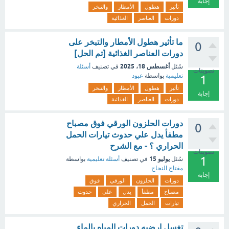
إجابة
تأثير
هطول
الأمطار
والتبخر
دورات
العناصر
الغذائية
ما تأثير هطول الأمطار والتبخر على
0
دورات العناصر الغذائية [تم الحل]
أغسطس 18، 2025
سُئل
في تصنيف
أسئلة
تصويتات
تعليمية
بواسطة
عبود
1
تأثير
هطول
الأمطار
والتبخر
إجابة
دورات
العناصر
الغذائية
دورات الحلزون الورقي فوق مصباح
0
مطفأ يدل علي حدوث تيارات الحمل
الحراري ؟ - مع الشرح
تصويتات
1
يوليو 15
سُئل
في تصنيف
أسئلة تعليمية
بواسطة
مفتاح النجاح
إجابة
دورات
الحلزون
الورقي
فوق
مصباح
مطفأ
يدل
علي
حدوث
تيارات
الحمل
الحراري
تغسل ارضيه دورات المياه بالماء