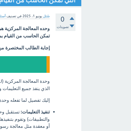
التي تمكن الحاسب من القيام 
سُئل
يونيو 1، 2025
في تصنيف
أسئل
0
تصويتات
وحده المعالجة المركزية هي
تمكن الحاسب من القيام بم
إجابة الطالب المختصرة م
وحدة المعالجة المركزية (CPU) هي بالفعل بمثابة
الذي ينفذ جميع التعليمات 
إليك تفصيل لما تفعله وحدة 
تنفيذ التعليمات:
تستقبل وحدة
والتطبيقات) وتقوم بتنفيذه
أو معقدة مثل معالجة رسوم