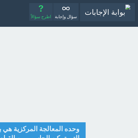
سؤال وإجابة
اطرح سؤالاً
وحده المعالجة المركزية هي ب