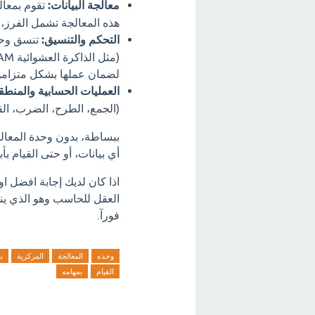
معالجة البيانات:
تقوم بمعالج
هذه المعالجة تشمل الفرز، و
التحكم والتنسيق:
تنسق وحد
لضمان عملها بشكل متزامن
العمليات الحسابية والمنطقي
(الجمع، الطرح، الضرب، القس
ببساطة، بدون وحدة المعال
أي بيانات، أو حتى القيام بأ
اذا كان لديك إجابة افضل ا
العقل للحاسب وهو الذي ينف
فورآ.
وحده
المعالجة
المركزية
ب
القيام
بمهامه