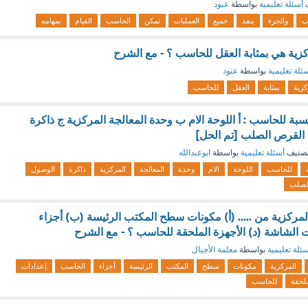
ف
أسئلة تعليمية
بواسطة
عبود
ب
والجزء
ينفذ
جميع
العمليات
تمكن
الحاسب
القيام
بمهامه
كزية هي بمثابة العقل للحاسب ؟ - مع الشرح
ئلة تعليمية
بواسطة
عبود
كزية
بمثابة
العقل
للحاسب
نسبة للحاسب : أ اللوحة الام ب وحدة المعالجة المركزية ج ذاكرة
 القرص الصلب [تم الحل]
صنيف
أسئلة تعليمية
بواسطة
ابوعبدالله
للحاسب
اللوحة
الام
وحدة
المعالجة
المركزية
ذاكرة
الوصول
لصلب
لمركزية من ..... (أ) مكونات سطح المكتب الرئيسة (ب) أجزاء
 الشاشة (د) الأجهزة الملحقة للحاسب ؟ - مع الشرح
ئلة تعليمية
بواسطة
معلمة الأجيال
المركزية
مكونات
سطح
المكتب
الرئيسة
أجزاء
الحاسب
إعدادات
ملحقة
للحاسب