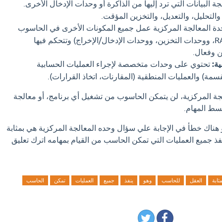
ة البيانات التي ترد إليها من الذاكرة أو وحدات الإدخال الأخرى.
التحليل، والتعديل، والتخزين المؤقت.
ة المعالجة المركزية عمل جميع المكونات الأخرى في الحاسوب
(مثل الذاكرة العشوائية RAM، ووحدات التخزين، ووحدات الإدخال/الإخراج) وتتحكم فيها
 وفعال.
ة:
تحتوي على وحدات متخصصة لإجراء العمليات الحسابية
مة) والعمليات المنطقية (المقارنات، اتخاذ القرارات).
جة المركزية، لن يتمكن الحاسوب من تشغيل أي برنامج، أو معالجة
بسط المهام.
و هناك خطأ في الإجابة علي سؤال وحده المعالجة المركزية هي بمثابة
ذ جميع العمليات التي تمكن الحاسب من القيام بمهامه اترك تعليق
مثابة
العقل
للحاسب
وهو
ينفذ
جميع
العمليات
تمكن
الحاسب