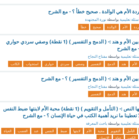
دة الأم هي الوالدة . صحيح خطأ ؟ - مع الشرح
سئلة تعليمية
بواسطة
نورة المجتهدة
ردة
الأم
الوالدة
صحيح
خطأ
الأسلوب المستخدم بين الأم و هند :- ( الدمج و التفسير ) (1 نقطة) وصفي سردي حواري
 مع الشرح
ئلة تعليمية
بواسطة
مفتاح النجاح
الأم
هند
الدمج
التفسير
وصفي
سردي
حواري
استجواب
الكاتب
ن الأم و هند :- ( الدمج و التفسير ) ؟ - مع الشرح
ئلة تعليمية
بواسطة
مفتاح النجاح
الأم
هند
الدمج
التفسير
القيمة التي حث عليها النص :- ( التأمل و التقويم ) (1 نقطة) محبة الأم لابنتها ضبط النفس
 تعطينا ما نريد أهمية الكتب في حياة الإنسان ؟ - مع الشرح
ئلة تعليمية
بواسطة
باحث المعرفة
التأمل
التقويم
محبة
الأم
لابنتها
ضبط
النفس
عند
الغضب
الحياة
الكتب
حياة
الإنسان