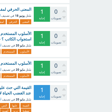
المعنى الحرفي لمفر
1
0
يونيو 18
سُئل
في تصنيف
أ
تصويتات
إجابة
المعنى
الحرفي
لمف
1
0
استجواب الكاتب ؟ -
تصويتات
إجابة
مايو 20
سُئل
في تصنيف
أس
الأسلوب
المستخدم
الأسلوب المستخدم بي
1
0
مايو 20
سُئل
في تصنيف
أس
تصويتات
إجابة
الأسلوب
المستخدم
1
0
عند الغضب الحياة لا
تصويتات
إجابة
مايو 20
سُئل
في تصنيف
أس
القيمة
عليها
النص
تعطينا
نريد
أهمية