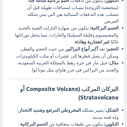
التكوين:
يتكون من تدفقات
حمم بركانية سائلة جدًا
(منخفضة اللزوجة) تنساب لمسافات طويلة قبل أن
تتصلب. هذه التدفقات المتتالية هي التي تبني شكله
العريض.
الحمم البركانية:
تتكون من صهارة البازلت الغنية بالحديد
والمغنيسيوم وقليلة السيليكا والغازات، مما يجعل ثوراناتها
غالبًا
غير انفجارية وهادئة
.
الحجم:
تعد
أكبر أنواع البراكين
من حيث الحجم والقطر،
ويمكن أن يصل قطرها إلى عشرات أو مئات الكيلومترات.
مثال:
جبل مار في حرة رهط بالمملكة العربية السعودية،
والعديد من البراكين في جزر هاواي مثل مونا لوا.
البركان المركب (Composite Volcano أو
Stratovolcano)
الشكل:
يتميز بشكله
المخروطي المرتفع وشديد الانحدار
،
وله قمة مدببة.
التكوين:
يتكون من طبقات متعاقبة من
الحمم البركانية