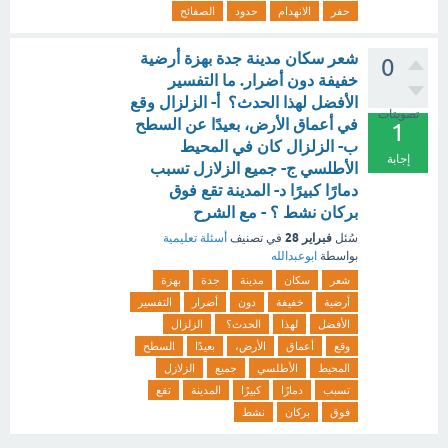
حفر
الانهدام
حدود
الصفائح
شعر سكان مدينة جدة بهزة أرضية
0
خفيفة دون أضرار. ما التفسير
الأفضل لهذا الحدث؟ أ- الزلزال وقع
تصويتات
في أعماق الأرض، بعيدًا عن السطح
1
ب- الزلزال كان في المحيط
إجابة
الأطلسي ج- جميع الزلازل تسبب
دمارًا كبيرًا د- المدينة تقع فوق
بركان نشط ؟ - مع الشرح
فبراير 28
سُئل
في تصنيف
أسئلة تعليمية
بواسطة
ابوعبدالله
شعر
سكان
مدينة
جدة
بهزة
أرضية
خفيفة
دون
أضرار
التفسير
الأفضل
لهذا
الحدث؟
الزلزال
وقع
أعماق
الأرض،
بعيدًا
السطح
المحيط
الأطلسي
جميع
الزلازل
تسبب
دمارًا
كبيرًا
المدينة
تقع
فوق
بركان
نشط