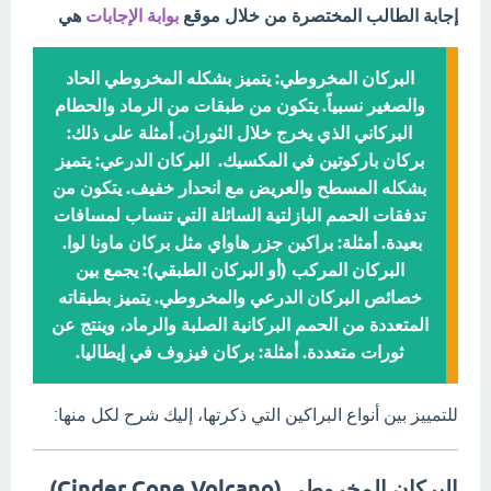
إجابة الطالب المختصرة من خلال موقع
بوابة الإجابات
هي
البركان المخروطي: يتميز بشكله المخروطي الحاد
والصغير نسبياً. يتكون من طبقات من الرماد والحطام
البركاني الذي يخرج خلال الثوران. أمثلة على ذلك:
بركان باركوتين في المكسيك. البركان الدرعي: يتميز
بشكله المسطح والعريض مع انحدار خفيف. يتكون من
تدفقات الحمم البازلتية السائلة التي تنساب لمسافات
بعيدة. أمثلة: براكين جزر هاواي مثل بركان ماونا لوا.
البركان المركب (أو البركان الطبقي): يجمع بين
خصائص البركان الدرعي والمخروطي. يتميز بطبقاته
المتعددة من الحمم البركانية الصلبة والرماد، وينتج عن
ثورات متعددة. أمثلة: بركان فيزوف في إيطاليا.
للتمييز بين أنواع البراكين التي ذكرتها، إليك شرح لكل منها:
البركان المخروطي (Cinder Cone Volcano)