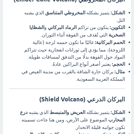
الشكل:
يتميز بشكله
المخروطي المتناسق
الذي يشبه
التل.
التكوين:
يتكون من تراكم
الرماد البركاني
و
الشظايا
الصخرية
التي تُقذف من الفوهة أثناء الثوران.
الحمم البركانية:
غالبًا ما تكون حممه لزجة (عالية
اللزوجة)، مما يؤدي إلى ثورانات انفجارية حيث تتراكم
المواد حول الفوهة بدلًا من التدفق لمسافات طويلة.
الحجم:
يعتبر أصغر أنواع البراكين عادةً.
مثال:
بركان حارة الشاقة بالقرب من مدينة العيص في
المملكة العربية السعودية.
البركان الدرعي (Shield Volcano)
الشكل:
يتميز بشكله
العريض والمنبسط
الذي يشبه
درع
المحارب
الموضوع على الأرض، ومن هنا جاءت تسميته.
تكون جوانبه قليلة الانحدار.