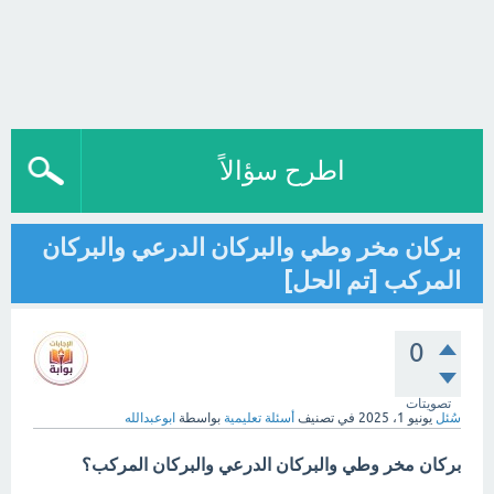
اطرح سؤالاً
بركان مخر وطي والبركان الدرعي والبركان
المركب [تم الحل]
0
تصويتات
سُئل
يونيو 1، 2025
في تصنيف
أسئلة تعليمية
بواسطة
ابوعبدالله
بركان مخر وطي والبركان الدرعي والبركان المركب؟