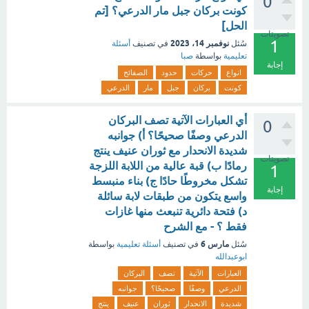
0
كونت بركان جبل مار الدرعي؟ [تم
الحل]
تصويتات
1
نوفمبر 14، 2023
سُئل
في تصنيف
أسئلة
تعليمية
بواسطة
صبا
إجابة
انواع
حركات
حدود
الصفائح
كونت
بركان
جبل
مار
الدرعي
أي العبارات الآتية تصف البركان
0
الدرعي وصفًا صحيحًا؟ أ) جوانبه
شديدة الانحدار مع ثوران عنيف ينتج
تصويتات
رمادًا ب) قبة عالية من اللابة اللزجة
1
تشكل مخروطًا حادًا ج) بناء منبسط
إجابة
واسع يتكون من طبقات لابة سائلة
د) فتحة دائرية تنبعث منها غازات
فقط ؟ - مع الشرح
مارس 6
سُئل
في تصنيف
أسئلة تعليمية
بواسطة
ابوعبدالله
العبارات
الآتية
تصف
البركان
الدرعي
وصفًا
صحيحًا؟
جوانبه
شديدة
الانحدار
ثوران
عنيف
ينتج