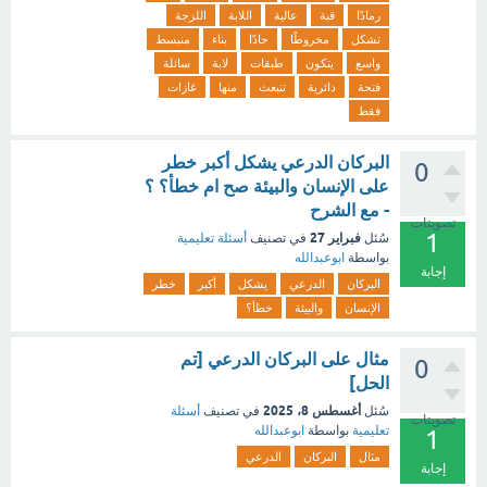
رمادًا
قبة
عالية
اللابة
اللزجة
تشكل
مخروطًا
حادًا
بناء
منبسط
واسع
يتكون
طبقات
لابة
سائلة
فتحة
دائرية
تنبعث
منها
غازات
فقط
البركان الدرعي يشكل أكبر خطر
0
على الإنسان والبيئة صح ام خطأ؟ ؟
- مع الشرح
تصويتات
1
فبراير 27
سُئل
في تصنيف
أسئلة تعليمية
بواسطة
ابوعبدالله
إجابة
البركان
الدرعي
يشكل
أكبر
خطر
الإنسان
والبيئة
خطأ؟
مثال على البركان الدرعي [تم
0
الحل]
أغسطس 8، 2025
سُئل
في تصنيف
أسئلة
تصويتات
تعليمية
بواسطة
ابوعبدالله
1
مثال
البركان
الدرعي
إجابة