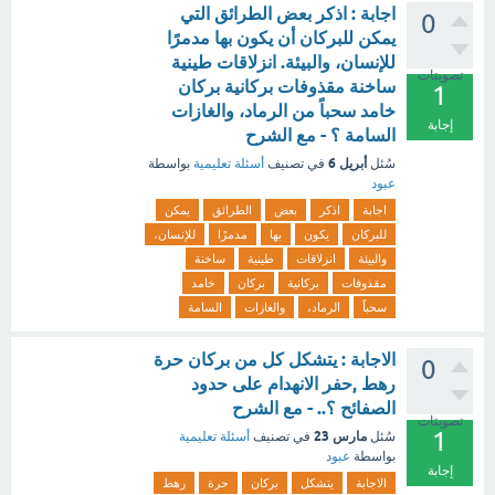
اجابة : اذكر بعض الطرائق التي
0
يمكن للبركان أن يكون بها مدمرًا
للإنسان، والبيئة. انزلاقات طينية
تصويتات
ساخنة مقذوفات بركانية بركان
1
خامد سحباً من الرماد، والغازات
إجابة
السامة ؟ - مع الشرح
أبريل 6
سُئل
في تصنيف
أسئلة تعليمية
بواسطة
عبود
اجابة
اذكر
بعض
الطرائق
يمكن
للبركان
يكون
بها
مدمرًا
للإنسان،
والبيئة
انزلاقات
طينية
ساخنة
مقذوفات
بركانية
بركان
خامد
سحباً
الرماد،
والغازات
السامة
الاجابة : يتشكل كل من بركان حرة
0
رهط ,حفر الانهدام على حدود
الصفائح ؟.. - مع الشرح
تصويتات
1
مارس 23
سُئل
في تصنيف
أسئلة تعليمية
بواسطة
عبود
إجابة
الاجابة
يتشكل
بركان
حرة
رهط