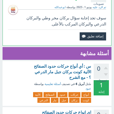
تصويتات
تم الرد عليه
يونيو 1، 2025
بواسطة
ابوعبدالله
سوف تجد إجابة سؤال بركان مخر وطي والبركان
الدرعي والبركان المركب بالأعلى.
أسئلة مشابهة
س : أي أنواع حركات حدود الصفائح
0
الآتية كونت بركان جبل مار الدرعي
؟ - مع الشرح
تصويتات
1
أبريل 6
سُئل
في تصنيف
أسئلة تعليمية
بواسطة
عبود
إجابة
أنواع
حركات
حدود
الصفائح
الآتية
كونت
بركان
جبل
مار
الدرعي
اي انواع حركات حدود الصفائح