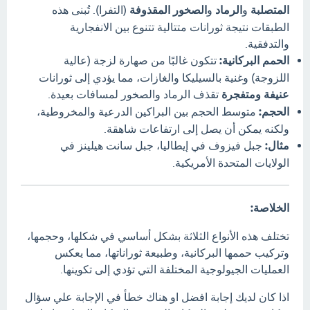
المتصلبة
و
الرماد
و
الصخور المقذوفة
(التفرا). تُبنى هذه
الطبقات نتيجة ثورانات متتالية تتنوع بين الانفجارية
والتدفقية.
الحمم البركانية:
تتكون غالبًا من صهارة لزجة (عالية
اللزوجة) وغنية بالسيليكا والغازات، مما يؤدي إلى ثورانات
عنيفة ومتفجرة
تقذف الرماد والصخور لمسافات بعيدة.
الحجم:
متوسط الحجم بين البراكين الدرعية والمخروطية،
ولكنه يمكن أن يصل إلى ارتفاعات شاهقة.
مثال:
جبل فيزوف في إيطاليا، جبل سانت هيلينز في
الولايات المتحدة الأمريكية.
الخلاصة:
تختلف هذه الأنواع الثلاثة بشكل أساسي في شكلها، وحجمها،
وتركيب حممها البركانية، وطبيعة ثوراناتها، مما يعكس
العمليات الجيولوجية المختلفة التي تؤدي إلى تكوينها.
اذا كان لديك إجابة افضل او هناك خطأ في الإجابة علي سؤال