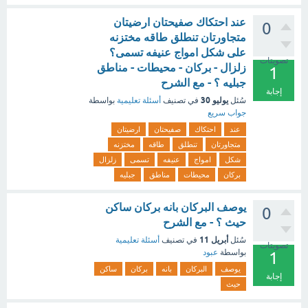
عند احتكاك صفيحتان ارضيتان
0
متجاورتان تنطلق طاقه مختزنه
على شكل امواج عنيفه تسمى؟
تصويتات
زلزال - بركان - محيطات - مناطق
1
جبليه ؟ - مع الشرح
إجابة
يوليو 30
سُئل
في تصنيف
أسئلة تعليمية
بواسطة
جواب سريع
عند
احتكاك
صفيحتان
ارضيتان
متجاورتان
تنطلق
طاقه
مختزنه
شكل
امواج
عنيفه
تسمى
زلزال
بركان
محيطات
مناطق
جبليه
يوصف البركان بانه بركان ساكن
0
حيث ؟ - مع الشرح
أبريل 11
سُئل
في تصنيف
أسئلة تعليمية
تصويتات
بواسطة
عبود
1
يوصف
البركان
بانه
بركان
ساكن
إجابة
حيث