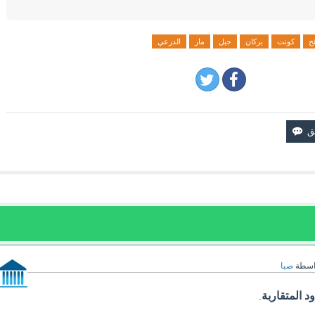
ح
كونت
بركان
جبل
مار
الدرعي
اسطة
صبا
د المتقاربة
.