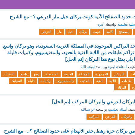
 حدود الصفائح الآتية كونت بركان جبل مار الدرعي ؟ - مع الشرح
ئلة تعليمية
بواسطة
عبود
الصفائح
الآتية
كونت
بركان
جبل
مار
الدرعي
د البراكين الموجودة في المملكة العربية السعودية، وهو بركان واسع
 تراكم طبقات من اللابة الغنية بالحديد، والمغنيسيوم، وكميات قليلة
 يلي يمثل نوع هذا البركان [تم الحل]
نيف
أسئلة تعليمية
بواسطة
ابوعبدالله
أحد
البراكين
الموجودة
المملكة
العربية
السعودية،
وهو
واسع
الامتداد،
طبقات
اللابة
الغنية
بالحديد،
والمغنيسيوم،
وكميات
قليلة
السيليكا
ع
البركان
ركان الدرعي والبركان المركب [تم الحل]
نيف
أسئلة تعليمية
بواسطة
ابوعبدالله
والبركان
الدرعي
المركب
من بركان حرة رهط ,حفر الانهدام على حدود الصفائح ؟.. - مع الشرح