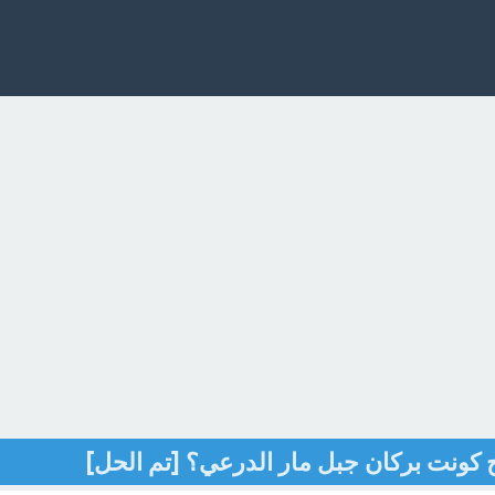
 كونت بركان جبل مار الدرعي؟ [تم الحل]