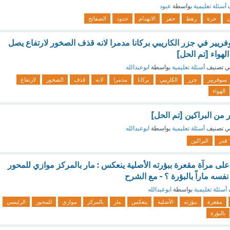
ف
أسئلة تعليمية
بواسطة
عبود
ن
حرة
رهط
حفر
الانهدام
حدود
الصفائح
فريير في جزر الكاريبي بركانا مدمرا لانه قذف الصخور لارتفاع يصل
ي تصنيف
أسئلة تعليمية
بواسطة
ابوعبدالله
سوفريير
جزر
الكاريبي
بركانا
مدمرا
لانه
قذف
الصخور
لارتفاع
الهواء
 من البراكين [تم الحل]
ي تصنيف
أسئلة تعليمية
بواسطة
ابوعبدالله
قدر
البراكين
لى مرآة مقعرة ببؤرته الأصلية ينعكس : مار بالمركز موازي للمحور
نفسه ماراً بالبؤرة ؟ - مع الشرح
أسئلة تعليمية
بواسطة
ابوعبدالله
مقعرة
ببؤرته
الأصلية
ينعكس
مار
بالمركز
موازي
للمحور
الرئيسي
بالبؤرة