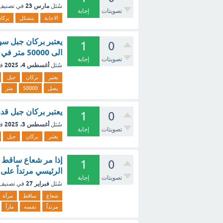
مارس 23
سُئل
في تصني
تصويتات
إجابة
الاجابة
يتشكل
بركا
يعتبر بركان جبل سو
1
0
الى 50000 متر في الهواء [تم الحل]
تصويتات
إجابة
أغسطس 4، 2025
سُئل
ف
يعتبر
بركان
جبل
يصل
50000
متر
يعتبر بركان جبل قدر
1
0
أغسطس 3، 2025
سُئل
ف
تصويتات
إجابة
يعتبر
بركان
جبل
إذا مر شعاع ساقط ع
1
0
الرئيسي مرتداً على 
تصويتات
إجابة
فبراير 27
سُئل
في تصنيف
شعاع
ساقط
مرآة
مرتداً
نفسه
ماراً