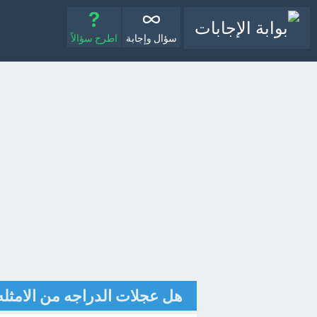
سؤال وإجابة
اطرح سؤالاً
هل عجلات الدراجه من الامثله