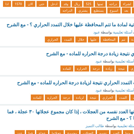
لشراء
دراجه
ثمنها
525
ريال
وقد
ادخل
حتى
الان
1570
اذا
بعد
اسبوع
يستطيع
يشتري
الدراجه
ة لمادة ما تتم المحافظة عليها خلال التمدد الحراري ؟ - مع الشرح
أسئلة تعليمية
بواسطة
عبود
ة
تتم
المحافظة
عليها
خلال
التمدد
الحراري
 نتيجة زيادة درجة الحراره للماده - مع الشرح
سئلة تعليمية
بواسطة
عبود
ري
نتيجة
زيادة
درجة
الحراره
للماده
التمدد الحراري نتيجة لزيادة درجة الحراره للماده - مع الشرح
سئلة تعليمية
بواسطة
عبود
التمدد
الحراري
نتيجة
لزيادة
درجة
الحراره
للماده
ثلاث حافلات لكل منها العدد نفسه من العجلات ، إذا كان مجموع عجلاتها ٣٠ عجلة ، فما
؟ - مع الشرح
ئلة تعليمية
بواسطة
طالب التميز
منها
العدد
نفسه
العجلات
مجموع
عجلاتها
عجلة
فما
عدد