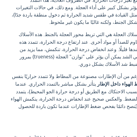
يؤثر بشكل كبير على أداء العجلة. ومع ذلك، في حالات التغيرات
مثل القيادة في طقس شديد الحرارة ثم دخول منطقة باردة جدًا)،
ل الجنط، ولكنه غالبًا ما يكون غير ملحوظ.
لاك العجلة هي التي تربط محور العجلة بالجنط. هذه الأسلاك
م للصدأ أو مواد أخرى. عند ارتفاع درجة الحرارة، تتمدد هذه
دها قليلًا. وعند انخفاض درجة الحرارة، تنكمش، مما يزيد من
شدها. هذا التغير الطفيف في الشد يمكن أن يؤثر على "توازن" العجلة (trueness) بمرور
ضبط شد الأسلاك بشكل دوري.
م من أن الإطارات مصنوعة من المطاط ولا تتمدد حراريًا بنفس
الهواء داخل الإطار
يتأثر بشكل مباشر بالتمدد الحراري. عندما
بسبب الاحتكاك مع الطريق أو درجة حرارة الجو المحيط)، يتمدد
ن الضغط. والعكس صحيح عند انخفاض درجة الحرارة، ينكمش الهواء
يُنصح دائمًا بفحص ضغط الإطارات عندما تكون باردة للحصول