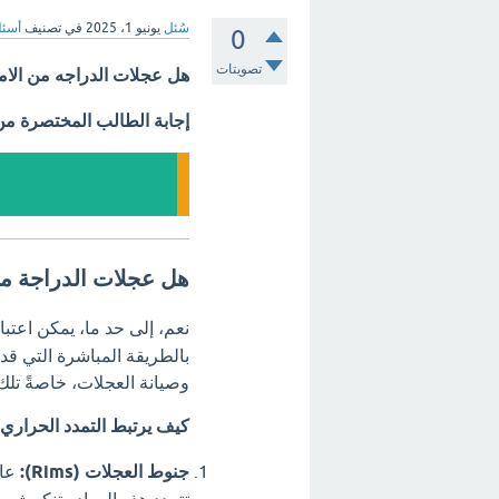
سُئل
يونيو 1، 2025
في تصنيف
أسئل
0
تصويتات
هل عجلات الدراجه من الام
إجابة الطالب المختصرة م
هل عجلات الدراجة من
نعم، إلى حد ما، يمكن اعتبا
بالطريقة المباشرة التي قد
وصيانة العجلات، خاصةً تلك
كيف يرتبط التمدد الحراري 
جنوط العجلات (Rims):
عاد
تتمدد هذه المواد وتنكمش م