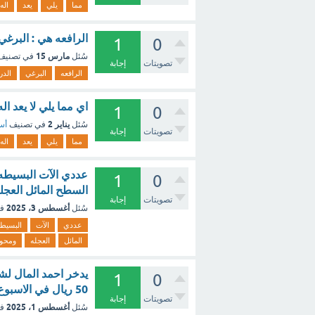
مما
يلي
يعد
اله
الرافعه هي : البرغي
1
0
مارس 15
سُئل
في تصني
تصويتات
إجابة
الرافعه
البرغي
الدر
اي مما يلي لا يعد ا
1
0
يناير 2
سُئل
في تصنيف
أسئ
تصويتات
إجابة
مما
يلي
يعد
اله
عددي الآت البسيطه 
1
0
السطح المائل العجله
تصويتات
إجابة
أغسطس 3، 2025
سُئل
ف
عددي
الآت
البسيط
المائل
العجله
ومحور
1
0
50 ريال في الاسبوع الواحد فما بعد كم اسبوع يستطيع ان يشتري الدراجه ؟ [تم الحل]
تصويتات
إجابة
أغسطس 1، 2025
سُئل
ف