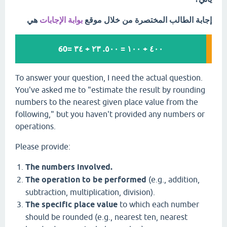
إجابة الطالب المختصرة من خلال موقع
بوابة الإجابات
هي
٤٠٠ + ١٠٠ = ٥٠٠. ٢٣ + ٣٤ =60
To answer your question, I need the actual question.
You've asked me to "estimate the result by rounding
numbers to the nearest given place value from the
following," but you haven't provided any numbers or
operations.
Please provide:
The numbers involved.
The operation to be performed
(e.g., addition,
subtraction, multiplication, division).
The specific place value
to which each number
should be rounded (e.g., nearest ten, nearest