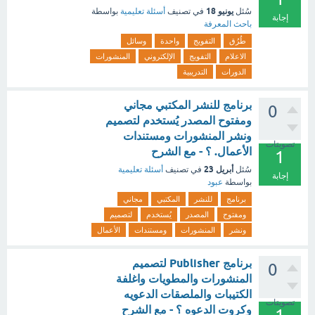
يونيو 18
سُئل
في تصنيف
أسئلة تعليمية
بواسطة
إجابة
باحث المعرفة
طُرُق
التفويج
واحدة
وسائل
الاعلام
التفويج
الإلكتروني
المنشورات
الدورات
التدريبية
برنامج للنشر المكتبي مجاني
0
ومفتوح المصدر يُستخدم لتصميم
ونشر المنشورات ومستندات
تصويتات
الأعمال. ؟ - مع الشرح
1
أبريل 23
سُئل
في تصنيف
أسئلة تعليمية
إجابة
بواسطة
عبود
برنامج
للنشر
المكتبي
مجاني
ومفتوح
المصدر
يُستخدم
لتصميم
ونشر
المنشورات
ومستندات
الأعمال
برنامج Publisher لتصميم
0
المنشورات والمطويات واغلفة
الكتيبات والملصقات الدعويه
تصويتات
وكروت الدعوه ؟ - مع الشرح