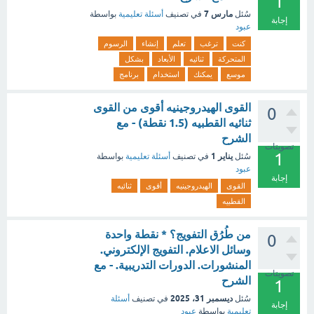
1
مارس 7
سُئل
في تصنيف
أسئلة تعليمية
بواسطة
إجابة
عبود
كنت
ترغب
تعلم
إنشاء
الرسوم
المتحركة
ثنائيه
الأبعاد
بشكل
موسع
يمكنك
استخدام
برنامج
القوى الهيدروجينيه أقوى من القوى
0
ثنائيه القطبيه (1.5 نقطة) - مع
الشرح
تصويتات
1
يناير 1
سُئل
في تصنيف
أسئلة تعليمية
بواسطة
عبود
إجابة
القوى
الهيدروجينيه
أقوى
ثنائيه
القطبيه
من طُرُق التفويج؟ * نقطة واحدة
0
وسائل الاعلام. التفويج الإلكتروني.
المنشورات. الدورات التدريبية. - مع
تصويتات
الشرح
1
ديسمبر 31، 2025
سُئل
في تصنيف
أسئلة
إجابة
تعليمية
بواسطة
عبود