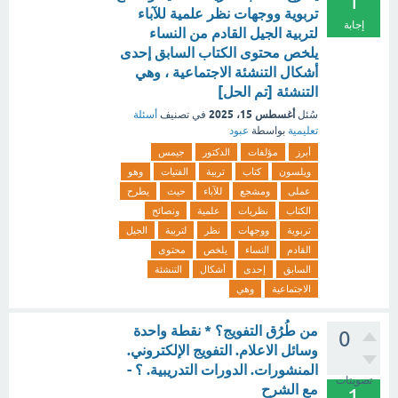
1
تربوية ووجهات نظر علمية للآباء
إجابة
لتربية الجيل القادم من النساء
يلخص محتوى الكتاب السابق إحدى
أشكال التنشئة الاجتماعية ، وهي
التنشئة [تم الحل]
أغسطس 15، 2025
سُئل
في تصنيف
أسئلة
تعليمية
بواسطة
عبود
أبرز
مؤلفات
الدكتور
جيمس
ويلسون
كتاب
تربية
الفتيات
وهو
عملى
ومشجع
للآباء
حيث
يطرح
الكتاب
نظريات
علمية
ونصائح
تربوية
ووجهات
نظر
لتربية
الجيل
القادم
النساء
يلخص
محتوى
السابق
إحدى
أشكال
التنشئة
الاجتماعية
وهي
من طُرُق التفويج؟ * نقطة واحدة
0
وسائل الاعلام. التفويج الإلكتروني.
المنشورات. الدورات التدريبية. ؟ -
تصويتات
مع الشرح
1