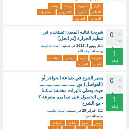
طُرُق
التفويج؟
واحدة
وسائل
الاعلام
التفويج
الإلكتروني
المنشورات
الدورات
التدريبية
شريحة ثنائيه المعدن تستخدم في
0
تنظيم الحرارة [تم الحل]
يونيو 5، 2025
سُئل
في تصنيف
أسئلة تعليمية
تصويتات
بواسطة
ابوعبدالله
1
شريحة
ثنائيه
المعدن
تستخدم
إجابة
تنظيم
الحرارة
يعتبر التنوع في طباعة الحواجز أو
0
(الفواصل) من ...............................
حيث يعطي تأثيرات مختلفة تمكننا
تصويتات
من الحصول على تصاميم متنوعة ؟
1
- مع الشرح
إجابة
فبراير 28
سُئل
في تصنيف
أسئلة تعليمية
بواسطة
عبود
يعتبر
التنوع
طباعة
الحواجز