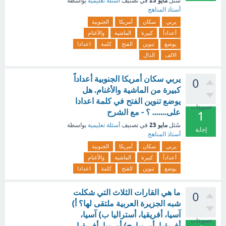
مايو 23
سُئل
في تصنيف
أسئلة تعليمية
بواسطة
أستاذ المناهج
يربي
سكان
أمريكا
الجنوبية
أعداداً
كبيرة
الماشية
والأغنام
يوضع
تنوين
الفتح
كلمة
اعدادا
الالف
الدال
يربي سكان أمريكا الجنوبية أعداداً
0
كبيرة من الماشية والأغنام. هل
يوضع تنوين الفتح في كلمة اعدادا
تصويتات
على....... ؟ - مع الشرح
1
مايو 23
سُئل
في تصنيف
أسئلة تعليمية
بواسطة
إجابة
أستاذ المناهج
يربي
سكان
أمريكا
الجنوبية
أعداداً
كبيرة
الماشية
والأغنام
يوضع
تنوين
الفتح
كلمة
اعدادا
ما هي القارات الثلاث التي شكلت
0
شبه الجزيرة العربية ملتقى لها؟ أ)
آسيا، أفريقيا، أستراليا ب) آسيا،
تصويتات
أفريقيا، أوروبا ج) أوروبا، أفريقيا،