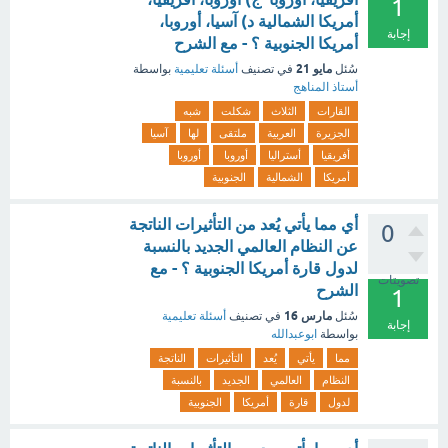
1
أمريكا الشمالية د) آسيا، أوروبا،
إجابة
أمريكا الجنوبية ؟ - مع الشرح
مايو 21
سُئل
في تصنيف
أسئلة تعليمية
بواسطة
أستاذ المناهج
القارات
الثلاث
شكلت
شبه
الجزيرة
العربية
ملتقى
لها
آسيا
أفريقيا
أستراليا
أوروبا
أوروبا
أمريكا
الشمالية
الجنوبية
أي مما يأتي يُعد من التأثيرات الناتجة
0
عن النظام العالمي الجديد بالنسبة
لدول قارة أمريكا الجنوبية ؟ - مع
تصويتات
الشرح
1
مارس 16
سُئل
في تصنيف
أسئلة تعليمية
إجابة
بواسطة
ابوعبدالله
مما
يأتي
يُعد
التأثيرات
الناتجة
النظام
العالمي
الجديد
بالنسبة
لدول
قارة
أمريكا
الجنوبية