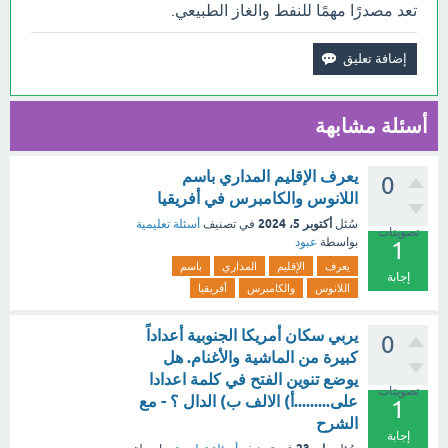
تعد مصدرًا مهمًا للنفط والغاز الطبيعي.
أسئلة مشابهة
يعرف الإقليم المداري باسم
0
اللانوس والكامبرس في أفريقيا
أكتوبر 5، 2024
سُئل
في تصنيف
أسئلة تعليمية
تصويتات
بواسطة
عبود
1
يعرف
الإقليم
المداري
باسم
إجابة
اللانوس
والكامبرس
أفريقيا
يربي سكان أمريكا الجنوبية أعداداً
0
كبيرة من الماشية والأغنام. هل
يوضع تنوين الفتح في كلمة اعدادا
تصويتات
على.........أ) الالف ب) الدال ؟ - مع
1
الشرح
إجابة