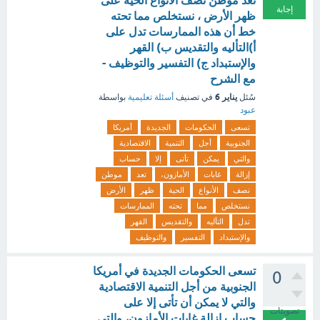
تعد موطن نصف الأنواع الحية على
إجابة
ظهر الأرض ، نستخلص مما تحته
خط أن هذه الممارسات تدل على
أ)التأليه والتقديس ب) القهر
والإستبداد ج) التفسير والتوظيف -
مع الشرح
يناير 6
سُئل
في تصنيف
أسئلة تعليمية
بواسطة
عبود
تسعى
الحكومات
الجديدة
أمريكا
الجنوبية
أجل
التنمية
الاقتصادية
والتي
يمكن
تأتى
إلا
حساب
إزالة
غابات
الأمازون،
تعد
موطن
نصف
الأنواع
الحية
ظهر
الأرض
نستخلص
مما
تحته
الممارسات
تدل
التأليه
والتقديس
القهر
والإستبداد
التفسير
والتوظيف
تسعى الحكومات الجديدة في أمريكا
0
الجنوبية من أجل التنمية الاقتصادية
والتي لا يمكن أن تأتى إلا على
تصويتات
حساب إزالة غابات الأمازون، والتي