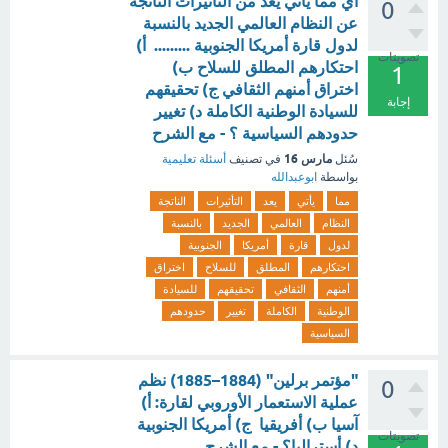
أي مما يأتي يعد من التأثيرات الناتجة
0
عن النظام العالمي الجديد بالنسبة
لدول قارة أمريكا الجنوبية ......... أ)
تصويتات
احتكارهم المطلق للسلاح ب)
1
اختراق أمنهم الثقافي ج) تحقيقهم
إجابة
للسيادة الوطنية الكاملة د) تغيير
حدودهم السياسية ؟ - مع الشرح
مارس 16
سُئل
في تصنيف
أسئلة تعليمية
بواسطة
ابوعبدالله
مما
يأتي
يعد
التأثيرات
الناتجة
النظام
العالمي
الجديد
بالنسبة
لدول
قارة
أمريكا
الجنوبية
احتكارهم
المطلق
للسلاح
اختراق
أمنهم
الثقافي
تحقيقهم
للسيادة
الوطنية
الكاملة
تغيير
حدودهم
السياسية
"مؤتمر برلين" (1884–1885) نظم
0
عملية الاستعمار الأوروبي لقارة: أ)
آسيا ب) أفريقيا ج) أمريكا الجنوبية
تصويتات
د) أستراليا؟ - مع الشرح