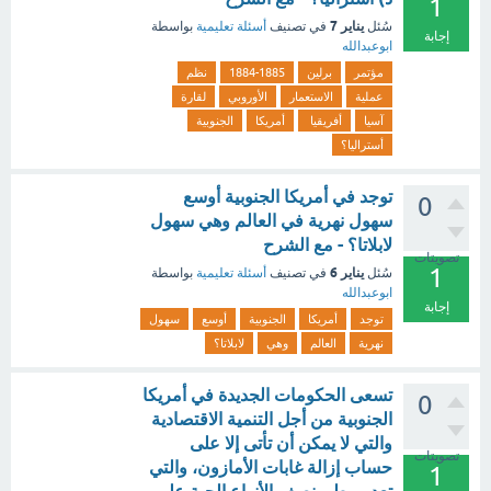
1
يناير 7
سُئل
في تصنيف
أسئلة تعليمية
بواسطة
إجابة
ابوعبدالله
مؤتمر
برلين
1884-1885
نظم
عملية
الاستعمار
الأوروبي
لقارة
آسيا
أفريقيا
أمريكا
الجنوبية
أستراليا؟
توجد في أمريكا الجنوبية أوسع
0
سهول نهرية في العالم وهي سهول
لابلاتا؟ - مع الشرح
تصويتات
1
يناير 6
سُئل
في تصنيف
أسئلة تعليمية
بواسطة
ابوعبدالله
إجابة
توجد
أمريكا
الجنوبية
أوسع
سهول
نهرية
العالم
وهي
لابلاتا؟
تسعى الحكومات الجديدة في أمريكا
0
الجنوبية من أجل التنمية الاقتصادية
والتي لا يمكن أن تأتى إلا على
تصويتات
حساب إزالة غابات الأمازون، والتي
1