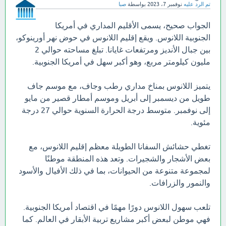
تم الرد عليه
نوفمبر 7، 2023
بواسطة
صبا
الجواب صحيح، يسمى الأقليم المداري في أمريكا
الجنوبية اللانوس. ويقع إقليم اللانوس في حوض نهر أورينوكو،
بين جبال الأنديز ومرتفعات غايانا. تبلغ مساحته حوالي 2
مليون كيلومتر مربع، وهو أكبر سهل في أمريكا الجنوبية.
يتميز اللانوس بمناخ مداري رطب وجاف، مع موسم جاف
طويل من ديسمبر إلى أبريل وموسم أمطار قصير من مايو
إلى نوفمبر. متوسط درجة الحرارة السنوية حوالي 27 درجة
مئوية.
تغطي حشائش السفانا الطويلة معظم إقليم اللانوس، مع
بعض الأشجار والشجيرات. وتعد هذه المنطقة موطنًا
لمجموعة متنوعة من الحيوانات، بما في ذلك الأفيال والأسود
والنمور والزرافات.
تلعب سهول اللانوس دورًا مهمًا في اقتصاد أمريكا الجنوبية.
فهي موطن لبعض أكبر مشاريع تربية الأبقار في العالم. كما