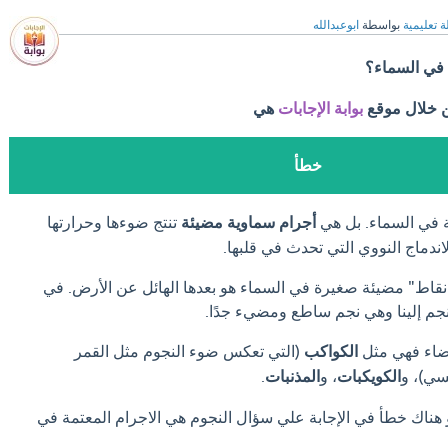
ة تعليمية
بواسطة
ابوعبدالله
 في السماء؟
ن خلال موقع
بوابة الإجابات
هي
خطأ
ة في السماء. بل هي
أجرام سماوية مضيئة
تنتج ضوءها وحرارتها
اندماج النووي التي تحدث في قلبها.
 "نقاط" مضيئة صغيرة في السماء هو بعدها الهائل عن الأرض. في
م إلينا وهي نجم ساطع ومضيء جدًا.
فضاء فهي مثل
الكواكب
(التي تعكس ضوء النجوم مثل القمر
سي)، و
الكويكبات
، و
المذنبات
.
و هناك خطأ في الإجابة علي سؤال النجوم هي الاجرام المعتمة في