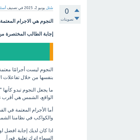
سُئل
يونيو 2، 2025
في تصنيف
أسئل
0
تصويتات
النجوم هي الاجرام المعتمة
إجابة الطالب المختصرة م
النجوم ليست أجرامًا معتم
بنفسها من خلال تفاعلات ال
ما يجعل النجوم تبدو كأنها
الواقع، الشمس هي أقرب نج
أما الأجرام المعتمة في ال
والكواكب في نظامنا الشم
اذا كان لديك إجابة افضل ا
السماء اترك تعليق فورآ.