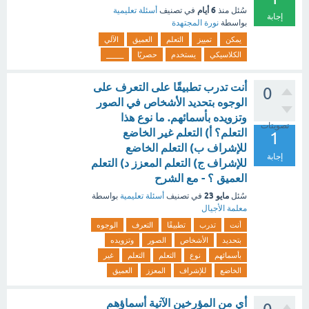
6 أيام
سُئل
منذ
في تصنيف
أسئلة تعليمية
إجابة
بواسطة
نورة المجتهدة
يمكن
تمييز
التعلم
العميق
الآلي
الكلاسيكي
يستخدم
حصريًا
_____
أنت تدرب تطبيقًا على التعرف على
0
الوجوه بتحديد الأشخاص في الصور
وتزويده بأسمائهم. ما نوع هذا
تصويتات
التعلم؟ أ) التعلم غير الخاضع
1
للإشراف ب) التعلم الخاضع
إجابة
للإشراف ج) التعلم المعزز د) التعلم
العميق ؟ - مع الشرح
مايو 23
سُئل
في تصنيف
أسئلة تعليمية
بواسطة
معلمة الأجيال
أنت
تدرب
تطبيقًا
التعرف
الوجوه
بتحديد
الأشخاص
الصور
وتزويده
بأسمائهم
نوع
التعلم
التعلم
غير
الخاضع
للإشراف
المعزز
العميق
أي من المؤرخين الآتية أسماؤهم