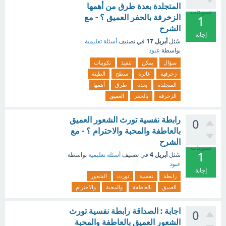
المتجلدة بعدة طرق من أهمها
تصويتات
الزخرفة بالحفر العميق ؟ - مع
1
الشرح
إجابة
أبريل 17
سُئل
في تصنيف
أسئلة تعليمية
بواسطة
عبود
سؤال
يمكن
تنفيذ
تكوينات
زخرفية
غائرة
سطح
الطينة
المتجلدة
بعدة
طرق
أهمها
الزخرفة
بالحفر
العميق
رابطة نفسية تورث الشعور العميق
0
بالعاطفة والمحبة والاحترام ؟ - مع
الشرح
تصويتات
1
أبريل 4
سُئل
في تصنيف
أسئلة تعليمية
بواسطة
عبود
إجابة
رابطة
نفسية
تورث
الشعور
العميق
بالعاطفة
والمحبة
والاحترام
اجابة : الصداقة رابطة نفسية تورث
0
الشعور العميق بالعاطفة والمحبة