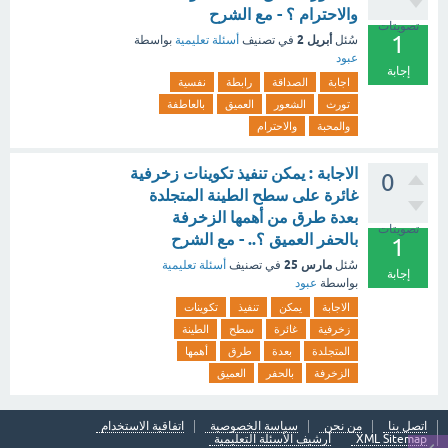
والاحترام ؟ - مع الشرح
تصويتات
1
أبريل 2
سُئل
في تصنيف
أسئلة تعليمية
بواسطة
عبود
إجابة
اجابة
الصداقة
رابطة
نفسية
تورث
الشعور
العميق
بالعاطفة
والمحبة
والاحترام
الاجابة : يمكن تنفيذ تكوينات زخرفية
0
غائرة على سطح الطينة المتجلدة
بعدة طرق من أهمها الزخرفة
تصويتات
بالحفر العميق ؟.. - مع الشرح
1
مارس 25
سُئل
في تصنيف
أسئلة تعليمية
إجابة
بواسطة
عبود
الاجابة
يمكن
تنفيذ
تكوينات
زخرفية
غائرة
سطح
الطينة
المتجلدة
بعدة
طرق
أهمها
الزخرفة
بالحفر
العميق
اتصل بنا
من نحن
سياسة الخصوصية
اتفاقية الاستخدام
XML Sitemap
أرشيف الأسئلة التعليمية