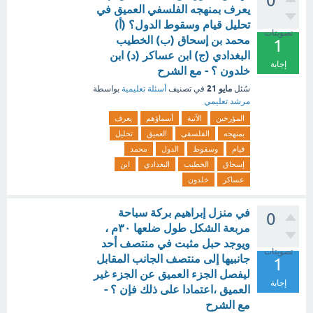
0
يعرف بمنهجه الفلسفي العميق في
تحليل قيام وسقوط الدول؟ (أ)
تصويتات
محمد بن إسحاق (ب) الخطيب
1
البغدادي (ج) ابن عساكر (د) ابن
إجابة
خلدون ؟ - مع الشرح
مايو 21
سُئل
في تصنيف
أسئلة تعليمية
بواسطة
مرشد تعليمي
المؤرخين
الآتية
أسماؤهم
يعرف
بمنهجه
الفلسفي
العميق
تحليل
قيام
وسقوط
الدول
محمد
إسحاق
الخطيب
البغدادي
ابن
عساكر
خلدون
في منزل إبراهيم بركة سباحة
0
مربعة الشكل طول ضلعها ٣٠م ،
ويوجد حبل مثبت في منتصف أحد
تصويتات
جانبيها إلى منتصف الجانب المقابل
1
ليفصل الجزء العميق عن الجزء غير
إجابة
العميق ،اعتمادا على ذلك فإن ؟ -
مع الشرح