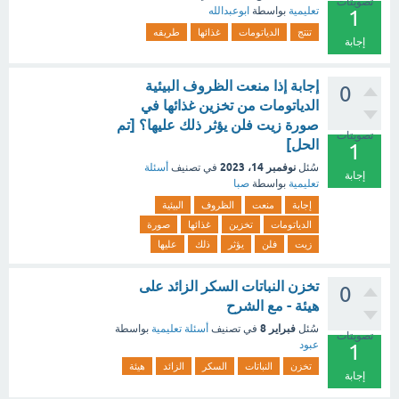
تصويتات
تعليمية
بواسطة
ابوعبدالله
1
تنتج
الدياتومات
غذائها
طريقه
إجابة
إجابة إذا منعت الظروف البيئية
0
الدياتومات من تخزين غذائها في
صورة زيت فلن يؤثر ذلك عليها؟ [تم
تصويتات
الحل]
1
نوفمبر 14، 2023
سُئل
في تصنيف
أسئلة
إجابة
تعليمية
بواسطة
صبا
إجابة
منعت
الظروف
البيئية
الدياتومات
تخزين
غذائها
صورة
زيت
فلن
يؤثر
ذلك
عليها
تخزن النباتات السكر الزائد على
0
هيئة - مع الشرح
فبراير 8
سُئل
في تصنيف
أسئلة تعليمية
بواسطة
تصويتات
عبود
1
تخزن
النباتات
السكر
الزائد
هيئة
إجابة