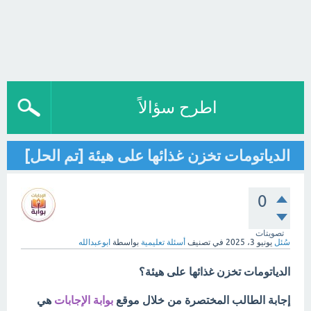
اطرح سؤالاً
الدياتومات تخزن غذائها على هيئة [تم الحل]
0
تصويتات
سُئل
يونيو 3، 2025
في تصنيف
أسئلة تعليمية
بواسطة
ابوعبدالله
الدياتومات تخزن غذائها على هيئة؟
إجابة الطالب المختصرة من خلال موقع
بوابة الإجابات
هي