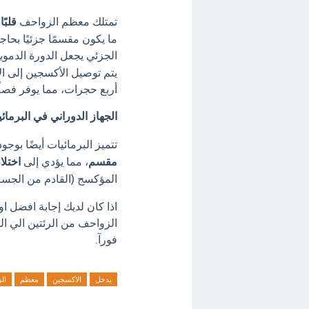
تمتلك معظم الزواحف
قلبً
ما يكون مقسمًا جزئيًا بحا
الجزئي يجعل الدورة الدمو
يتم توصيل الأكسجين إلى ا
أربع حجرات، مما يوفر فصلًا
الجهاز الدوراني في البرمائ
تتميز البرمائيات أيضًا بوجو
مقسم
، مما يؤدي إلى
اختلا
المؤكسج (القادم من الجسم
اذا كان لديك إجابة افضل 
الزواحف من الرئتين الي الج
فورآ.
يدخل
الاكسجين
معظم
ال