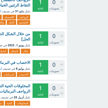
1
0
التقاط الرئتين الخي
تصويتات
إجابة
مايو 31
سُئل
في تصنيف
أس
الزواحف
كالتمساح
الخياشيم
الجلد
والخ
من خلال الشكل الذي 
1
0
الحل]
تصويتات
إجابة
يونيو 1، 2025
سُئل
في تص
خلال
الشكل
أمامك
الاخصاب في البرما
1
0
يوليو 8
سُئل
في تصنيف
أس
تصويتات
إجابة
الاخصاب
البرمائيات
1
0
الزواحف البرمائيات
تصويتات
إجابة
أبريل 28
سُئل
في تصنيف
المخلوقات
الحية
تس