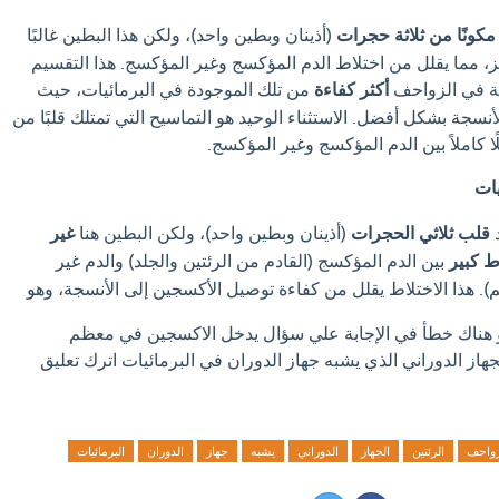
ا مكونًا من ثلاثة حجرات
(أذينان وبطين واحد)، ولكن هذا البطين غالبًا
جز، مما يقلل من اختلاط الدم المؤكسج وغير المؤكسج.
هذا التقسيم
ية في الزواحف
أكثر كفاءة
من تلك الموجودة في البرمائيات، حيث
لأنسجة بشكل أفضل.
الاستثناء الوحيد هو التماسيح التي تمتلك قلبًا من
 كاملاً بين الدم المؤكسج وغير المؤكسج.
يات
د
قلب ثلاثي الحجرات
(أذينان وبطين واحد)، ولكن البطين هنا
غير
ط كبير
بين الدم المؤكسج (القادم من الرئتين والجلد) والدم غير
).
هذا الاختلاط يقلل من كفاءة توصيل الأكسجين إلى الأنسجة، وهو
او هناك خطأ في الإجابة علي سؤال يدخل الاكسجين في معظم
هاز الدوراني الذي يشبه جهاز الدوران في البرمائيات اترك تعليق
زواحف
الرئتين
الجهاز
الدوراني
يشبه
جهاز
الدوران
البرمائيات