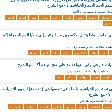
اشيم الجلد الجلد والخياشيم ؟ - مع الشرح
ئلة تعليمية
بواسطة
منارة العلم
والسحالي
وغيرها
تتنفس
طريق
واحدة
صورة
بدون
التقاط
الرئتين
ياشيم
أمامك لماذا ينتقل الاكسجين من الرئتين إلى خلايا الدم الحمراء [تم
نيف
أسئلة تعليمية
بواسطة
ابوعبدالله
لماذا
ينتقل
الاكسجين
الرئتين
خلايا
الدم
الحمراء
ئيات خارجي وفي الزواحف داخلي صح أم خطأ؟ - مع الشرح
ئلة تعليمية
بواسطة
مستشار تعليمي
خارجي
وفي
الزواحف
داخلي
خطأ
المخلوقات الحية التي تستخدم الخياشيم والجلد في تنفسها هي (1 نقطة) الطيور الثدييات
 ؟ - مع الشرح
أسئلة تعليمية
بواسطة
عبود
تخدم
الخياشيم
والجلد
تنفسها
الطيور
الثدييات
الزواحف
البرمائيات