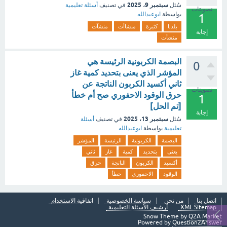
سبتمبر 9، 2025
سُئل
في تصنيف
أسئلة تعليمية
تصويتات
بواسطة
ابوعبدالله
1
بلدنا
كثيرة
منشاأت
منشآت
إجابة
منشأت
البصمة الكربونية الرئيسة هي
0
المؤشر الذي يعنى بتحديد كمية غاز
ثاني أكسيد الكربون الناتجة عن
تصويتات
حرق الوقود الاحفوري صح أم خطأ
1
[تم الحل]
إجابة
سبتمبر 13، 2025
سُئل
في تصنيف
أسئلة
تعليمية
بواسطة
ابوعبدالله
البصمة
الكربونية
الرئيسة
المؤشر
يعنى
بتحديد
كمية
غاز
ثاني
أكسيد
الكربون
الناتجة
حرق
الوقود
الاحفوري
خطأ
اتصل بنا
من نحن
سياسة الخصوصية
اتفاقية الاستخدام
XML Sitemap
أرشيف الأسئلة التعليمية
Snow Theme by
Q2A Market
Powered by
Question2Answer