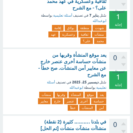
ثقافية وعسكرية في عهد محمد
على؟ - مع الشرح
تصويتات
1
يناير 7
سُئل
في تصنيف
أسئلة تعليمية
بواسطة
ابوعبدالله
إجابة
شهدت
منطقة
بولاق
إقامة
منشآت
ثقافية
وعسكرية
عهد
محمد
على؟
يعد موقع المنشأة وقربها من
0
منشآت حساسة أخرى عنصر خارج
عن معايير أمن المنشآت. صح خطأ -
تصويتات
مع الشرح
1
ديسمبر 25، 2025
سُئل
في تصنيف
أسئلة
إجابة
تعليمية
بواسطة
ابوعبدالله
يعد
موقع
المنشأة
وقربها
منشآت
حساسة
أخرى
عنصر
خارج
معايير
أمن
المنشآت
خطأ
في بلدنا ………. كثيرة (2 نقطة)
0
منشاأت منشآت منشأت [تم الحل]