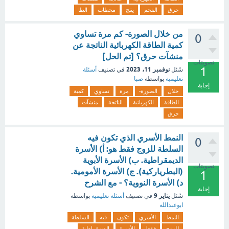
حرق
الفحم
ينتج
محطات
الطا
من خلال الصورة- كم مرة تساوي
0
كمية الطاقة الكهربائية الناتجة عن
منشآت حرق؟ [تم الحل]
تصويتات
1
نوفمبر 11، 2023
سُئل
في تصنيف
أسئلة
تعليمية
بواسطة
صبا
إجابة
خلال
الصورة-
مرة
تساوي
كمية
الطاقة
الكهربائية
الناتجة
منشآت
حرق
النمط الأسري الذي تكون فيه
0
السلطة للزوج فقط هو: أ) الأسرة
الديمقراطية. ب) الأسرة الأبوية
تصويتات
(البطرياركية). ج) الأسرة الأمومية.
1
د) الأسرة النووية؟ - مع الشرح
إجابة
يناير 9
سُئل
في تصنيف
أسئلة تعليمية
بواسطة
ابوعبدالله
النمط
الأسري
تكون
فيه
السلطة
للزوج
فقط
الأسرة
الديمقراطية