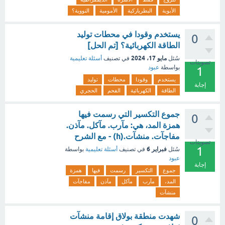
الأبوية
البطرياركية
الأمومية
النووية؟
يستخدم وقودا في محطات توليد
0
الطاقة الكهربائية؟ [تم الحل]
مايو 17، 2024
سُئل
في تصنيف
أسئلة تعليمية
تصويتات
بواسطة
عبود
1
يستخدم
وقودا
محطات
توليد
إجابة
الطاقة
الكهربائية
الفحم
الحجري
جموع التكسير التي رسمت فيها
0
همزة المد، هي: مآرب. مآكل. مآذن.
مفاجآت. منشآت.(h) - مع الشرح
تصويتات
1
فبراير 6
سُئل
في تصنيف
أسئلة تعليمية
بواسطة
عبود
إجابة
جموع
التكسير
رسمت
فيها
همزة
المد،
مآرب
مآكل
مآذن
مفاجآت
منشآت
شهدت منطقة بولاق إقامة منشآت
0