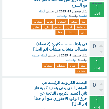
تصويتات
مع الشرح
1
ديسمبر 25، 2025
سُئل
في تصنيف
أسئلة
إجابة
تعليمية
بواسطة
ابوعبدالله
يعد
موقع
المنشأة
وقربها
منشآت
حساسة
أخرى
عنصر
خارج
معايير
أمن
المنشآت
خطأ
في بلدنا ………. كثيرة (2 نقطة)
0
منشاأت منشآت منشأت [تم الحل]
سبتمبر 9، 2025
سُئل
في تصنيف
أسئلة تعليمية
تصويتات
بواسطة
ابوعبدالله
1
بلدنا
كثيرة
منشاأت
منشآت
إجابة
منشأت
البصمة الكربونية الرئيسة هي
0
المؤشر الذي يعنى بتحديد كمية غاز
ثاني أكسيد الكربون الناتجة عن
تصويتات
حرق الوقود الاحفوري صح أم خطأ
1
[تم الحل]
إجابة