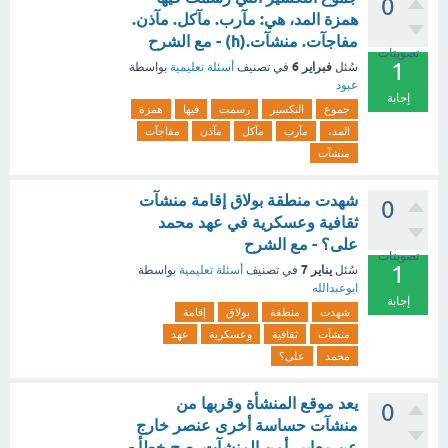
0
همزة المد، هي: مآرب. مآكل. مآذن.
مفاجآت. منشآت.(h) - مع الشرح
تصويتات
1
فبراير 6
سُئل
في تصنيف
أسئلة تعليمية
بواسطة
عبود
إجابة
جموع
التكسير
رسمت
فيها
همزة
المد،
مآرب
مآكل
مآذن
مفاجآت
منشآت
شهدت منطقة بولاق إقامة منشآت
0
ثقافية وعسكرية في عهد محمد
على؟ - مع الشرح
تصويتات
1
يناير 7
سُئل
في تصنيف
أسئلة تعليمية
بواسطة
ابوعبدالله
إجابة
شهدت
منطقة
بولاق
إقامة
منشآت
ثقافية
وعسكرية
عهد
محمد
على؟
يعد موقع المنشأة وقربها من
0
منشآت حساسة أخرى عنصر خارج
عن معايير أمن المنشآت. صح خطأ -