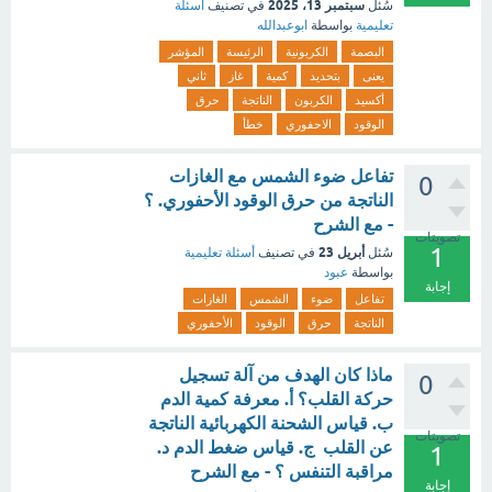
سبتمبر 13، 2025
سُئل
في تصنيف
أسئلة
تعليمية
بواسطة
ابوعبدالله
البصمة
الكربونية
الرئيسة
المؤشر
يعنى
بتحديد
كمية
غاز
ثاني
أكسيد
الكربون
الناتجة
حرق
الوقود
الاحفوري
خطأ
تفاعل ضوء الشمس مع الغازات
0
الناتجة من حرق الوقود الأحفوري. ؟
- مع الشرح
تصويتات
1
أبريل 23
سُئل
في تصنيف
أسئلة تعليمية
بواسطة
عبود
إجابة
تفاعل
ضوء
الشمس
الغازات
الناتجة
حرق
الوقود
الأحفوري
ماذا كان الهدف من آلة تسجيل
0
حركة القلب؟ أ. معرفة كمية الدم
ب. قياس الشحنة الكهربائية الناتجة
تصويتات
عن القلب ج. قياس ضغط الدم د.
1
مراقبة التنفس ؟ - مع الشرح
إجابة