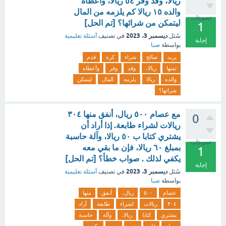
ريالا، وقد وفر ٥٤ ريالا، وأعطاه
والده ١٥ ريالا كم يلزمه من المال
تصويتات
ليتمكن من شرائها؟ [تم الحل]
1
ديسمبر 3، 2023
سُئل
في تصنيف
أسئلة تعليمية
إجابة
بواسطة
صبا
يريد
صالح
شراء
كرة
قدم
ثمنها
ريالا،
وقد
وفر
وأعطاه
والده
ريالا
يلزمه
المال
ليتمكن
شرائها؟
مع عصام ٥٠٠ ريال، أنفق منها ٣٠٤
0
ريالات لشراء طابعة. إذا أراد أن
يشتري كتابا ب ٥٠ ريالا، وآلة حاسبة
تصويتات
بمبلغ ٦٠ ريالا، فإن ما بقي معه
1
يكفي لذلك . صواب خطأ؟ [تم الحل]
إجابة
ديسمبر 3، 2023
سُئل
في تصنيف
أسئلة تعليمية
بواسطة
صبا
عصام
٥٠٠
ريال،
أنفق
منها
٣٠٤
ريالات
لشراء
طابعة
أراد
يشتري
كتابا
ريالا،
وآلة
حاسبة