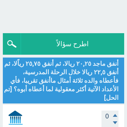
اطرح سؤالاً
أنفق ماجد ٢٠,٢٥ ريالا، ثم أنفق ٢٥,٧٥ رياًلا، ثم
أنفق ٢٢,٥ ريالا خلال الرحلة المدرسية،
فأعطاه والده ثلاثة أمثال ماأنفق تقريبا، فأي
الأعداد الآتية أكثر معقولية لما أعطاه أبوه؟ [تم
الحل]
0