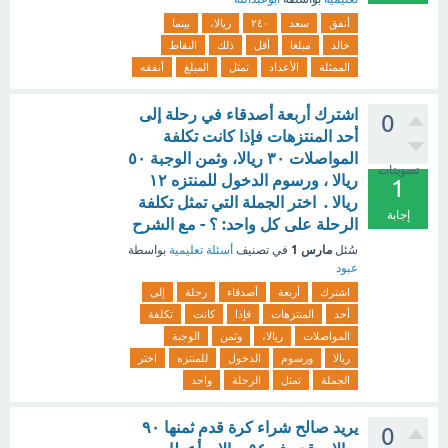
أنفق
سعد
٢٤٠
ريالا،
بينما
خالد
مبلغا
أقل
ذلك
النقاط
الممثلة
الأعداد
تمثل
المبلغ
أنفقه
اشترك أربعة أصدقاء في رحلة إلى
0
أحد المنتزهات فإذا كانت تكلفة
المواصلات ٣٠ ريالا، وثمن الوجبة ٥٠
تصويتات
ريالا ، ورسوم الدخول للمنتزه ١٢
1
ريالا . اختر الجملة التي تمثل تكلفة
إجابة
الرحلة على كل واحد: ؟ - مع الشرح
مارس 1
سُئل
في تصنيف
أسئلة تعليمية
بواسطة
عبود
اشترك
أربعة
أصدقاء
رحلة
إلى
أحد
المنتزهات
فإذا
كانت
تكلفة
المواصلات
ريالا،
وثمن
الوجبة
ريالا
ورسوم
الدخول
للمنتزه
اختر
الجملة
تمثل
الرحلة
واحد
يريد صالح شراء كرة قدم ثمنها ٩٠
0