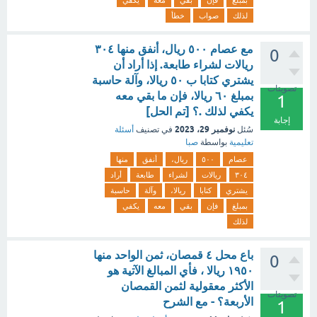
بمبلغ
فإن
بقي
معه
يكفي
لذلك
صواب
خطأ
مع عصام ٥٠٠ ريال، أنفق منها ٣٠٤
0
ريالات لشراء طابعة. إذا أراد أن
يشتري كتابا ب ٥٠ ريالا، وآلة حاسبة
تصويتات
بمبلغ ٦٠ ريالا، فإن ما بقي معه
1
يكفي لذلك .؟ [تم الحل]
إجابة
نوفمبر 29، 2023
سُئل
في تصنيف
أسئلة
تعليمية
بواسطة
صبا
عصام
٥٠٠
ريال،
أنفق
منها
٣٠٤
ريالات
لشراء
طابعة
أراد
يشتري
كتابا
ريالا،
وآلة
حاسبة
بمبلغ
فإن
بقي
معه
يكفي
لذلك
باع محل ٤ قمصان، ثمن الواحد منها
0
١٩٥٠ ريالا ، فأي المبالغ الآتية هو
الأكثر معقولية لثمن القمصان
تصويتات
الأربعة؟ - مع الشرح
1