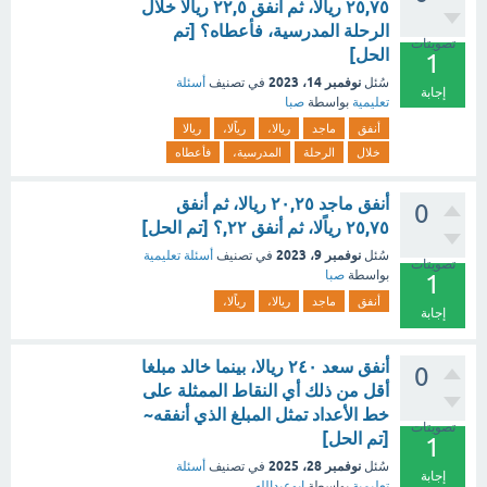
٢٥,٧٥ رياًلا، ثم أنفق ٢٢,٥ ريالا خلال
الرحلة المدرسية، فأعطاه؟ [تم
تصويتات
الحل]
1
نوفمبر 14، 2023
سُئل
في تصنيف
أسئلة
إجابة
تعليمية
بواسطة
صبا
أنفق
ماجد
ريالا،
رياًلا،
ريالا
خلال
الرحلة
المدرسية،
فأعطاه
أنفق ماجد ٢٠,٢٥ ريالا، ثم أنفق
0
٢٥,٧٥ رياًلا، ثم أنفق ٢٢,؟ [تم الحل]
نوفمبر 9، 2023
سُئل
في تصنيف
أسئلة تعليمية
تصويتات
بواسطة
صبا
1
أنفق
ماجد
ريالا،
رياًلا،
إجابة
أنفق سعد ٢٤٠ ريالا، بينما خالد مبلغا
0
أقل من ذلك أي النقاط الممثلة على
خط الأعداد تمثل المبلغ الذي أنفقه~
تصويتات
[تم الحل]
1
نوفمبر 28، 2025
سُئل
في تصنيف
أسئلة
إجابة
تعليمية
بواسطة
ابوعبدالله