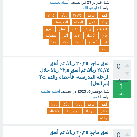
فبراير 27
سُئل
في تصنيف
أسئلة تعليمية
بواسطة
ابوعبدالله
أنفق
ماجد
٢٥٫٧٥
ريالًا،
٢٢٫٥
ريالًا
خلال
الرحلة
المدرسية،
فأعطاه
والده
ثلاثة
أمثال
تقريبًا
فأيّ
الأعداد
الآتية
أكثر
معقولية
لما
أعطاه
أبوه؟
٢١٠
١٥٠
١٠٠
أنفق ماجد ٢٠,٢٥ ريالا، ثم أنفق
0
٢٥,٧٥ رياًلا، ثم أنفق ٢٢,٥ ريالا خلال
الرحلة المدرسية، فأعطاه والده ث؟
تصويتات
[تم الحل]
1
نوفمبر 8، 2023
سُئل
في تصنيف
أسئلة تعليمية
إجابة
بواسطة
صبا
أنفق
ماجد
ريالا،
رياًلا،
ريالا
خلال
الرحلة
المدرسية،
فأعطاه
والده
أنفق ماجد ٢٠,٢٥ ريالا، ثم أنفق
0