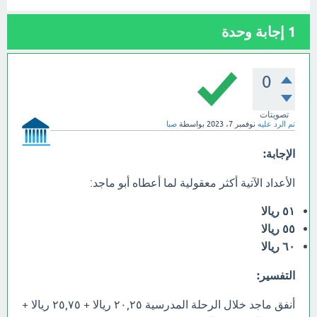
1
إجابة وحدة
0
تصويتات
تم الرد عليه
نوفمبر 7، 2023
بواسطة
صبا
الإجابة:
الأعداد الآتية أكثر معقولية لما أعطاه أبو ماجد:
٥١ ريالا
٥٥ ريالا
٦٠ ريالا
التفسير:
أنفق ماجد خلال الرحلة المدرسية ٢٠,٢٥ ريالا + ٢٥,٧٥ ريالا +