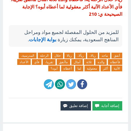
فأي الأعداد الآتية أكثر معقولية لما أعطاه أبوه؟ الإجابة
الصيحيحة ي: 210
للمزيد من الحلول المفصلة لجميع مواد ومراحل
المناهج السعودية، يمكنك زيارة
بوابة الإجابات
.
أنفق
ماجد
ريالا،
رياًلا،
ريالا
خلال
الرحلة
المدرسية،
فأعطاه
والده
ثلاثة
أمثال
ماأنفق
تقريبا،
فأي
الأعداد
الآتية
أكثر
معقولية
لما
أعطاه
أبوه؟