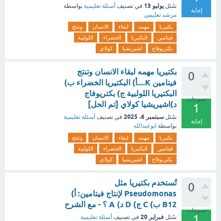
يوليو 13
سُئل
في تصنيف
أسئلة تعليمية
بواسطة
إجابة
مرشد تعليمي
بكتيريا
مهمه
لبقاء
الانسان
وتنتج
فيتامين
البكتيريا
الخضراء
اللولبية
بكتريوفاج
اشيريشيا
كولاي
بكتيريا مهمه لبقاء الانسان وتنتج
0
فيتامين K....أ) البكتيريا الخضراء ب)
البكتيريا اللولبية ج) بكتريوفاج
تصويتات
د)اشيريشيا كولاي [تم الحل]
1
سبتمبر 6، 2025
سُئل
في تصنيف
أسئلة تعليمية
إجابة
بواسطة
ابوعبدالله
بكتيريا
مهمه
لبقاء
الانسان
وتنتج
فيتامين
البكتيريا
الخضراء
اللولبية
بكتريوفاج
اشيريشيا
كولاي
تُستخدم بكتيريا مثل
0
Pseudomonas لإنتاج فيتامين: أ)
B12 ب) C ج) D د) A ؟ - مع الشرح
تصويتات
1
فبراير 20
سُئل
في تصنيف
أسئلة تعليمية