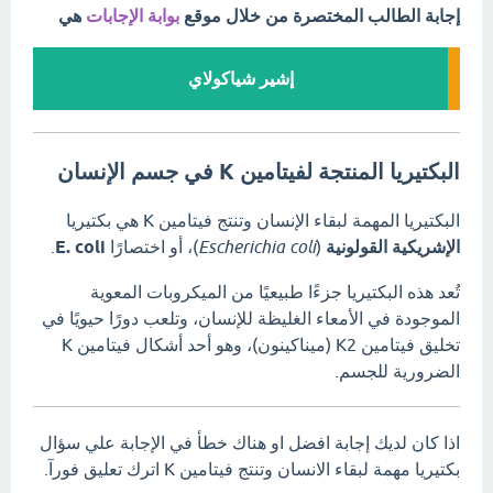
إجابة الطالب المختصرة من خلال موقع
بوابة الإجابات
هي
إشير شياكولاي
البكتيريا المنتجة لفيتامين K في جسم الإنسان
البكتيريا المهمة لبقاء الإنسان وتنتج فيتامين K هي بكتيريا
الإشريكية القولونية
(
Escherichia coli
)، أو اختصارًا
E. coli
.
تُعد هذه البكتيريا جزءًا طبيعيًا من الميكروبات المعوية
الموجودة في الأمعاء الغليظة للإنسان، وتلعب دورًا حيويًا في
تخليق فيتامين K2 (ميناكينون)، وهو أحد أشكال فيتامين K
الضرورية للجسم.
اذا كان لديك إجابة افضل او هناك خطأ في الإجابة علي سؤال
بكتيريا مهمة لبقاء الانسان وتنتج فيتامين K اترك تعليق فورآ.