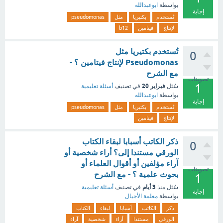
بواسطة
ابوعبدالله
إجابة
تُستخدم
بكتيريا
مثل
pseudomonas
لإنتاج
فيتامين
b12
تُستخدم بكتيريا مثل
0
Pseudomonas لإنتاج فيتامين ؟ -
مع الشرح
تصويتات
1
فبراير 20
سُئل
في تصنيف
أسئلة تعليمية
بواسطة
ابوعبدالله
إجابة
تُستخدم
بكتيريا
مثل
pseudomonas
لإنتاج
فيتامين
ذكر الكاتب أسبابا لبقاء الكتاب
0
الورقي مستندا إلى؟ أراء شخصية أو
آراء مؤلفين أو أقوال العلماء أو
تصويتات
بحوث علمية ؟ - مع الشرح
1
3 أيام
سُئل
منذ
في تصنيف
أسئلة تعليمية
إجابة
بواسطة
معلمة الأجيال
ذكر
الكاتب
أسبابا
لبقاء
الكتاب
الورقي
مستندا
أراء
شخصية
آراء