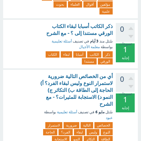
مؤلفين
أقوال
العلماء
بحوث
علمية
ذكر الكاتب أسبابا لبقاء الكتاب
0
الورقي مستندا إلى ؟ - مع الشرح
3 أيام
سُئل
منذ
في تصنيف
أسئلة تعليمية
تصويتات
بواسطة
معلمة الأجيال
1
ذكر
الكاتب
أسبابا
لبقاء
الكتاب
إجابة
الورقي
مستندا
أي من الخصائص التالية ضرورية
0
لاستمرار النوع وليس لبقاء الفرد؟ أ)
الحاجة إلى الطاقة ب) التكاثر ج)
تصويتات
النمو د) الاستجابة للمثيرات؟ - مع
1
الشرح
إجابة
مايو 6
سُئل
في تصنيف
أسئلة تعليمية
بواسطة
عبود
الخصائص
التالية
ضرورية
لاستمرار
النوع
وليس
لبقاء
الفرد؟
الحاجة
الطاقة
التكاثر
النمو
الاستجابة