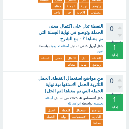
وتوضع
نهاية
الجملة
معناها
مطلوب
الإجابة
خيار
واحد
النقطة تدل على اكتمال معنى
0
الجملة وتوضع في نهاية الجملة التي
تم معناها ؟ - مع الشرح
تصويتات
1
أبريل 6
سُئل
في تصنيف
أسئلة تعليمية
بواسطة
عبود
إجابة
النقطة
تدل
اكتمال
معنى
الجملة
وتوضع
نهاية
معناها
من مواضع استعمال النقطة. الجمل
0
التأثرية الجمل الاستفهامية نهاية
الجملة التي تم معناها [تم الحل]
تصويتات
1
أغسطس 4، 2025
سُئل
في تصنيف
أسئلة
تعليمية
بواسطة
ابوعبدالله
إجابة
مواضع
استعمال
النقطة
الجمل
التأثرية
الاستفهامية
نهاية
الجملة
معناها