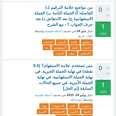
من مواضع علامة الترقيم (،)
0
الفاصلة: أ) الجملة التامة ب) الجملة
الاستفهامية ج) بعد الاندهاش د) بعد
تصويتات
حرف الجواب ؟ - مع الشرح
1
مايو 24
سُئل
في تصنيف
أسئلة تعليمية
بواسطة
إجابة
جواب سريع
مواضع
علامة
الترقيم
الفاصلة
الجملة
التامة
الاستفهامية
بعد
الاندهاش
حرف
الجواب
متى تستخدم علامة الاستفهام؟ (0.5
0
نقطة) في نهاية الجملة الخبرية. في
نهاية الجملة الاستفهامية. في نهاية
تصويتات
الجملة الأمرية. في جميع الحالات
1
السابقة [تم الحل]
إجابة
يوليو 24، 2025
سُئل
في تصنيف
أسئلة تعليمية
بواسطة
ابوعبدالله
تستخدم
علامة
الاستفهام؟
نهاية
الجملة
الخبرية
الاستفهامية
الأمرية