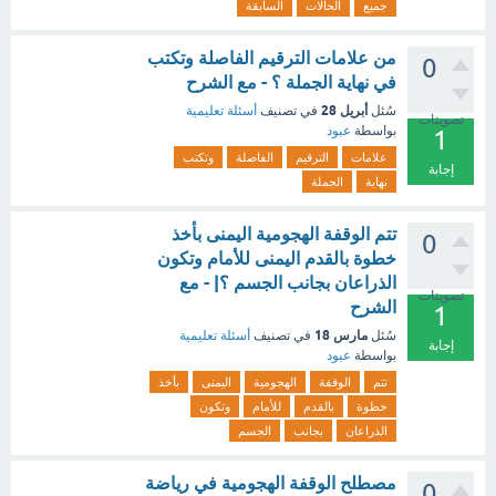
جميع
الحالات
السابقة
من علامات الترقيم الفاصلة وتكتب
0
في نهاية الجملة ؟ - مع الشرح
أبريل 28
سُئل
في تصنيف
أسئلة تعليمية
تصويتات
بواسطة
عبود
1
علامات
الترقيم
الفاصلة
وتكتب
إجابة
نهاية
الجملة
تتم الوقفة الهجومية اليمنى بأخذ
0
خطوة بالقدم اليمنى للأمام وتكون
الذراعان بجانب الجسم ؟| - مع
تصويتات
الشرح
1
مارس 18
سُئل
في تصنيف
أسئلة تعليمية
إجابة
بواسطة
عبود
تتم
الوقفة
الهجومية
اليمنى
بأخذ
خطوة
بالقدم
للأمام
وتكون
الذراعان
بجانب
الجسم
مصطلح الوقفة الهجومية في رياضة
0