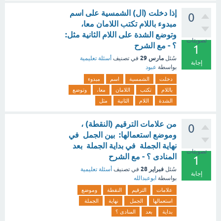
إذا دخلت (ال) الشمسية على اسم
0
مبدوء باللام تكتب اللامان معا،
وتوضع الشدة على اللام الثانية مثل:
تصويتات
؟ - مع الشرح
1
مارس 29
سُئل
في تصنيف
أسئلة تعليمية
إجابة
بواسطة
عبود
دخلت
الشمسية
اسم
مبدوء
باللام
تكتب
اللامان
معا،
وتوضع
الشدة
اللام
الثانية
مثل
من علامات الترقيم (النقطة) ،
0
وموضع استعمالها: بين الجمل في
نهاية الجملة في بداية الجملة بعد
تصويتات
المنادى ؟ - مع الشرح
1
فبراير 28
سُئل
في تصنيف
أسئلة تعليمية
إجابة
بواسطة
ابوعبدالله
علامات
الترقيم
النقطة
وموضع
استعمالها
الجمل
نهاية
الجملة
بداية
بعد
المنادى ؟