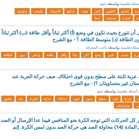
سئلة تعليمية
بواسطة
عبود
دة
اصابع
الطيور
التى
تعتمد
غذائها
الاسماك
تكيفات
سلوكية
ة
لعبارة
صحيحة
خطا
 أن تتوزع بحيث تكون في وضع (أ) أكثر ثباتاً وأقل طاقة (ب) أكثر ثباتاً
ن الطاقة (د) متوسط الطاقة ؟ - مع الشرح
ئلة تعليمية
بواسطة
باحث المعرفة
وزع
بحيث
تكون
وضع
أكثر
ثباتاً
وأقل
طاقة
وأعلى
بدون
الطاقة
عربة ثابتة على سطح بدون قوى احتكاك. صف حركة العربة عند
تان غير متساويتان ؟| - مع الشرح
ف
أسئلة تعليمية
بواسطة
عبود
عربة
ثابتة
سطح
بدون
قوى
احتكاك
حركة
العربة
عند
تطبيق
ر
متساويتان
ادة (13) تعتبر كل الحركات التي توجه الكرة نحو المنافس فيما عدا الإرسال أو الصد
ضربات هجومية. من المادة (14) محاولة الصد هي حركة الصد بدون لمس الكرة. [تم