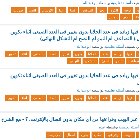
نيف
أسئلة تعليمية
بواسطة
ابوعبدالله
ت
توجه
الكرة
نحو
المنافس
فيما
عدا
الإرسال
الصد
ضربات
ة
بدون
لمس
يها زياده فى عدد الخلايا بدون تغيير فى العدد الصبغى اثناء تكوين
ى.( التضاعف ام النمو ام النضج ام التشكل النهائى)
 تصنيف
أسئلة تعليمية
بواسطة
ابوعبدالله
فيها
زياده
عدد
الخلايا
بدون
تغيير
العدد
الصبغى
اثناء
تكوين
تضاعف
النمو
النضج
التشكل
النهائى
يها زياده فى عدد الخلايا بدون تغيير فى العدد الصبغى اثناء تكوين
ى
 تصنيف
أسئلة تعليمية
بواسطة
ابوعبدالله
فيها
زياده
عدد
الخلايا
بدون
تغيير
العدد
الصبغى
اثناء
تكوين
عبر الويب وقراءتها من أي مكان بدون اتصال بالإنترنت. ؟ - مع الشرح
أسئلة تعليمية
بواسطة
عبود
الويب
وقراءتها
مكان
بدون
اتصال
بالإنترنت