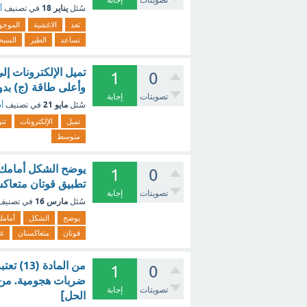
يناير 18
سُئل
في تصنيف
أ
تعد
الاغشية
الموجو
تساعد
الطير
السبح
تميل الإلكترونات إلى
1
0
وأعلى طاقة (ج) بدو
تصويتات
إجابة
مايو 21
سُئل
في تصنيف
أس
تميل
الإلكترونات
تت
متوسط
يوضح الشكل أمامك 
1
0
تطبيق قوتان متعاكس
تصويتات
إجابة
مارس 16
سُئل
في تصني
يوضح
الشكل
أمامك
قوتان
متعاكستان
غي
من الم
1
0
تصويتات
إجابة
الحل]