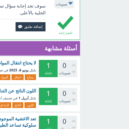
تصويتات
سوف تجد إجابة سؤال تسمى
الخلية بالأعلى.
أفضل إجابة
أسئلة مشابهة
لا يحتاج انتقال الم
1
0
يونيو 6، 2025
سُئل
في تص
تصويتات
إجابة
يحتاج
انتقال
المواد
اللون الناتج عن الت
1
0
أبريل 1
سُئل
في تصنيف
أس
تصويتات
إجابة
اللون
الناتج
التداخل
تعد الاغشية الموجود
1
0
سلوكية تساعد الطير
تصويتات
إجابة