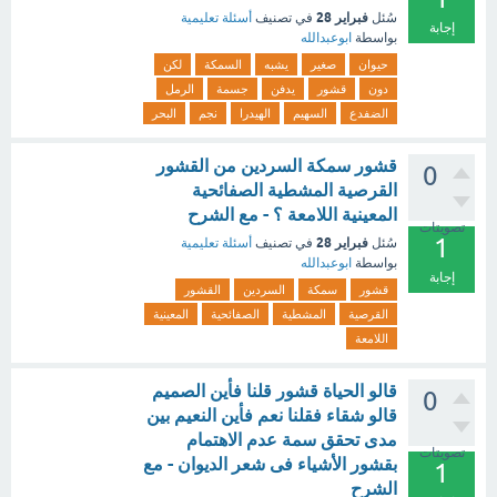
فبراير 28
سُئل
في تصنيف
أسئلة تعليمية
إجابة
بواسطة
ابوعبدالله
حيوان
صغير
يشبه
السمكة
لكن
دون
قشور
يدفن
جسمة
الرمل
الضفدع
السهيم
الهيدرا
نجم
البحر
قشور سمكة السردين من القشور
0
القرصية المشطية الصفائحية
المعينية اللامعة ؟ - مع الشرح
تصويتات
1
فبراير 28
سُئل
في تصنيف
أسئلة تعليمية
بواسطة
ابوعبدالله
إجابة
قشور
سمكة
السردين
القشور
القرصية
المشطية
الصفائحية
المعينية
اللامعة
قالو الحياة قشور قلنا فأين الصميم
0
قالو شقاء فقلنا نعم فأين النعيم بين
مدى تحقق سمة عدم الاهتمام
تصويتات
بقشور الأشياء فى شعر الديوان - مع
1
الشرح