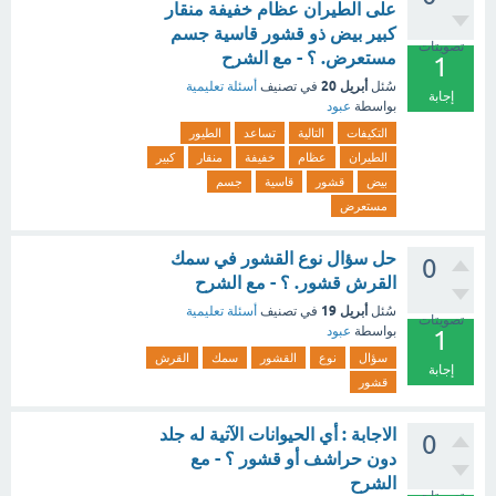
على الطيران عظام خفيفة منقار
كبير بيض ذو قشور قاسية جسم
تصويتات
مستعرض. ؟ - مع الشرح
1
أبريل 20
سُئل
في تصنيف
أسئلة تعليمية
إجابة
بواسطة
عبود
التكيفات
التالية
تساعد
الطيور
الطيران
عظام
خفيفة
منقار
كبير
بيض
قشور
قاسية
جسم
مستعرض
حل سؤال نوع القشور في سمك
0
القرش قشور. ؟ - مع الشرح
أبريل 19
سُئل
في تصنيف
أسئلة تعليمية
تصويتات
بواسطة
عبود
1
سؤال
نوع
القشور
سمك
القرش
إجابة
قشور
الاجابة : أي الحيوانات الآتية له جلد
0
دون حراشف أو قشور ؟ - مع
الشرح
تصويتات