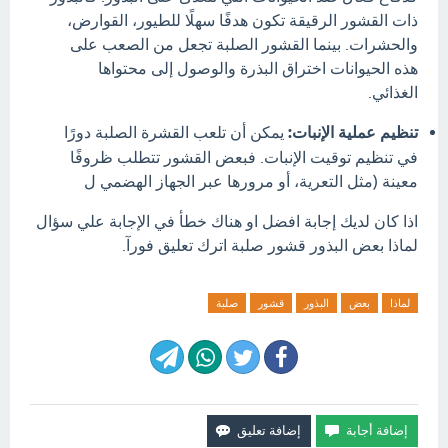
ذات القشور الرقيقة تكون هدفًا سهلًا للطيور، القوارض،
والحشرات.
بينما القشور الصلبة تجعل من الصعب على
هذه الحيوانات اختراق البذرة والوصول إلى محتواها
الغذائي.
تنظيم عملية الإنبات:
يمكن أن تلعب القشرة الصلبة دورًا
في تنظيم توقيت الإنبات.
فبعض القشور تتطلب ظروفًا
معينة (مثل التعرية، أو مرورها عبر الجهاز الهضمي ل
اذا كان لديك إجابة افضل او هناك خطأ في الإجابة علي سؤال
لماذا بعض البذور قشور صلبة اترك تعليق فورآ.
لماذا
بعض
البذور
قشور
صلبة