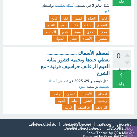
إجابة
يناير 3
سُئل
في تصنيف
أسئلة تعليمية
بواسطة
عبود
قالو
الحياة
قشور
قلنا
فأين
الصميم
شقاء
فقلنا
نعم
النعيم
مدى
تحقق
سمة
عدم
الاهتمام
بقشور
الأشياء
شعر
الديوان
لمعظم الأسماك ........................
0
تغطي جلدها وتحميه قشور مثانة
العوم الزعانف حراشيف قرنية - مع
تصويتات
الشرح
1
ديسمبر 29، 2025
سُئل
في تصنيف
أسئلة
إجابة
تعليمية
بواسطة
عبود
لمعظم
الأسماك
تغطي
جلدها
وتحميه
قشور
مثانة
العوم
الزعانف
حراشيف
قرنية
اتصل بنا
من نحن
سياسة الخصوصية
اتفاقية الاستخدام
XML Sitemap
أرشيف الأسئلة التعليمية
Snow Theme by
Q2A Market
Powered by
Question2Answer