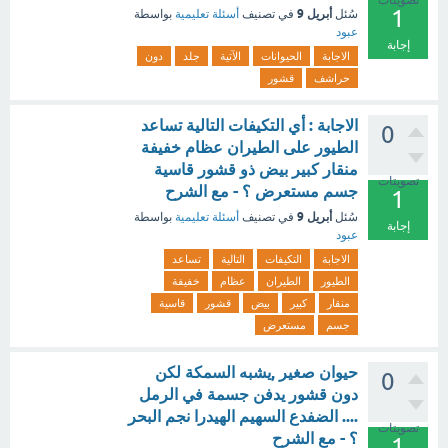
1
أبريل 9
سُئل
في تصنيف
أسئلة تعليمية
بواسطة
عبود
إجابة
الاجابة
الحيوانات
الآتية
جلد
دون
حراشف
قشور
الاجابة : أي التكيفات التالية تساعد
0
الطيور على الطيران عظام خفيفة
منقار كبير بيض ذو قشور قاسية
تصويتات
جسم مستعرض ؟ - مع الشرح
1
أبريل 9
سُئل
في تصنيف
أسئلة تعليمية
بواسطة
إجابة
عبود
الاجابة
التكيفات
التالية
تساعد
الطيور
الطيران
عظام
خفيفة
منقار
كبير
بيض
قشور
قاسية
جسم
مستعرض
حيوان صغير ,يشبه السمكة لكن
0
دون قشور يدفن جسمة في الرمل
.... الضفدع السهيم الهيدرا نجم البحر
تصويتات
؟ - مع الشرح
1