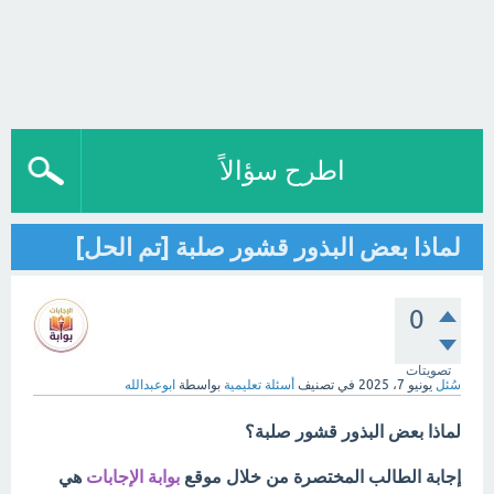
اطرح سؤالاً
لماذا بعض البذور قشور صلبة [تم الحل]
0
تصويتات
سُئل
يونيو 7، 2025
في تصنيف
أسئلة تعليمية
بواسطة
ابوعبدالله
لماذا بعض البذور قشور صلبة؟
إجابة الطالب المختصرة من خلال موقع
بوابة الإجابات
هي