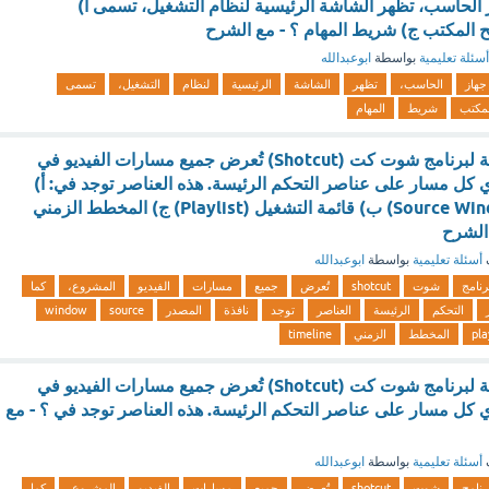
 الحاسب، تظهر الشاشة الرئيسية لنظام التشغيل، تسمى أ)
المكتب ج) شريط المهام ؟ - مع الشرح
أسئلة تعليمية
بواسطة
ابوعبدالله
جهاز
الحاسب،
تظهر
الشاشة
الرئيسية
لنظام
التشغيل،
تسمى
لمكتب
شريط
المهام
في الشاشة الرئيسية لبرنامج شوت كت (Shotcut) تُعرض جميع مسارات الفيديو في
 كل مسار على عناصر التحكم الرئيسة. هذه العناصر توجد في: أ)
نافذة المصدر (Source Window) ب) قائمة التشغيل (Playlist) ج) المخطط الزمني
أسئلة تعليمية
بواسطة
ابوعبدالله
رنامج
شوت
shotcut
تُعرض
جميع
مسارات
الفيديو
المشروع،
كما
التحكم
الرئيسة
العناصر
توجد
نافذة
المصدر
source
window
pla
المخطط
الزمني
timeline
في الشاشة الرئيسية لبرنامج شوت كت (Shotcut) تُعرض جميع مسارات الفيديو في
 كل مسار على عناصر التحكم الرئيسة. هذه العناصر توجد في ؟ - مع
أسئلة تعليمية
بواسطة
ابوعبدالله
رنامج
شوت
shotcut
تُعرض
جميع
مسارات
الفيديو
المشروع،
كما