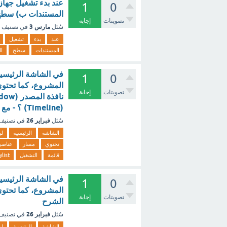
عند بدء تشغيل جهاز
1
0
المستندات ب) سطح 
تصويتات
إجابة
مارس 3
سُئل
في تصنيف
عند
بدء
تشغيل
المستندات
سطح
ا
1
0
المشروع، كما تحتوي
تصويتات
إجابة
(Timeline) ؟ - مع الشرح
فبراير 26
سُئل
في تصنيف
الشاشة
الرئيسية
لب
تحتوي
مسار
عناصر
قائمة
التشغيل
ylist
1
0
المشروع، كما تحتوي
تصويتات
إجابة
الشرح
فبراير 26
سُئل
في تصنيف
الشاشة
الرئيسية
لب