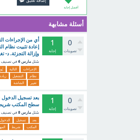
أفضل إجابة
أسئلة مشابهة
1
0
إعادة تثبيت نظام ال
تصويتات
إجابة
وإزالة التجزئة. د- ت
مارس 6
سُئل
في تصنيف
الإجراءات
التالية
يُ
نظام
التشغيل
زيادة
تغيير
الشاشة
بعد تسجيل الدخول ف
1
0
سطح المكتب شريط ا
تصويتات
إجابة
مارس 8
سُئل
في تصنيف
بعد
تسجيل
الدخول
المكتب
شريط
المه