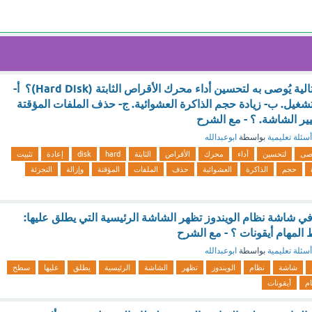
أي من الإجراءات التالية يُوصى به لتحسين أداء محرك الأقراص الثابتة (Hard Disk)؟ أ-
تشغيل. ب- زيادة حجم الذاكرة العشوائية. ج- حذف الملفات المؤقتة
غيير الشاشة. ؟ - مع الشرح
أسئلة تعليمية
بواسطة
ابوعبدالله
وصى
لتحسين
أداء
محرك
الأقراص
الثابتة
hard
disk
إعادة
تثبيت
حجم
الذاكرة
العشوائية
حذف
الملفات
المؤقتة
وإزالة
التجزئة
ي شاشة نظام الويندوز تظهر الشاشة الرئيسية التي يطلق عليها:
لمهام أيقونات ؟ - مع الشرح
أسئلة تعليمية
بواسطة
ابوعبدالله
شاشة
نظام
الويندوز
تظهر
الشاشة
الرئيسية
يطلق
عليها
سطح
ام
أيقونات