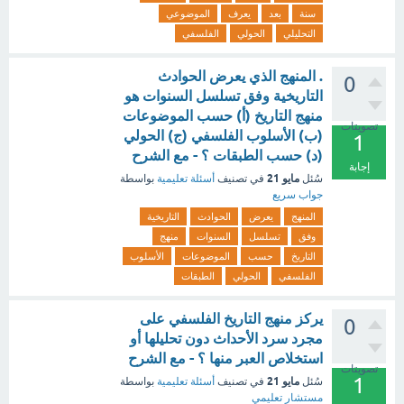
سنة
بعد
يعرف
الموضوعي
التحليلي
الحولي
الفلسفي
. المنهج الذي يعرض الحوادث
0
التاريخية وفق تسلسل السنوات هو
منهج التاريخ (أ) حسب الموضوعات
تصويتات
(ب) الأسلوب الفلسفي (ج) الحولي
1
(د) حسب الطبقات ؟ - مع الشرح
إجابة
مايو 21
سُئل
في تصنيف
أسئلة تعليمية
بواسطة
جواب سريع
المنهج
يعرض
الحوادث
التاريخية
وفق
تسلسل
السنوات
منهج
التاريخ
حسب
الموضوعات
الأسلوب
الفلسفي
الحولي
الطبقات
يركز منهج التاريخ الفلسفي على
0
مجرد سرد الأحداث دون تحليلها أو
استخلاص العبر منها ؟ - مع الشرح
تصويتات
1
مايو 21
سُئل
في تصنيف
أسئلة تعليمية
بواسطة
مستشار تعليمي