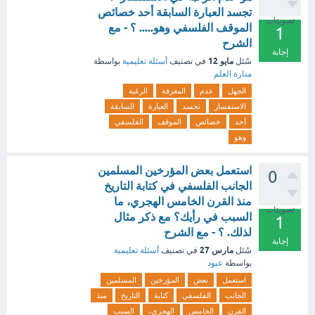
تجسد العبارة السابقة أحد خصائص
تصويتات
الموقف الفلسفي وهو..... ؟ - مع
1
الشرح
إجابة
مايو 12
سُئل
في تصنيف
أسئلة تعليمية
بواسطة
منارة العلم
الجهل
عدم
المعرفة
الرغبة
الاستفسار
تجسد
العبارة
السابقة
أحد
خصائص
الموقف
الفلسفي
وهو
استعمل بعض المؤرخين المسلمين
0
الجانب الفلسفي في كتابة التاريخ
منذ القرن الخامس الهجري، ما
تصويتات
السبب في رأيك؟ مع ذكر مثال
1
لذلك. ؟ - مع الشرح
إجابة
مارس 27
سُئل
في تصنيف
أسئلة تعليمية
بواسطة
عبود
استعمل
بعض
المؤرخين
المسلمين
الجانب
الفلسفي
كتابة
التاريخ
منذ
القرن
الخامس
الهجري،
السبب