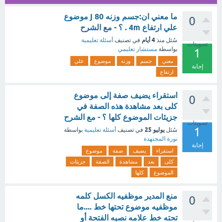
ما معني ان:جسم وزنه 80 j موضوع
0
علي ارتفاع 4m . ؟ - مع الشرح
4 أيام
سُئل
منذ
في تصنيف
أسئلة تعليمية
تصويتات
بواسطة
مستشار تعليمي
1
معني
جسم
وزنه
موضوع
علي
إجابة
ارتفاع
استقراء يضيف صفة إلى موضوع
0
كلى بعد مشاهدة هذه الصفة في
جزيئات الموضوع كلها ؟ - مع الشرح
تصويتات
1
يوليو 25
سُئل
في تصنيف
أسئلة تعليمية
بواسطة
نورة المجتهدة
إجابة
استقراء
يضيف
صفة
موضوع
كلى
بعد
مشاهدة
الصفة
جزيئات
الموضوع
كلها
منع المدير موظفيه الكسل كلمه
0
موظفيه موضوع تحتها خط ....ما
تحته خط علامه نصبه الفتحة أو