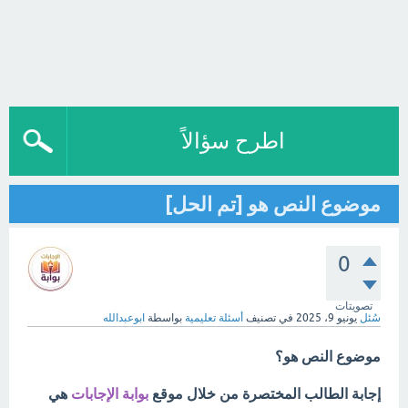
اطرح سؤالاً
موضوع النص هو [تم الحل]
0
تصويتات
سُئل
يونيو 9، 2025
في تصنيف
أسئلة تعليمية
بواسطة
ابوعبدالله
موضوع النص هو؟
إجابة الطالب المختصرة من خلال موقع
بوابة الإجابات
هي