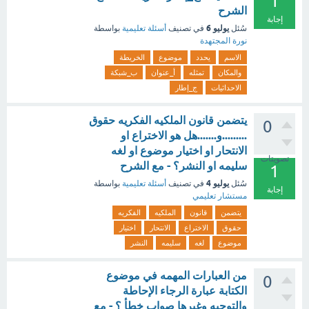
1
الشرح
إجابة
يوليو 6
سُئل
في تصنيف
أسئلة تعليمية
بواسطة
نورة المجتهدة
الاسم
يحدد
موضوع
الخريطة
والمكان
تمثله
أ_عنوان
ب_شبكة
الاحداثيات
ج_إطار
يتضمن قانون الملكيه الفكريه حقوق
0
.........و.......هل هو الاختراع او
الانتحار او اختيار موضوع او لغه
تصويتات
سليمه او النشر؟ - مع الشرح
1
يوليو 4
سُئل
في تصنيف
أسئلة تعليمية
بواسطة
إجابة
مستشار تعليمي
يتضمن
قانون
الملكيه
الفكريه
حقوق
الاختراع
الانتحار
اختيار
موضوع
لغه
سليمه
النشر
من العبارات المهمه في موضوع
0
الكتابة عبارة الرجاء الإحاطة
والتوجيه وغيرها صواب خطأ ؟ - مع