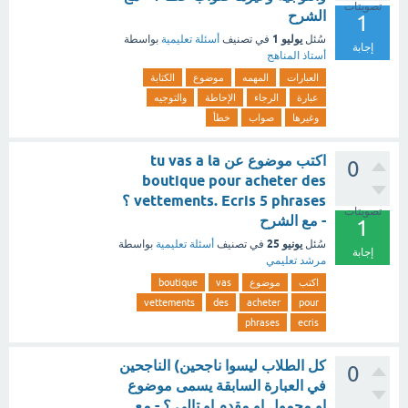
تصويتات
الشرح
1
يوليو 1
سُئل
في تصنيف
أسئلة تعليمية
بواسطة
إجابة
أستاذ المناهج
العبارات
المهمه
موضوع
الكتابة
عبارة
الرجاء
الإحاطة
والتوجيه
وغيرها
صواب
خطأ
اكتب موضوع عن tu vas a la
0
boutique pour acheter des
vettements. Ecris 5 phrases ؟
تصويتات
- مع الشرح
1
يونيو 25
سُئل
في تصنيف
أسئلة تعليمية
بواسطة
إجابة
مرشد تعليمي
اكتب
موضوع
vas
boutique
vettements
des
acheter
pour
phrases
ecris
‏كل الطلاب ليسوا ناجحين) ‏الناجحين
0
في العبارة السابقة يسمى موضوع
او محمول او مقدم او تالي ؟ - مع