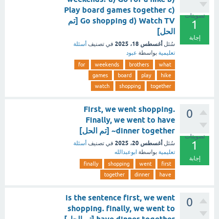
Play board games together c)
تصويتات
Go shopping d) Watch TV [تم
1
الحل]
إجابة
أغسطس 18، 2025
سُئل
في تصنيف
أسئلة
تعليمية
بواسطة
عبود
for
weekends
brothers
what
games
board
play
hike
watch
shopping
together
First, we went shopping.
0
Finally, we went to have
dinner together~ [تم الحل]
تصويتات
1
أغسطس 20، 2025
سُئل
في تصنيف
أسئلة
تعليمية
بواسطة
ابوعبدالله
إجابة
finally
shopping
went
first
together
dinner
have
is the sentence first, we went
0
shopping. finally, we went to