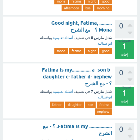
mona
fatima
night
good
afternoon
bye
morning
Good night, Fatima, ..........
0
Mona ؟ - مع الشرح
مارس 8
سُئل
في تصنيف
أسئلة تعليمية
بواسطة
تصويتات
ابوعبدالله
1
mona
fatima
night
good
إجابة
Fatima is my............... a- son b-
0
daughter c- father d- nephew
؟ - مع الشرح
تصويتات
1
مارس 7
سُئل
في تصنيف
أسئلة تعليمية
بواسطة
ابوعبدالله
إجابة
father
daughter
son
fatima
nephew
.................. Fatima is my. ؟ - مع
0
الشرح