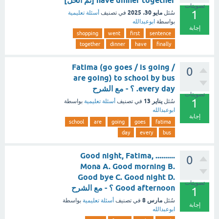
have dinner together [تم الحل]
تصويتات
1
مايو 30، 2025
سُئل
في تصنيف
أسئلة تعليمية
بواسطة
ابوعبدالله
إجابة
shopping
went
first
sentence
together
dinner
have
finally
Fatima (go goes / is going /
0
are going) to school by bus
every day. ؟ - مع الشرح
تصويتات
1
يناير 13
سُئل
في تصنيف
أسئلة تعليمية
بواسطة
ابوعبدالله
إجابة
school
are
going
goes
fatima
day
every
bus
Good night, Fatima, ..........
0
Mona A. Good morning B.
Good bye C. Good night D.
تصويتات
Good afternoon ؟ - مع الشرح
1
مارس 8
سُئل
في تصنيف
أسئلة تعليمية
بواسطة
إجابة
ابوعبدالله