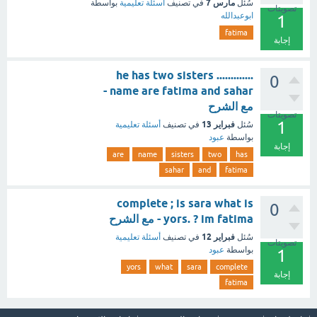
مارس 7
سُئل
في تصنيف
أسئلة تعليمية
بواسطة
تصويتات
ابوعبدالله
1
fatima
إجابة
he has two sisters .............
0
name are fatima and sahar -
مع الشرح
تصويتات
1
فبراير 13
سُئل
في تصنيف
أسئلة تعليمية
بواسطة
عبود
إجابة
are
name
sisters
two
has
sahar
and
fatima
complete ; is sara what is
0
yors. ? im fatima - مع الشرح
فبراير 12
سُئل
في تصنيف
أسئلة تعليمية
تصويتات
بواسطة
عبود
1
yors
what
sara
complete
إجابة
fatima