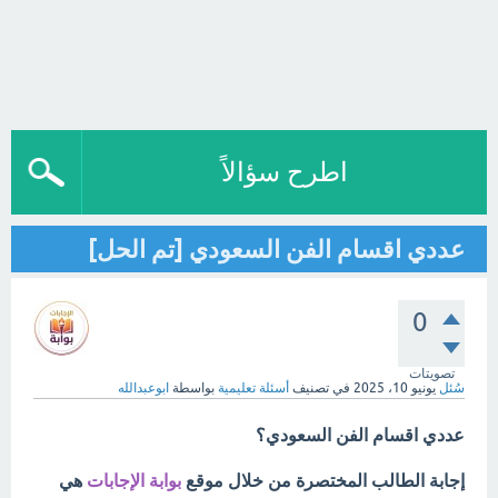
اطرح سؤالاً
عددي اقسام الفن السعودي [تم الحل]
0
تصويتات
سُئل
يونيو 10، 2025
في تصنيف
أسئلة تعليمية
بواسطة
ابوعبدالله
عددي اقسام الفن السعودي؟
إجابة الطالب المختصرة من خلال موقع
بوابة الإجابات
هي