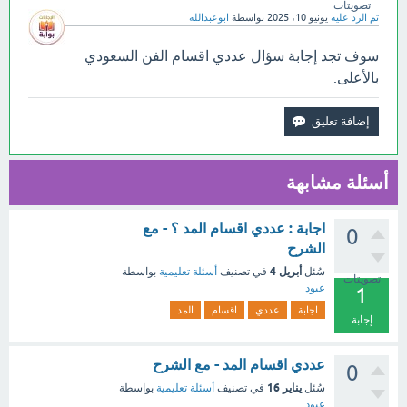
تصويتات
تم الرد عليه
يونيو 10، 2025
بواسطة
ابوعبدالله
سوف تجد إجابة سؤال عددي اقسام الفن السعودي
بالأعلى.
أسئلة مشابهة
اجابة : عددي اقسام المد ؟ - مع
0
الشرح
أبريل 4
سُئل
في تصنيف
أسئلة تعليمية
بواسطة
تصويتات
عبود
1
اجابة
عددي
اقسام
المد
إجابة
عددي اقسام المد - مع الشرح
0
يناير 16
سُئل
في تصنيف
أسئلة تعليمية
بواسطة
عبود