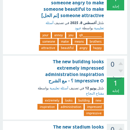
someone angry to make
إجابة
someone beautiful to make
someone attractive [تم الحل]
أغسطس 8، 2025
سُئل
في تصنيف
أسئلة
تعليمية
بواسطة
عبود
your
annoy
you
_____________q9
someone
make
means
brothers
attractive
beautiful
angry
happy
The new building looks
0
extremely impressed
administration inspiration
تصويتات
impressive O ؟ - مع الشرح
1
يونيو 12
سُئل
في تصنيف
أسئلة تعليمية
بواسطة
إجابة
مفتاح النجاح
extremely
looks
building
new
inspiration
administration
impressed
impressive
The new stadium looks
0