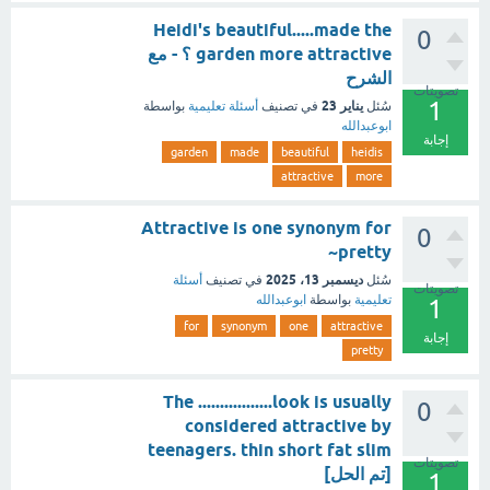
Heidi's beautiful.....made the
0
garden more attractive ؟ - مع
الشرح
تصويتات
1
يناير 23
سُئل
في تصنيف
أسئلة تعليمية
بواسطة
ابوعبدالله
إجابة
garden
made
beautiful
heidis
attractive
more
Attractive is one synonym for
0
pretty~
ديسمبر 13، 2025
سُئل
في تصنيف
أسئلة
تصويتات
تعليمية
بواسطة
ابوعبدالله
1
for
synonym
one
attractive
إجابة
pretty
The .................look is usually
0
considered attractive by
teenagers. thin short fat slim
تصويتات
[تم الحل]
1