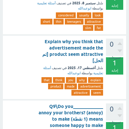
سبتمبر 8، 2025
سُئل
في تصنيف
أسئلة تعليمية
إجابة
بواسطة
ابوعبدالله
considered
usually
look
short
thin
teenagers
attractive
slim
fat
Explain why you think that
0
advertisement made the
product seem attractive [تم
تصويتات
الحل]
1
أغسطس 17، 2025
سُئل
في تصنيف
أسئلة
إجابة
تعليمية
بواسطة
ابوعبدالله
that
think
you
why
explain
product
made
advertisement
attractive
seem
_____________Q9\Do you
0
annoy your brothers? (annoy)
means (1 نقطة) to make
تصويتات
someone happy to make
1