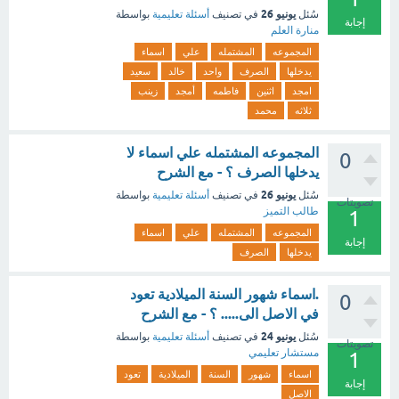
يونيو 26
سُئل
في تصنيف
أسئلة تعليمية
بواسطة
إجابة
منارة العلم
المجموعه
المشتمله
علي
اسماء
يدخلها
الصرف
واحد
خالد
سعيد
امجد
اثنين
فاطمه
أمجد
زينب
ثلاثه
محمد
المجموعه المشتمله علي اسماء لا
0
يدخلها الصرف ؟ - مع الشرح
يونيو 26
سُئل
في تصنيف
أسئلة تعليمية
بواسطة
تصويتات
طالب التميز
1
المجموعه
المشتمله
علي
اسماء
إجابة
يدخلها
الصرف
.اسماء شهور السنة الميلادية تعود
0
في الاصل الى..... ؟ - مع الشرح
يونيو 24
سُئل
في تصنيف
أسئلة تعليمية
بواسطة
تصويتات
مستشار تعليمي
1
اسماء
شهور
السنة
الميلادية
تعود
إجابة
الاصل