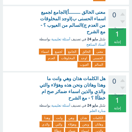
معنى الخالق ..........أ)الجامع لجميع
0
اسماء الحسنى ب)اوجد المخلوقات
من العدم ج)السالم من العيوب ؟ -
تصويتات
مع الشرح
1
مايو 24
سُئل
في تصنيف
أسئلة تعليمية
بواسطة
إجابة
أستاذ المناهج
معنى
الخالق
الجامع
لجميع
اسماء
الحسنى
اوجد
المخلوقات
العدم
السالم
العيوب
هل الكلمات هذان وهي وانت ما
0
وهذا وهاتان ونحن هذه وهؤلاء والتي
والذي والذين اسماء ضمائر صح ام
تصويتات
خطأاا ؟ - مع الشرح
1
مايو 24
سُئل
في تصنيف
أسئلة تعليمية
بواسطة
إجابة
منارة العلم
الكلمات
هذان
وهي
وانت
وهذا
وهاتان
ونحن
وهؤلاء
والتي
والذي
والذين
اسماء
ضمائر
خطأاا