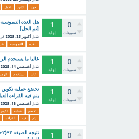
جهد
التاين
الاول
هل الغده التيموسيه
1
0
[تم الحل]
تصويتات
إجابة
أكتوبر 25، 2025
سُئل
في 
الغده
التيموسيه
غد
غالبا ما يستخدم الر
1
0
أغسطس 14، 2025
سُئل
تصويتات
إجابة
غالبا
يستخدم
الرمز
تخضع عمليه تكوين ا
1
0
يتم فيه القراءه الع
تصويتات
إجابة
أغسطس 13، 2025
سُئل
تخضع
عمليه
تكوين
يتم
فيه
القراءه
1
0