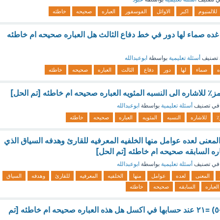
للالمنيوم
اكبر
الاوائل
الفوسفور
العباره
صحيحه
خاطئه
 غده صماء لها دور في خط دفاع الثالث هل العباره صحيحه ام خاطئه
تصنيف
أسئلة تعليمية
بواسطة
ابوعبدالله
ه
صماء
لها
دور
دفاع
الثالث
العباره
صحيحه
خاطئه
مز٪ للاشاره الى النسبه المئويه العباره صحيحه ام خاطئه [تم الحل]
في تصنيف
أسئلة تعليمية
بواسطة
ابوعبدالله
٪
للاشاره
النسبه
المئويه
العباره
صحيحه
خاطئه
لمعنى لعده عوامل منها الخلفيه المعرفيه للقارئ وهدفه السياق الذي
باره السابقه صحيحه ام خاطئه [تم الحل]
في تصنيف
أسئلة تعليمية
بواسطة
ابوعبدالله
المعنى
لعده
عوامل
منها
الخلفيه
المعرفيه
للقارئ
وهدفه
السياق
العباره
السابقه
صحيحه
خاطئه
نتيجه الصيغه ٣*(٢+٥) =٢١ عند حسابها في اكسل هل هذه العباره صحيحه ام خاطئه [تم