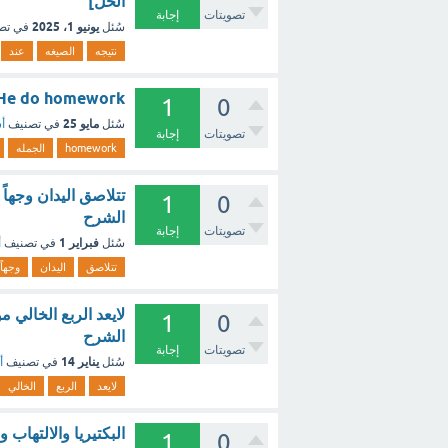
الحل]
تصويتات
إجابة
يونيو 1، 2025
سُئل
في تص
نتيجه
الصيغه
عند
He do homework هذه الجمله صحيحه ام خاطئه ؟ - مع الش
1
0
مايو 25
سُئل
في تصنيف
أس
تصويتات
إجابة
homework
الجمله
تتلاصق اليدان وجهاً
1
0
الشرح
تصويتات
إجابة
فبراير 1
سُئل
في تصنيف
أ
تتلاصق
اليدان
وجهاً
1
0
الشرح
تصويتات
إجابة
يناير 14
سُئل
في تصنيف
أ
لايعد
الربع
الخالي
البكتيريا والالتهاب
1
0