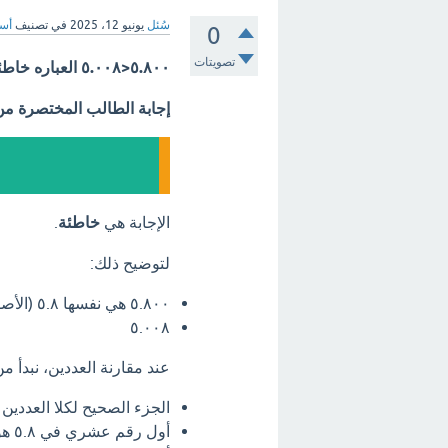
سُئل
يونيو 12، 2025
في تصنيف
أسئ
0
تصويتات
٥.٨٠٠<٥.٠٠٨ العباره خاطئه ام صحيحه؟</strong>
إجابة الطالب المختصرة م
الإجابة هي
خاطئة
.
لتوضيح ذلك:
٥.٨٠٠ هي نفسها ٥.٨ (الأصفار في نهاية الجزء العشري لا تغير القيمة).
٥.٠٠٨
عند مقارنة العددين، نبدأ من
الجزء الصحيح لكلا العددين هو ٥، لذا ننتقل إلى الجزء ا
أول رقم عشري في ٥.٨ هو ٨.