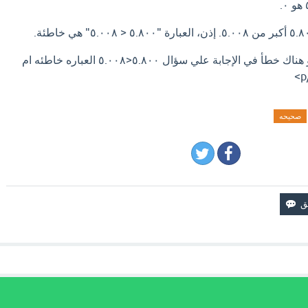
اذا كان لديك إجابة افضل او هناك خطأ في الإجابة علي سؤال ٥.٨٠٠<٥.٠٠٨ العباره خاطئه ام
صحيحه