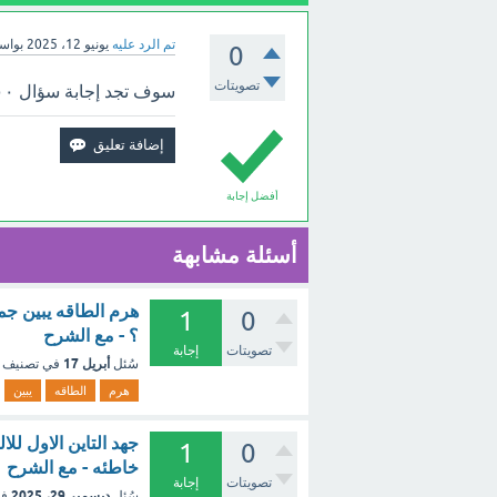
تم الرد عليه
يونيو 12، 2025
بواس
0
تصويتات
سوف تجد إجابة سؤال ٥.٨٠٠<٥.٠٠٨ العباره خاطئه ام صحيحه بالأعلى.
أفضل إجابة
أسئلة مشابهة
هرم الطاقه يبين جم
1
0
؟ - مع الشرح
تصويتات
إجابة
أبريل 17
سُئل
في تصنيف
هرم
الطاقه
يبين
جهد التاين الاول للا
1
0
خاطئه - مع الشرح
تصويتات
إجابة
ديسمبر 29، 2025
سُئل
في