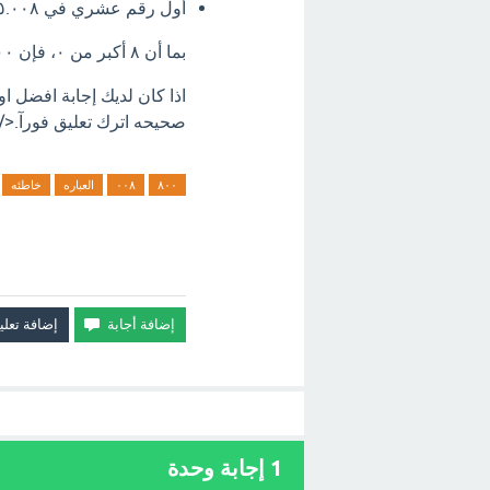
أول رقم عشري في ٥.٠٠٨ هو ٠.
بما أن ٨ أكبر من ٠، فإن ٥.٨٠٠ أكبر من ٥.٠٠٨. إذن، العبارة "٥.٨٠٠ < ٥.٠٠٨" هي خاطئة.
صحيحه اترك تعليق فورآ.</p>
٨٠٠
٠٠٨
العباره
خاطئه
1
إجابة وحدة