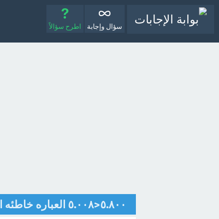
سؤال وإجابة
اطرح سؤالاً
٥.٨٠٠<٥.٠٠٨ العباره خاطئه ام صحيحه [تم الحل]