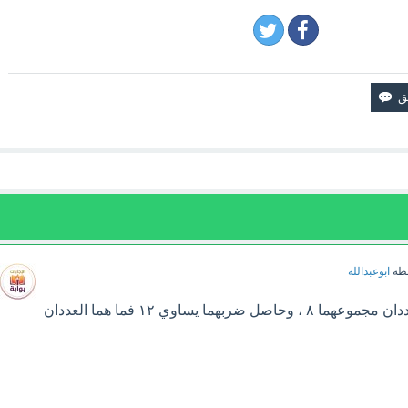
طة
ابوعبدالله
سوف تجد إجابة سؤال عددان مجموعهما ٨ ، وحاصل ضربهما يساوي ١٢ فما هما العددان