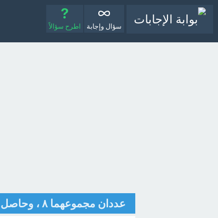
سؤال وإجابة
اطرح سؤالاً
عددان مجموعهما ٨ ، وحاصل ضربهما يساوي ١٢ فما هما العددان [تم الحل]