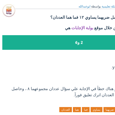
لة تعليمية
بواسطة
ابوعبدالله
ن خلال موقع
بوابة الإجابات
هي
2 و6
.
y
اذا كان لديك إجابة افضل او هناك خطأ في الإجابة علي سؤال عددان مجموعهما ٨ ، وحاصل
ضربهما
يساوي
فما
هما
العددان