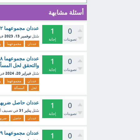
أسئلة مشابهة
عددان مجموعهما ١٢ وحاصل ضربهما ٣٢ ، ما العددان ؟ [تم الحل]
1
0
نوفمبر 13، 2023
سُئل
في
تصويتات
إجابة
عددان
مجموعهما
و
1
0
والتحقق لحل المسأل
تصويتات
إجابة
فبراير 20، 2024
سُئل
في 
عددان
مجموعهما
و
لحل
المسألة
عددان حاصل ضربهما 30 والفرق بينهما 13 هما العددان 2 و15 - م
1
0
يناير 31
سُئل
في تصنيف
أ
تصويتات
إجابة
عددان
حاصل
ضربه
عددان مجموعهما ۹ و حاصل ضربهما ۱۸ ؟ - مع الشرح
1
0