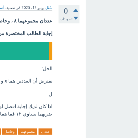
سُئل
يونيو 12، 2025
في تصنيف
أسئ
0
تصويتات
عددان مجموعهما ٨ ، وحاصل ضربهما يساوي ١٢ فما هما العددان؟
إجابة الطالب المختصرة م
الحل:
نفترض أن العددين هما
x
و
ل
ضربهما يساوي ١٢ فما هما العددان اترك تعليق فورآ.
عددان
مجموعهما
وحاصل