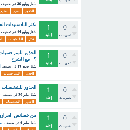
تصويتات
إجابة
يوليو 20
سُئل
في تصنيف
أ
الجذور
تقوم
بتخزين
تكثر البلاستيدات ال
1
0
يوليو 14
سُئل
في تصنيف
أ
تصويتات
إجابة
تكثر
البلاستيدات
ال
1
0
؟ - مع الشرح
تصويتات
إجابة
يونيو 17
سُئل
في تصنيف
أ
الجذور
للسرخسيات
الجذور للشخصيات مث
1
0
مايو 30
سُئل
في تصنيف
أس
تصويتات
إجابة
الجذور
للشخصيات
من خصائص الحزازيات
1
0
مايو 6
سُئل
في تصنيف
أسئ
تصويتات
إجابة
خصائص
الحزازيات