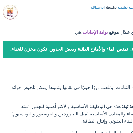
لة تعليمية
بواسطة
ابوعبدالله
ن خلال موقع
بوابة الإجابات
هي
ة. تمتص الماء والأملاح الذائبة وبعض الجذور. تكون مخزن للغذاء.
باتات، وتلعب دورًا حيويًا في بقائها ونموها.
يمكن تلخيص فوائد
ائية:
هذه هي الوظيفة الأساسية والأكثر أهمية للجذور.
تمتد
ماء والمعادن الأساسية (مثل النيتروجين والفوسفور والبوتاسيوم)
لبناء الضوئي وإنتاج الطاقة.
مرساة للنبات في التربة، مما يثبته ويمنعه من السقوط أو