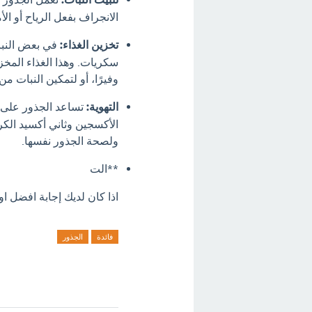
الانجراف بفعل الرياح أو الأ
تخزين الغذاء:
في بعض النبا
سكريات.
وهذا الغذاء المخزن
وفيرًا، أو لتمكين النبات م
التهوية:
تساعد الجذور على ته
الأكسجين وثاني أكسيد الكرب
ولصحة الجذور نفسها.
**الت
اذا كان لديك إجابة افضل او
فائدة
الجذور