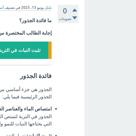
سُئل
يونيو 13، 2025
في تصنيف
أسئ
0
تصويتات
ما فائدة الجذور؟
إجابة الطالب المختصرة م
تثبت النبات في الترب
فائدة الجذور
الجذور هي جزء أساسي من الن
الجذور الرئيسية فيما يلي:
امتصاص الماء والعناصر الغذ
الجذور في التربة لتمتص ال
التي يحتاجها النبات للنمو وا
تثبيت النبات:
تعمل الجذور ك