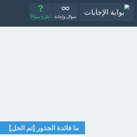
سؤال وإجابة
اطرح سؤالاً
ما فائدة الجذور [تم الحل]