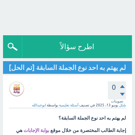
اطرح سؤالاً
لم يهتم به احد نوع الجملة السابقة [تم الحل]
0
تصويتات
سُئل
يونيو 13، 2025
في تصنيف
أسئلة تعليمية
بواسطة
ابوعبدالله
لم يهتم به احد نوع الجملة السابقة؟
إجابة الطالب المختصرة من خلال موقع
بوابة الإجابات
هي