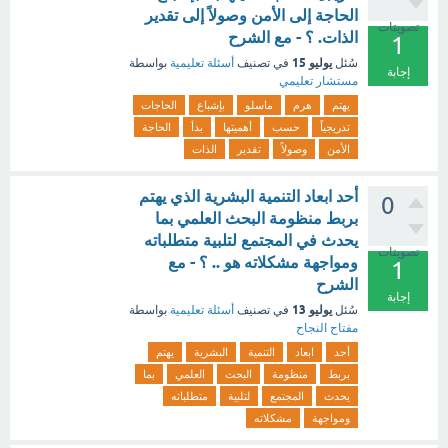
الحاجة إلى الأمن وصولاً إلى تقدير
تصويتات
الذات. ؟ - مع الشرح
1
يوليو 15
سُئل
في تصنيف
أسئلة تعليمية
بواسطة
إجابة
مستشار تعليمي
يهتم
هرم
ماسلو
بإشباع
الحاجات
تدريجياً
حسب
أهميتها
بدأ
الحاجة
الأمن
وصولاً
تقدير
الذات
أحد ابعاد التنمية البشرية الذي يهتم
0
بربط منظومة البحث العلمي بما
يحدث في المجتمع لتلبية متطلباته
تصويتات
ومواجهة مشكلاته هو .. ؟ - مع
1
الشرح
إجابة
يوليو 13
سُئل
في تصنيف
أسئلة تعليمية
بواسطة
مفتاح النجاح
أحد
ابعاد
التنمية
البشرية
يهتم
بربط
منظومة
البحث
العلمي
بما
يحدث
المجتمع
لتلبية
متطلباته
ومواجهة
مشكلاته