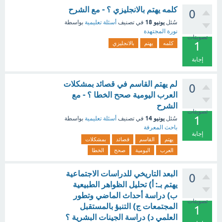
كلمه يهتم بالانجليزي ؟ - مع الشرح
0
يونيو 18
سُئل
في تصنيف
أسئلة تعليمية
بواسطة
نورة المجتهدة
تصويتات
1
كلمه
يهتم
بالانجليزي
إجابة
لم يهتم القاسم في قصائد بمشكلات
0
العرب اليومية صحح الخطا ؟ - مع
الشرح
تصويتات
1
يونيو 14
سُئل
في تصنيف
أسئلة تعليمية
بواسطة
باحث المعرفة
إجابة
يهتم
القاسم
قصائد
بمشكلات
العرب
اليومية
صحح
الخطا
البعد التاريخي للدراسات الاجتماعية
0
يهتم بـ: أ) تحليل الظواهر الطبيعية
ب) دراسة أحداث الماضي وتطور
تصويتات
المجتمعات ج) التنبؤ بالمستقبل
1
العلمي د) دراسة الجينات البشرية ؟