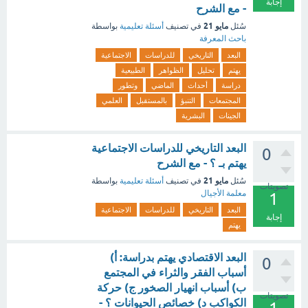
إجابة
- مع الشرح
مايو 21
سُئل
في تصنيف
أسئلة تعليمية
بواسطة
باحث المعرفة
البعد
التاريخي
للدراسات
الاجتماعية
يهتم
تحليل
الظواهر
الطبيعية
دراسة
أحداث
الماضي
وتطور
المجتمعات
التنبؤ
بالمستقبل
العلمي
الجينات
البشرية
البعد التاريخي للدراسات الاجتماعية
0
يهتم بـ ؟ - مع الشرح
مايو 21
سُئل
في تصنيف
أسئلة تعليمية
بواسطة
تصويتات
معلمة الأجيال
1
البعد
التاريخي
للدراسات
الاجتماعية
إجابة
يهتم
البعد الاقتصادي يهتم بدراسة: أ)
0
أسباب الفقر والثراء في المجتمع
ب) أسباب انهيار الصخور ج) حركة
تصويتات
الكواكب د) خصائص الحيوانات ؟ -