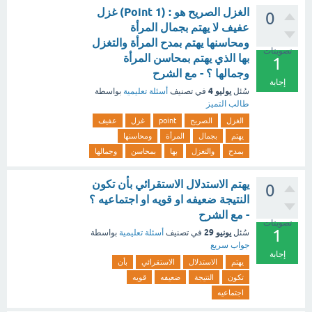
الغزل الصريح هو : (1 Point) غزل
0
عفيف لا يهتم بجمال المرأة
ومحاسنها يهتم بمدح المرأة والتغزل
تصويتات
بها الذي يهتم بمحاسن المرأة
1
وجمالها ؟ - مع الشرح
إجابة
يوليو 4
سُئل
في تصنيف
أسئلة تعليمية
بواسطة
طالب التميز
الغزل
الصريح
point
غزل
عفيف
يهتم
بجمال
المرأة
ومحاسنها
بمدح
والتغزل
بها
بمحاسن
وجمالها
يهتم الاستدلال الاستقرائي بأن تكون
0
النتيجة ضعيفه او قويه او اجتماعيه ؟
- مع الشرح
تصويتات
1
يونيو 29
سُئل
في تصنيف
أسئلة تعليمية
بواسطة
جواب سريع
إجابة
يهتم
الاستدلال
الاستقرائي
بأن
تكون
النتيجة
ضعيفه
قويه
اجتماعيه