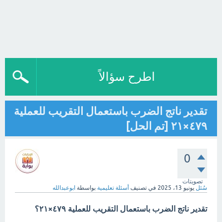
اطرح سؤالاً
تقدير ناتج الضرب باستعمال التقريب للعملية
٤٧٩×٢١ [تم الحل]
0
تصويتات
سُئل
يونيو 13، 2025
في تصنيف
أسئلة تعليمية
بواسطة
ابوعبدالله
تقدير ناتج الضرب باستعمال التقريب للعملية ٤٧٩×٢١؟