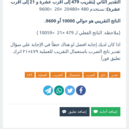
التقدير الثاني (بتقريب
479
إلى أقرب عشرة و
21
إلى أقرب
عشرة):
نستخدم
480
×
480
20
×
20
=
9600
الناتج التقريبي هو حوالي
10000
أو
9600
.
(ملاحظة:
الناتج الفعلي لـ
479
×
21
=
10059
)
اذا كان لديك إجابة افضل او هناك خطأ في الإجابة علي سؤال
تقدير ناتج الضرب باستعمال التقريب للعملية ٤٧٩×٢١ اترك
تعليق فورآ.
تقدير
ناتج
الضرب
باستعمال
التقريب
للعملية
٤٧٩