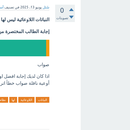
سُئل
يونيو 13، 2025
في تصنيف
أسئ
0
تصويتات
النباتات اللاوعائية ليس له
إجابة الطالب المختصرة م
صواب
اذا كان لديك إجابة افضل او
أوعية ناقلة صواب خطأ اترك
النباتات
اللاوعائية
لها
نظام