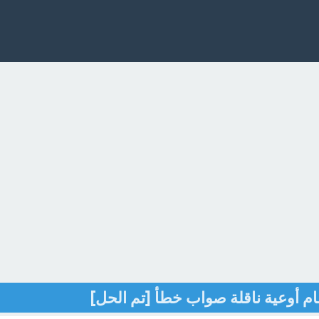
ظام أوعية ناقلة صواب خطأ [تم الحل]