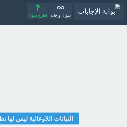
سؤال وإجابة
اطرح سؤالاً
النباتات اللاوعائية ليس لها ن