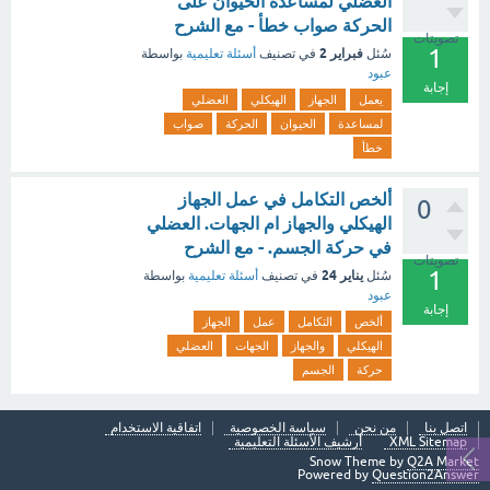
العضلي لمساعدة الحيوان على
الحركة صواب خطأ - مع الشرح
تصويتات
1
فبراير 2
سُئل
في تصنيف
أسئلة تعليمية
بواسطة
عبود
إجابة
يعمل
الجهاز
الهيكلي
العضلي
لمساعدة
الحيوان
الحركة
صواب
خطأ
ألخص التكامل في عمل الجهاز
0
الهيكلي والجهاز ام الجهات. العضلي
في حركة الجسم. - مع الشرح
تصويتات
1
يناير 24
سُئل
في تصنيف
أسئلة تعليمية
بواسطة
عبود
إجابة
ألخص
التكامل
عمل
الجهاز
الهيكلي
والجهاز
الجهات
العضلي
حركة
الجسم
اتصل بنا
من نحن
سياسة الخصوصية
اتفاقية الاستخدام
XML Sitemap
أرشيف الأسئلة التعليمية
Snow Theme by
Q2A Market
Powered by
Question2Answer