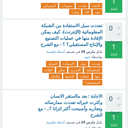
1
الاجابة
تعددت
معبودات
المشركين
إجابة
دون
الله
وجل؟
تعددت سبل الاستفادة من الشبكة
0
المعلوماتية (الإنترنت)، كيف يمكن
الإفادة منها في عمليات التصنيع
تصويتات
والإنتاج المستقبلي؟ ؟ - مع الشرح
1
مارس 29
سُئل
في تصنيف
أسئلة تعليمية
إجابة
بواسطة
عبود
تعددت
سبل
الاستفادة
الشبكة
المعلوماتية
الإنترنت
يمكن
الإفادة
منها
عمليات
التصنيع
والإنتاج
المستقبلي؟
الاجابة : بعد مااستقر الانسان
0
وكثرت خبراته تعددت ممارساته
وتجاربه وأصبحت أكثر اتزانا ؟.. - مع
تصويتات
الشرح
1
مارس 24
سُئل
في تصنيف
أسئلة تعليمية
إجابة
بواسطة
عبود