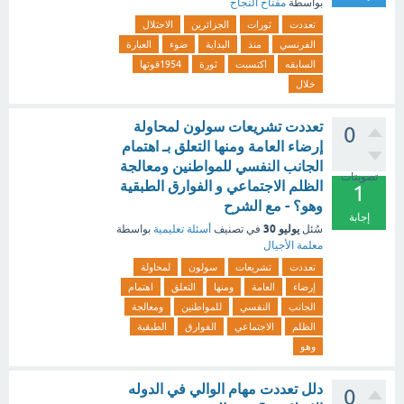
بواسطة
مفتاح النجاح
تعددت
ثورات
الجزائرين
الاحتلال
الفرنسي
منذ
البداية
ضوء
العبارة
السابقه
اكتسبت
ثورة
1954قوتها
خلال
تعددت تشريعات سولون لمحاولة
0
إرضاء العامة ومنها التعلق بـ اهتمام
الجانب النفسي للمواطنين ومعالجة
تصويتات
الظلم الاجتماعي و الفوارق الطبقية
1
وهو؟ - مع الشرح
إجابة
يوليو 30
سُئل
في تصنيف
أسئلة تعليمية
بواسطة
معلمة الأجيال
تعددت
تشريعات
سولون
لمحاولة
إرضاء
العامة
ومنها
التعلق
اهتمام
الجانب
النفسي
للمواطنين
ومعالجة
الظلم
الاجتماعي
الفوارق
الطبقية
وهو
دلل تعددت مهام الوالي في الدوله
0