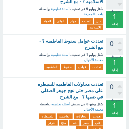
الاسلاميه ؟ - مع الشرح
يوليو 9
سُئل
في تصنيف
أسئلة تعليمية
بواسطة
تصويتات
باحث المعرفة
1
دلل
تعددت
مهام
الوالي
الدوله
إجابة
الاسلاميه
تعددت عوامل سقوط الفاطميه ؟ -
0
مع الشرح
يوليو 1
سُئل
في تصنيف
أسئلة تعليمية
بواسطة
تصويتات
معلمة الأجيال
1
تعددت
عوامل
سقوط
الفاطميه
إجابة
تعددت محاولات الفاطميه للسيطره
0
علي مصر حتى نجح جوهر الصقلي
في ضمها ؟ - مع الشرح
تصويتات
1
يونيو 8
سُئل
في تصنيف
أسئلة تعليمية
بواسطة
معلمة الأجيال
إجابة
تعددت
محاولات
الفاطميه
للسيطره
علي
مصر
حتى
نجح
جوهر
الصقلي
ضمها