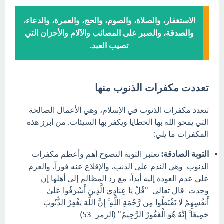
الاستغفار، والصلاة، والصوم، والحج، والعمرة، والدعاء،
والصدقة، والصبر على المصائب والآلام والأحزان التي
تصيب العبد.
تعددت مكفرات الذنوب منها
تتعدد مكفرات الذنوب في الإسلام، وهي الأعمال الصالحة
التي يمحو الله بها الخطايا ويكفر بها السيئات.
من أبرز هذه
المكفرات ما يلي:
التوبة الصادقة:
تعتبر التوبة النصوح أهم وأعظم مكفرات
الذنوب.
وهي الندم على الذنب، والإقلاع عنه فوراً، والعزم
على عدم العودة إليه أبداً، مع رد المظالم إلى أهلها إن
وجدت.
قال تعالى:
"قُلْ يَا عِبَادِيَ الَّذِينَ أَسْرَفُوا عَلَىٰ
أَنفُسِهِمْ لَا تَقْنَطُوا مِن رَّحْمَةِ اللَّهِ ۚ إِنَّ اللَّهَ يَغْفِرُ الذُّنُوبَ
جَمِيعًا ۚ إِنَّهُ هُوَ الْغَفُورُ الرَّحِيمُ" (الزمر:
53).